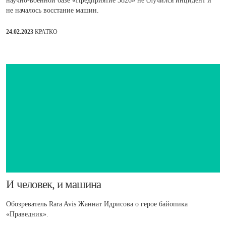
научно-военной базе «Предприятие 3826» не случился инцидент и
не началось восстание машин.
24.02.2023
КРАТКО
​И человек, и машина
Обозреватель Rara Avis Жаннат Идрисова о герое байопика
«Праведник».