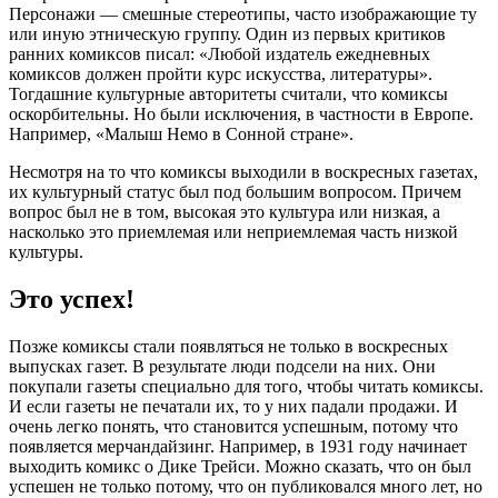
Персонажи — смешные стереотипы, часто изображающие ту
или иную этническую группу. Один из первых критиков
ранних комиксов писал: «Любой издатель ежедневных
комиксов должен пройти курс искусства, литературы».
Тогдашние культурные авторитеты считали, что комиксы
оскорбительны. Но были исключения, в частности в Европе.
Например, «Малыш Немо в Сонной стране».
Несмотря на то что комиксы выходили в воскресных газетах,
их культурный статус был под большим вопросом. Причем
вопрос был не в том, высокая это культура или низкая, а
насколько это приемлемая или неприемлемая часть низкой
культуры.
Это успех!
Позже комиксы стали появляться не только в воскресных
выпусках газет. В результате люди подсели на них. Они
покупали газеты специально для того, чтобы читать комиксы.
И если газеты не печатали их, то у них падали продажи. И
очень легко понять, что становится успешным, потому что
появляется мерчандайзинг. Например, в 1931 году начинает
выходить комикс о Дике Трейси. Можно сказать, что он был
успешен не только потому, что он публиковался много лет, но