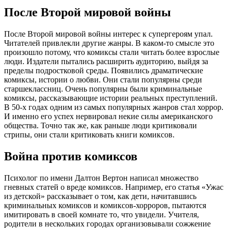
После Второй мировой войны
После Второй мировой войны интерес к супергероям упал.
Читателей привлекли другие жанры. В каком-то смысле это
произошло потому, что комиксы стали читать более взрослые
люди. Издатели пытались расширить аудиторию, выйдя за
пределы подростковой среды. Появились драматические
комиксы, истории о любви. Они стали популярны среди
старшеклассниц. Очень популярны были криминальные
комиксы, рассказывающие истории реальных преступлений.
В 50-х годах одним из самых популярных жанров стал хоррор.
И именно его успех нервировал некие силы американского
общества. Точно так же, как раньше люди критиковали
стрипы, они стали критиковать книги комиксов.
Война против комиксов
Психолог по имени Далтон Вертон написал множество
гневных статей о вреде комиксов. Например, его статья «Ужас
из детской» рассказывает о том, как дети, начитавшись
криминальных комиксов и комиксов-хорроров, пытаются
имитировать в своей комнате то, что увидели. Учителя,
родители в нескольких городах организовывали сожжение