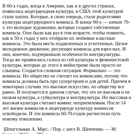
В 60-х годах, когда в Америке, как и в других странах,
появилась андеграундная культура, в США этой культурой
стали хиппи. Которые, в свою очередь, стали родителями
культуры андеграундного комикса. В конце 60-х — начале 70-
х это молодые художники, которые создают собственные
комиксы. Они были как раз в том возрасте, чтобы помнить,
как в 50-х годах у них отобрали их любимые классные
комиксы. Это была месть подавленных и угнетенных. Целое
молодежное движение, рисующее комиксы для взрослых. И
они, конечно, подчеркивали особенности контркультуры.
Тогда же проявились голоса из гей-культуры и феминистской
культуры, которые до этого в мейнстриме были просто не
слышны. Создается сложная ситуация. Формально — это
комиксы. Но общество не считает их комиксами, потому что
комиксы должны быть про супергероев и для детей. Причем в
некоторых случаях это высокое искусство, но обществу все
равно. И получается в данном случае, что это не высокая и не
низкая культура, а субкультура и контркультура. Но массовая и
высокая культура считают комикс неприемлемым. После 14
лет жизни комиксов в андеграунде культуру комиксов
освободили. И эти комиксы 60-70-годов расчистили путь
новому поколению.
Шпигельман А. Маус. / Пер. с англ В. Шевченко. — М: