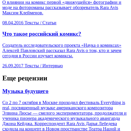
О влиянии на комикс первой «движущейся» фотографии и
моде на фотороманы рассказывает обозреватель Rara Avis
Максим Клейменов.
08.04.2016
Тексты /
Статьи
​Что такое российский комикс?
Создатель исследовательского проекта «Наука о комиксах»
Алексей Павловский рассказал Rara Avis о том, кто и зачем
сегодня в России изучает комиксы.
26.09.2017
Тексты /
Интервью
Еще рецензии
​Музыка будущего
Со 2 по 7 октября в Москве проходил фестиваль Everything is
real, посвященный музыке американского композитора
Элвина Люсье — смелого экспериментатора, продолжателя и
ученика пионера академического музыкального авангарда
Джона Кейджа. Корреспондент Rara Avis Дарья Лебедева
сходила на концерт в Новом пространстве Театра Наций и