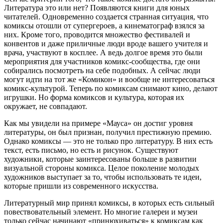
Литература это или нет? Появляются книги для юных
читателей. Одновременно создается странная ситуация, что
комиксы отошли от супергероев, а кинематограф взялся за
них. Кроме того, проводится множество фестивалей и
конвентов и даже приличные люди вроде вашего учителя и
врача, участвуют в косплее. А ведь долгое время это были
мероприятия для участников комикс-сообщества, где они
собирались посмотреть на себе подобных. А сейчас люди
могут идти на тот же «Комикон» и вообще не интересоваться
комикс-культурой. Теперь по комиксам снимают кино, делают
игрушки. Но форма комиксов и культура, которая их
окружает, не совпадают.
Как мы увидели на примере «Мауса» он достиг уровня
литературы, он был признан, получил престижную премию.
Однако комиксы — это не только про литературу. В них есть
текст, есть письмо, но есть и рисунок. Существуют
художники, которые заинтересованы больше в развитии
визуальной стороны комикса. Целое поколение молодых
художников выступает за то, чтобы использовать те идеи,
которые пришли из современного искусства.
Литературный мир принял комиксы, в которых есть сильный
повествовательный элемент. Но многие галереи и музеи
только сейчас начинают «принюхиваться» к комиксам как