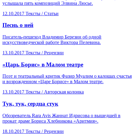
услышала пять композиций Элвина Люсье.
12.10.2017
Тексты /
Статьи
​Песнь о ней
Писатель-пешеход Владимир Березин об одной
искусствоведческой работе Виктора Пелевина.
13.10.2017
Тексты /
Рецензии
​«Царь Борис» в Малом театре
Поэт и театральный критик Фазир Муалим о калошах счастья
и возрожденном «Царе Борисе» в Малом театре.
13.10.2017
Тексты /
Авторская колонка
​Тук, тук, сердца стук
Обозреватель Rara Avis Жаннат Идрисова о вышедшей в
прокат драме Бориса Хлебникова «Аритмия».
18.10.2017
Тексты /
Рецензии