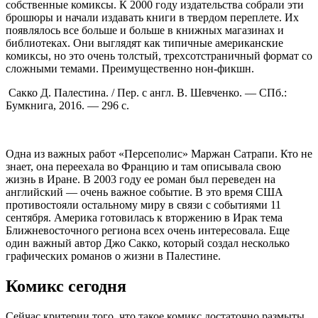
собственные комиксы. К 2000 году издательства собрали эти
брошюры и начали издавать книги в твердом переплете. Их
появлялось все больше и больше в книжных магазинах и
библиотеках. Они выглядят как типичные американские
комиксы, но это очень толстый, трехсотстраничный формат со
сложными темами. Преимущественно нон-фикшн.
Сакко Д. Палестина. / Пер. с англ. В. Шевченко. — СПб.:
Бумкнига, 2016. — 296 c.
Одна из важных работ «Персеполис» Маржан Сатрапи. Кто не
знает, она переехала во Францию и там описывала свою
жизнь в Иране. В 2003 году ее роман был переведен на
английский — очень важное событие. В это время США
противостояли остальному миру в связи с событиями 11
сентября. Америка готовилась к вторжению в Ирак тема
Ближневосточного региона всех очень интересовала. Еще
один важный автор Джо Сакко, который создал несколько
графических романов о жизни в Палестине.
Комикс сегодня
Сейчас критерии того, что такое комикс достаточно размыты.