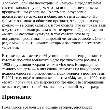
Холокост. Если мы посмотрим на «Мауса» в предлагаемой
системе кодов, то увидим, что эта история отвечает всем
предложенным условиям. То есть она, безусловно,
произведение искусства и общество с этим согласно. По
форме это комикс и общество признает, что в данном случае
комикс — высокая культура, в том смысле, что ее показывали
в музеях и она выигрывала важные премии. Одновременно
«Маус» и массовая культура, в том смысле, что вещь
популярная, доступная, и широкий читатель ее любит. Очень
редко можно найти комикс, который бы отвечал всем этим
условиям.
В то же время вместе с «Маусом» появились еще две книги,
которые помогли воплотить идею графического романа. В
1986 году вышли «Хранители» и «Бэтмен. Возвращение
темного рыцаря» — в них снова, несмотря на кажущуюся
подростковость и приключения, поднимались взрослые темы.
В 1991 году опубликовали второй том «Мауса», а в 1992 году
«Маус» получил Пулитцеровскую премию. На сегодняшний
день это единственный комикс, получивший эту награду.
Признание
Появлялось все больше и больше авторов, рисующих