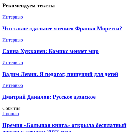
Рекомендуем тексты
Интервью
​Что такое «дальнее чтение» Франко Моретти?
Интервью
​Санна Хукканен: Комикс меняет мир
Интервью
​Вадим Левин. Я педагог, пишущий для детей
Интервью
​Дмитрий Данилов: Русское дзэнское
События
Прошло
​Премия «Большая книга» открыла бесплатный
доступ к текстам 2022 года