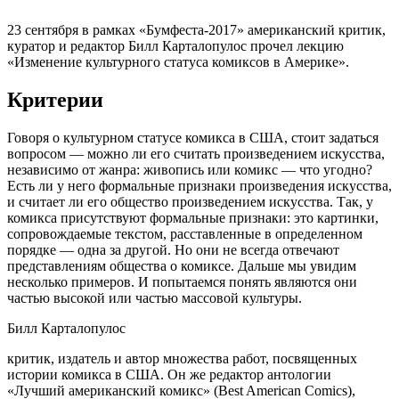
23 сентября в рамках «Бумфеста-2017» американский критик,
куратор и редактор Билл Карталопулос прочел лекцию
«Изменение культурного статуса комиксов в Америке».
Критерии
Говоря о культурном статусе комикса в США, стоит задаться
вопросом — можно ли его считать произведением искусства,
независимо от жанра: живопись или комикс — что угодно?
Есть ли у него формальные признаки произведения искусства,
и считает ли его общество произведением искусства. Так, у
комикса присутствуют формальные признаки: это картинки,
сопровождаемые текстом, расставленные в определенном
порядке — одна за другой. Но они не всегда отвечают
представлениям общества о комиксе. Дальше мы увидим
несколько примеров. И попытаемся понять являются они
частью высокой или частью массовой культуры.
Билл Карталопулос
критик, издатель и автор множества работ, посвященных
истории комикса в США. Он же редактор антологии
«Лучший американский комикс» (Best American Comics),