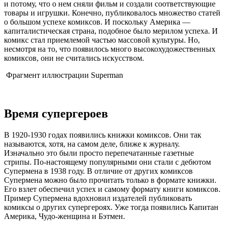
и потому, что о нем сняли фильм и создали соответствующие
товары и игрушки. Конечно, публиковалось множество статей
о большом успехе комиксов. И поскольку Америка —
капиталистическая страна, подобное было мерилом успеха. И
комикс стал приемлемой частью массовой культуры. Но,
несмотря на то, что появилось много высокохудожественных
комиксов, они не считались искусством.
Фрагмент иллюстрации Superman
Время супергероев
В 1920-1930 годах появились книжки комиксов. Они так
называются, хотя, на самом деле, ближе к журналу.
Изначально это были просто перепечатанные газетные
стрипы. По-настоящему популярными они стали с дебютом
Супермена в 1938 году. В отличие от других комиксов
Супермена можно было прочитать только в формате книжки.
Его взлет обеспечил успех и самому формату книги комиксов.
Пример Супермена вдохновил издателей публиковать
комиксы о других супергероях. Уже тогда появились Капитан
Америка, Чудо-женщина и Бэтмен.