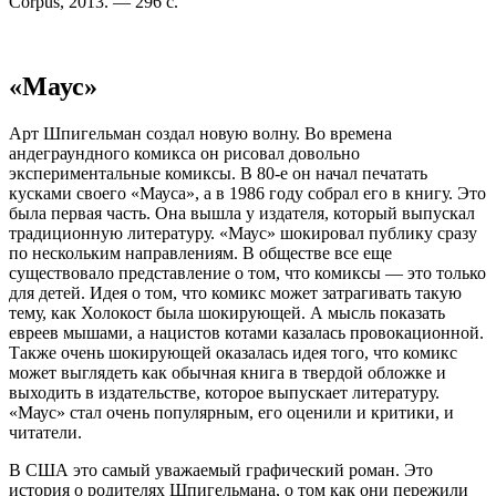
Corpus, 2013. — 296 с.
«Маус»
Арт Шпигельман создал новую волну. Во времена
андеграундного комикса он рисовал довольно
экспериментальные комиксы. В 80-е он начал печатать
кусками своего «Мауса», а в 1986 году собрал его в книгу. Это
была первая часть. Она вышла у издателя, который выпускал
традиционную литературу. «Маус» шокировал публику сразу
по нескольким направлениям. В обществе все еще
существовало представление о том, что комиксы — это только
для детей. Идея о том, что комикс может затрагивать такую
тему, как Холокост была шокирующей. А мысль показать
евреев мышами, а нацистов котами казалась провокационной.
Также очень шокирующей оказалась идея того, что комикс
может выглядеть как обычная книга в твердой обложке и
выходить в издательстве, которое выпускает литературу.
«Маус» стал очень популярным, его оценили и критики, и
читатели.
В США это самый уважаемый графический роман. Это
история о родителях Шпигельмана, о том как они пережили