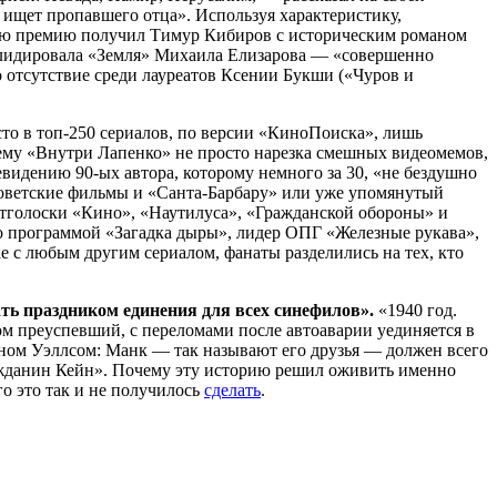
ищет пропавшего отца». Используя характеристику,
орую премию получил Тимур Кибиров с историческим романом
я лидировала «Земля» Михаила Елизарова — «совершенно
о отсутствие среди лауреатов Ксении Букши («Чуров и
место в топ-250 сериалов, по версии «КиноПоиска», лишь
чему «Внутри Лапенко» не просто нарезка смешных видеомемов,
евидению 90-ых автора, которому немного за 30, «не бездушно
 советские фильмы и «Санта-Барбару» или уже упомянутый
отголоски «Кино», «Наутилуса», «Гражданской обороны» и
о программой «Загадка дыры», лидер ОПГ «Железные рукава»,
е с любым другим сериалом, фанаты разделились на тех, кто
ть праздником единения для всех синефилов».
«1940 год.
ом преуспевший, с переломами после автоаварии уединяется в
ом Уэллсом: Манк — так называют его друзья — должен всего
Гражданин Кейн». Почему эту историю решил оживить именно
о это так и не получилось
сделать
.