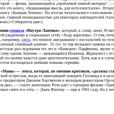
 герой — физик, занимающийся „проблемой темной материи“, — 
что это книга, «будоражащая мысль, для интеллектуалов». Вт
 книгу «Бывшая Ленина». По итогам читательского голосовани
рное, главной неожиданностью для некоторых наблюдателей стал
ова («Собиратель рая»).
мини-
сериала
«Внутри Лапенко»
, который, к слову, занял 39 
 обсуждаемому в социальных сетях «Ходу королевы». О том, по
ь, например,
здесь
: это нежное заигрывание с ностальгией по тел
авленный семейный альбом». То тут, то там мелькают намеки на
стские расследования тех лет и «Намедни» Парфенова, звучат 
 слову одним Лапенко — заикающийся Инженер, Журналист с ег
 по-своему кажутся даже архетипическими. Хотя, как и в случа
то готов восхищаться любыми новыми сериями.
«Манк» — лента, которая, по мнению критиков, «должна ста
кий острослов, когда-то приехавший покорять Голливуд и в цел
ие продюсером Джоном Хаусменом и молодым режиссером Орсон
ы за два», — гласит аннотация. Речь идет о сценарии фильма «
вал снять его отец — Джек Финчер — еще в 1992 году. Но у нег