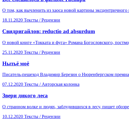
О том, как вычленить из хаоса новой картины эксцентричного
18.11.2020
Тексты /
Рецензии
​Свидригайлов: reductio ad absurdum
О новой книге «Токката и фуга» Романа Богословского, постм
25.11.2020
Тексты /
Рецензии
Нытьё моё
Писатель-пешеход Владимир Березин о Нюренбергском премиа
07.12.2020
Тексты /
Авторская колонка
​Звери дикого леса
О странном волке и людях, заблудившихся в лесу, пишет обозре
10.12.2020
Тексты /
Рецензии