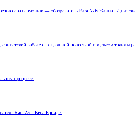
 режиссера гармонию — обозреватель Rara Avis Жаннат Идрисова
одернистской работе с актуальной повесткой и культом травмы 
льном процессе.
ватель Rara Avis Вера Бройде.