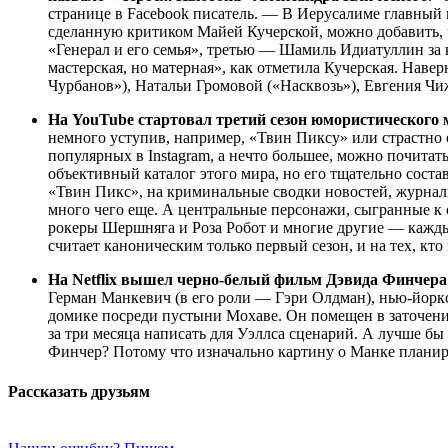
странице в Facebook писатель. — В Иерусалиме главный
сделанную критиком Майей Кучерской, можно добавить, 
«Генерал и его семья», третью — Шамиль Идиатуллин за
мастерская, но матерная», как отметила Кучерская. Наве
Чурбанов»), Натальи Громовой («Насквозь»), Евгения Чиж
На YouTube стартовал третий сезон юмористического 
немного уступив, например, «Твин Пиксу» или страстно
популярных в Instagram, а нечто большее, можно почитат
объективный каталог этого мира, но его тщательно сост
«Твин Пикс», на криминальные сводки новостей, журнали
много чего еще. А центральные персонажи, сыгранные к
рокеры Шершняга и Роза Робот и многие другие — каждый
считает каноническим только первый сезон, и на тех, к
На Netflix вышел черно-белый фильм Дэвида Финчера 
Герман Манкевич (в его роли — Гэри Олдман), нью-йоркс
домике посреди пустыни Мохаве. Он помещен в заточен
за три месяца написать для Уэллса сценарий. А лучше б
Финчер? Потому что изначально картину о Манке планиро
Рассказать друзьям