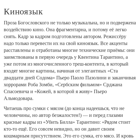
Киноязык
Проза Богословского не только музыкальна, но и подвержена
воздействию кино. Она фрагментарна, и потому её легко
снять. Кадр за кадром подготовлены автором. Режиссёру
надо только перевести их на свой киноязык. Все акценты
расставлены и отработаны многие технические приёмы: они
заимствованы в первую очередь у Квентина Тарантино, а
уже потом из многочисленного треш-контента, в который
входят многие картины, начиная от элегантных «Ста
двадцати дней Содома» Пьеро Паоло Пазолини и заканчивая
хоррорами Роба Зомби, «Сербским фильмом» Срджана
Спасоевича и «Кожей, в которой я живу» Пьеро
Альмодовара.
Читаешь про сумки с мясом (до конца надеешься, что не
человечины, но автор безжалостен!) — и перед глазами
красные кадры из «Убить Билла» Тарантино: «Рядом стоит
кто-то ещё. Его совсем невидно, но он давит своим
кошмарным присутствием. Это его сумка, его мясо. И кровь