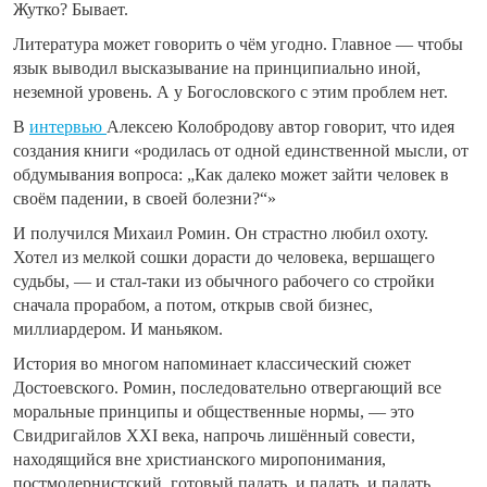
Жутко? Бывает.
Литература может говорить о чём угодно. Главное — чтобы
язык выводил высказывание на принципиально иной,
неземной уровень. А у Богословского с этим проблем нет.
В
интервью
Алексею Колобродову автор говорит, что идея
создания книги «родилась от одной единственной мысли, от
обдумывания вопроса: „Как далеко может зайти человек в
своём падении, в своей болезни?“»
И получился Михаил Ромин. Он страстно любил охоту.
Хотел из мелкой сошки дорасти до человека, вершащего
судьбы, — и стал-таки из обычного рабочего со стройки
сначала прорабом, а потом, открыв свой бизнес,
миллиардером. И маньяком.
История во многом напоминает классический сюжет
Достоевского. Ромин, последовательно отвергающий все
моральные принципы и общественные нормы, — это
Свидригайлов XXI века, напрочь лишённый совести,
находящийся вне христианского миропонимания,
постмодернистский, готовый падать, и падать, и падать.