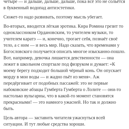
четыре — и дальше, дальше, дальше, пока всё это не сольётся
в буквенный водопад антиэстетики.
Сюжет-то надо развивать, поэтому мысль убегает.
Во-вторых, вводится лёгкая эротика. Кира Ромина грезит то
одноклассником Ордановским, то учителем музыки, то
учителем каратэ — и, конечно, трогает себя, познаёт своё
тело, а с ним — и весь мир. Надо сказать, что временами у
Богословского получается описать многое изысканно-пошло.
Вот, например, девочка лишается девственности — она
лежит в школьном спортзале под физруком и думает: «К
моему берегу подходит большой чёрный конь. Он опускает
морду в мои воды — и жадно пьёт из меня». Аж
передёргивает от подобных пассажей: это не первые
набоковские абзацы Гумберта Гумберта о Лолите — они-то
настолько вульгарны, что в какой-то момент становятся
прекрасными! — это намного ужасней. Но так и должно
быть.
Цель автора — заставить читателя ужаснуться всей
ситуации. И тут любые средства хороши.