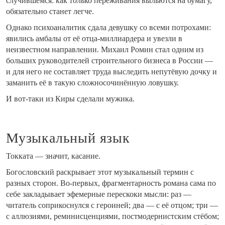
случившемся: как только переживания выльются на бумагу,
обязательно станет легче.
Однако психоаналитик сдала девушку со всеми потрохами:
явились амбалы от её отца-миллиардера и увезли в
неизвестном направлении. Михаил Ромин стал одним из
больших руководителей строительного бизнеса в России —
и для него не составляет труда выследить непутёвую дочку и
заманить её в такую сложносочинённую ловушку.
И вот-таки из Киры сделали мужика.
Музыкальный язык
Токката — значит, касание.
Богословский раскрывает этот музыкальный термин с
разных сторон. Во-первых, фрагментарность романа сама по
себе закладывает эфемерные перескоки мысли: раз —
читатель соприкоснулся с героиней; два — с её отцом; три —
с аллюзиями, реминисценциями, постмодернистским стёбом;