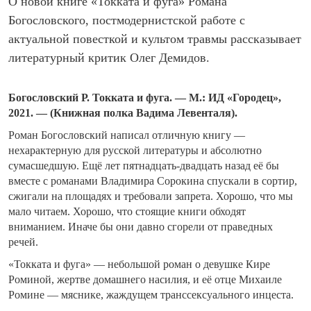
О новой книге «Токката и фуга» Романа
Богословского, постмодернистской работе с
актуальной повесткой и культом травмы рассказывает
литературный критик Олег Демидов.
Богословский Р. Токката и фуга. — М.: ИД «Городец»,
2021. — (Книжная полка Вадима Левенталя).
Роман Богословский написал отличную книгу —
нехарактерную для русской литературы и абсолютно
сумасшедшую. Ещё лет пятнадцать-двадцать назад её бы
вместе с романами Владимира Сорокина спускали в сортир,
сжигали на площадях и требовали запрета. Хорошо, что мы
мало читаем. Хорошо, что стоящие книги обходят
вниманием. Иначе бы они давно сгорели от праведных
речей.
«Токката и фуга» — небольшой роман о девушке Кире
Роминой, жертве домашнего насилия, и её отце Михаиле
Ромине — мяснике, жаждущем транссексуального инцеста.