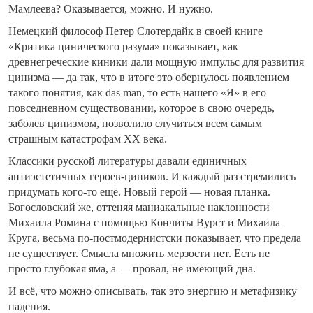
Мамлеева? Оказывается, можно. И нужно.
Немецкий философ Петер Слотердайк в своей книге
«Критика цинического разума» показывает, как
древнегреческие киники дали мощную импульс для развития
цинизма — да так, что в итоге это обернулось появлением
такого понятия, как das man, то есть нашего «Я» в его
повседневном существовании, которое в свою очередь,
заболев цинизмом, позволило случиться всем самым
страшным катастрофам ХХ века.
Классики русской литературы давали единичных
антиэстетичных героев-циников. И каждый раз стремились
придумать кого-то ещё. Новый герой — новая планка.
Богословский же, оттеняя маниакальные наклонности
Михаила Ромина с помощью Кончиты Вурст и Михаила
Круга, весьма по-постмодернистски показывает, что предела
не существует. Смысла множить мерзости нет. Есть не
просто глубокая яма, а — провал, не имеющий дна.
И всё, что можно описывать, так это энергию и метафизику
падения.