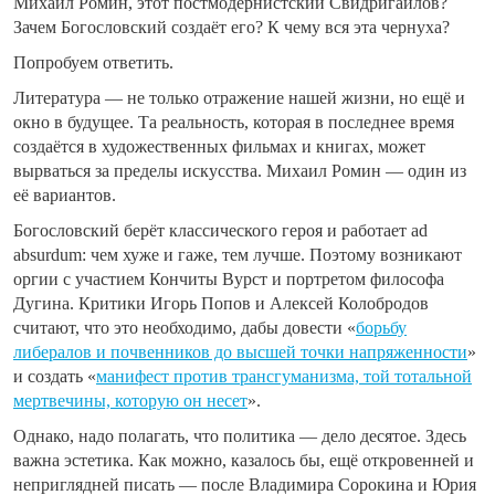
Михаил Ромин, этот постмодернистский Свидригайлов?
Зачем Богословский создаёт его? К чему вся эта чернуха?
Попробуем ответить.
Литература — не только отражение нашей жизни, но ещё и
окно в будущее. Та реальность, которая в последнее время
создаётся в художественных фильмах и книгах, может
вырваться за пределы искусства. Михаил Ромин — один из
её вариантов.
Богословский берёт классического героя и работает ad
absurdum: чем хуже и гаже, тем лучше. Поэтому возникают
оргии с участием Кончиты Вурст и портретом философа
Дугина. Критики Игорь Попов и Алексей Колобродов
считают, что это необходимо, дабы довести «
борьбу
либералов и почвенников до высшей точки напряженности
»
и создать «
манифест против трансгуманизма, той тотальной
мертвечины, которую он несет
».
Однако, надо полагать, что политика — дело десятое. Здесь
важна эстетика. Как можно, казалось бы, ещё откровенней и
неприглядней писать — после Владимира Сорокина и Юрия