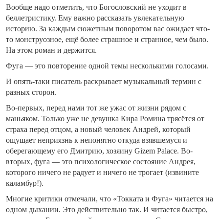
Вообще надо отметить, что Богословский не уходит в
беллетристику. Ему важно рассказать увлекательную
историю. За каждым сюжетным поворотом вас ожидает что-
то монструозное, ещё более страшное и странное, чем было.
На этом роман и держится.
Фуга — это повторение одной темы несколькими голосами.
И опять-таки писатель раскрывает музыкальный термин с
разных сторон.
Во-первых, перед нами тот же ужас от жизни рядом с
маньяком. Только уже не девушка Кира Ромина трясётся от
страха перед отцом, а новый человек Андрей, который
ощущает неприязнь к непонятно откуда взявшемуся и
оберегающему его Дмитрию, хозяину Gizem Palace. Во-
вторых, фуга — это психологическое состояние Андрея,
которого ничего не радует и ничего не трогает (извините
каламбур!).
Многие критики отмечали, что «Токката и Фуга» читается на
одном дыхании. Это действительно так. И читается быстро,