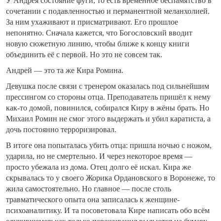
У Андрея состояние фуги, то есть временное беспамятство в
сочетании с подавленностью и перманентной меланхолией.
За ним ухаживают и присматривают. Его прошлое
непонятно. Сначала кажется, что Богословский вводит
новую сюжетную линию, чтобы ближе к концу книги
объединить её с первой. Но это не совсем так.
Андрей — это та же Кира Ромина.
Девушка после связи с тренером оказалась под сильнейшим
прессингом со стороны отца. Преподаватель пришёл к нему
как-то домой, повинился, собирался Киру в жёны брать. Но
Михаил Ромин не смог этого выдержать и убил каратиста, а
дочь постоянно терроризировал.
В итоге она попыталась убить отца: пришла ночью с ножом,
ударила, но не смертельно. И через некоторое время —
просто убежала из дома. Отец долго её искал. Кира же
скрывалась то у своего Жорика Ордановского в Воронеже, то
жила самостоятельно. Но главное — после столь
травматического опыта она записалась к женщине-
психоаналитику. И та посоветовала Кире написать обо всём