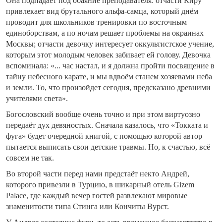
Она подпадает под обаяние преподавателя: отчасти Киру
привлекает вид брутального альфа-самца, который днём
проводит для школьников тренировки по восточным
единоборствам, а по ночам решает проблемы на окраинах
Москвы; отчасти девочку интересует оккультистское учение,
которым этот молодым человек забивает ей голову. Девочка
вспоминала: «... час настал, и я должна пройти посвящение в
тайну небесного карате, и мы вдвоём станем хозяевами неба
и земли. То, что произойдет сегодня, предсказано древними
учителями света».
Богословский вообще очень точно и при этом виртуозно
передаёт дух девяностых. Сначала казалось, что «Токката и
фуга» будет очередной книгой, с помощью которой автор
пытается выписать свои детские травмы. Но, к счастью, всё
совсем не так.
Во второй части перед нами предстаёт некто Андрей,
которого привезли в Турцию, в шикарный отель Gizem
Palace, где каждый вечер гостей развлекают мировые
знаменитости типа Стинга или Кончиты Вурст.