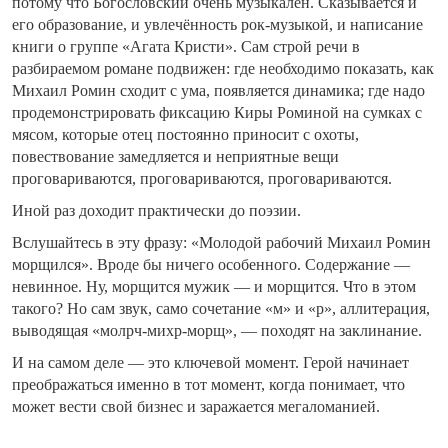
потому что Богословский очень музыкален. Сказывается и
его образование, и увлечённость рок-музыкой, и написание
книги о группе «Агата Кристи». Сам строй речи в
разбираемом романе подвижен: где необходимо показать, как
Михаил Ромин сходит с ума, появляется динамика; где надо
продемонстрировать фиксацию Киры Роминой на сумках с
мясом, которые отец постоянно приносит с охоты,
повествование замедляется и неприятные вещи
проговариваются, проговариваются, проговариваются.
Иной раз доходит практически до поэзии.
Вслушайтесь в эту фразу: «Молодой рабочий Михаил Ромин
морщился». Вроде бы ничего особенного. Содержание —
невинное. Ну, морщится мужик — и морщится. Что в этом
такого? Но сам звук, само сочетание «м» и «р», аллитерация,
выводящая «молрч-михр-морщ», — походят на заклинание.
И на самом деле — это ключевой момент. Герой начинает
преображаться именно в тот момент, когда понимает, что
может вести свой бизнес и заражается мегаломанией.