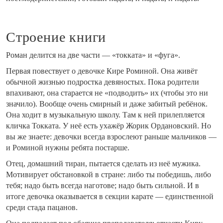
Строение книги
Роман делится на две части — «токката» и «фуга».
Первая повествует о девочке Кире Роминой. Она живёт
обычной жизнью подростка девяностых. Пока родители
впахивают, она старается не «подводить» их (чтобы это ни
значило). Вообще очень смирный и даже забитый ребёнок.
Она ходит в музыкальную школу. Там к ней прилепляется
кличка Токката. У неё есть ухажёр Жорик Ордановский. Но
вы же знаете: девочки всегда взрослеют раньше мальчиков —
и Роминой нужны ребята постарше.
Отец, домашний тиран, пытается сделать из неё мужика.
Мотивирует обстановкой в стране: либо ты победишь, либо
тебя; надо быть всегда наготове; надо быть сильной. И в
итоге девочка оказывается в секции карате — единственной
среди стада пацанов.