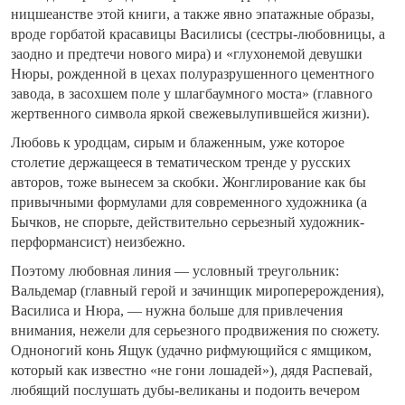
ницшеанстве этой книги, а также явно эпатажные образы,
вроде горбатой красавицы Василисы (сестры-любовницы, а
заодно и предтечи нового мира) и «глухонемой девушки
Нюры, рожденной в цехах полуразрушенного цементного
завода, в засохшем поле у шлагбаумного моста» (главного
жертвенного символа яркой свежевылупившейся жизни).
Любовь к уродцам, сирым и блаженным, уже которое
столетие держащееся в тематическом тренде у русских
авторов, тоже вынесем за скобки. Жонглирование как бы
привычными формулами для современного художника (а
Бычков, не спорьте, действительно серьезный художник-
перформансист) неизбежно.
Поэтому любовная линия — условный треугольник:
Вальдемар (главный герой и зачинщик мироперерождения),
Василиса и Нюра, — нужна больше для привлечения
внимания, нежели для серьезного продвижения по сюжету.
Одноногий конь Ящук (удачно рифмующийся с ямщиком,
который как известно «не гони лошадей»), дядя Распевай,
любящий послушать дубы-великаны и подоить вечером