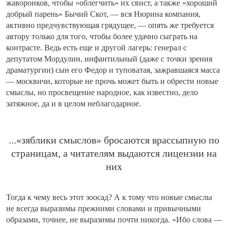
жаворонков, чтобы «облегчить» их свист, а также «хороший
добрый парень» Бычий Скот, — вся Нюрина компания,
активно предчувствующая грядущее, — опять же требуется
автору только для того, чтобы более удачно сыграть на
контрасте. Ведь есть еще и другой лагерь: генерал с
депутатом Мордулин, инфантильный (даже с точки зрения
драматургии) сын его Федор и туповатая, зажравшаяся масса
— москвичи, которые не прочь может быть и обрести новые
смыслы, но просвещение народное, как известно, дело
затяжное, да и в целом неблагодарное.
...«зяблики смыслов» бросаются врассыпную по
страницам, а читателям выдаются лицензии на
них
Тогда к чему весь этот зоосад? А к тому что новые смыслы
не всегда выразимы прежними словами и привычными
образами, точнее, не выразимы почти никогда. «Ибо слова —