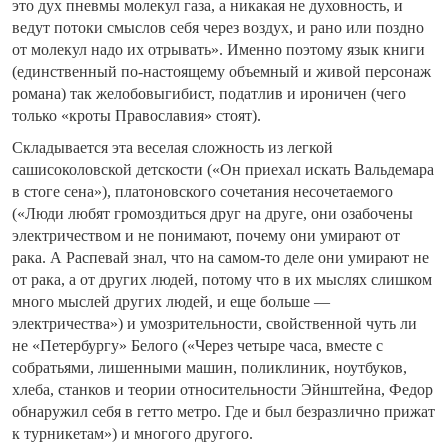
это дух пневмы молекул газа, а никакая не духовность, и
ведут потоки смыслов себя через воздух, и рано или поздно
от молекул надо их отрывать». Именно поэтому язык книги
(единственный по-настоящему объемный и живой персонаж
романа) так желобовыгибист, податлив и ироничен (чего
только «кроты Православия» стоят).
Складывается эта веселая сложность из легкой
сашисоколовской детскости («Он приехал искать Вальдемара
в стоге сена»), платоновского сочетания несочетаемого
(«Люди любят громоздиться друг на друге, они озабочены
электричеством и не понимают, почему они умирают от
рака. А Распевай знал, что на самом-то деле они умирают не
от рака, а от других людей, потому что в их мыслях слишком
много мыслей других людей, и еще больше —
электричества») и умозрительности, свойственной чуть ли
не «Петербургу» Белого («Через четыре часа, вместе с
собратьями, лишенными машин, поликлиник, ноутбуков,
хлеба, станков и теории относительности Эйнштейна, Федор
обнаружил себя в гетто метро. Где и был безразлично прижат
к турникетам») и многого другого.