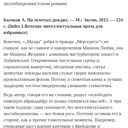
эксгибиционистском романе.
Бычков А. На золотых дождях. — М.: Эксмо, 2015. — 224
с. (Index Librorum: интеллектуальная проза для
избранных)
Конечно, «„Мазды“ добра и правды „Мерседесы“» не
главное, как не главное и навороченная Машина Любви, она
же Машина Желания с алмазным мастурбатором; инцест и
Лобачевский. Откровенные постельные сцены (с
сорокинским вывертом), обсценная лексика, слегка
затянутые эпизоды насилия служат скорее живописно-
провокативным фоном. Потому и сюжетная канва в лучших
традициях постпостмодернизма узнаваемо схематична.
Ведь автор, говоря его же словами, решил «освободить
сияющую абракадабру от шлака спекшихся мыслей». А при
таком подходе, сами понимаете, без интеллектуального
эксгибиционизма — все божья роса. Поэтому оставим его в
стороне, как и прочие томительные моменты. Например,
очевидные рассуждения критиков о фрейдизме и