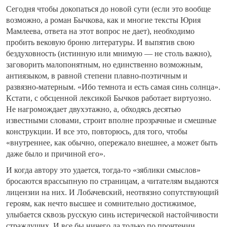
Сегодня чтобы докопаться до новой сути (если это вообще
возможно, а роман Бычкова, как и многие тексты Юрия
Мамлеева, ответа на этот вопрос не дает), необходимо
пробить вековую броню литературы. И выпятив свою
бездуховность (истинную или мнимую — не столь важно),
заговорить малопонятным, но единственно возможным,
антиязыком, в равной степени плавно-поэтичным и
развязно-матерным. «Ибо темнота и есть самая синь солнца».
Кстати, с обсценной лексикой Бычков работает виртуозно.
Не нагромождает двухэтажно, а, обходясь десятью
известными словами, строит вполне прозрачные и смешные
конструкции. И все это, повторюсь, для того, чтобы
«внутреннее, как обычно, опережало внешнее, а может быть
даже было и причиной его».
И когда автору это удается, тогда-то «зяблики смыслов»
бросаются врассыпную по страницам, а читателям выдаются
лицензии на них. И Лобачевский, неотвязно сопутствующий
героям, как нечто высшее и сомнительно достижимое,
улыбается сквозь русскую синь истерической настойчивости
страждущих. И все бы ничего да только по прочтении