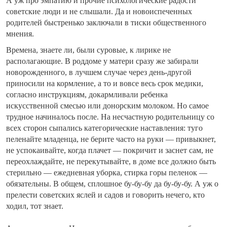
А уж про эмпатию и прочие психологические радости
советские люди и не слышали. Да и новоиспеченных
родителей быстренько заключали в тиски общественного
мнения.
Времена, знаете ли, были суровые, к лирике не
располагающие. В роддоме у матери сразу же забирали
новорожденного, в лучшем случае через день-другой
приносили на кормление, а то и вовсе весь срок медики,
согласно инструкциям, докармливали ребенка
искусственной смесью или донорским молоком. Но самое
трудное начиналось после. На несчастную родительницу со
всех сторон сыпались категорические наставления: туго
пеленайте младенца, не берите часто на руки — привыкнет,
не успокаивайте, когда плачет — покричит и заснет сам, не
переохлаждайте, не перекутывайте, в доме все должно быть
стерильно — ежедневная уборка, стирка горы пеленок —
обязательны. В общем, сплошное бу-бу-бу да бу-бу-бу. А уж о
прелести советских яслей и садов и говорить нечего, кто
ходил, тот знает.