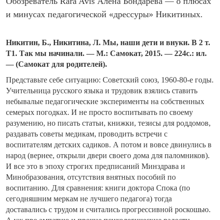
Обозреватель Rara Avis Алена Бондарева — о плюсах
и минусах педагогической «дрессуры» Никитиных.
Никитин, Б., Никитина, Л. Мы, наши дети и внуки. В 2 т.
Т1. Так мы начинали. — М.: Самокат, 2015. — 224с.: ил.
— (Самокат для родителей).
Представьте себе ситуацию: Советский союз, 1960-80-е годы.
Учительница русского языка и трудовик взялись ставить
небывалые педагогические эксперименты на собственных
семерых погодках. И не просто воспитывать по своему
разумению, но писать статьи, книжки, тезисы для роддомов,
раздавать советы медикам, проводить встречи с
воспитателям детских садиков. А потом и вовсе двинулись в
народ (вернее, открыли двери своего дома для паломников).
И все это в эпоху строгих предписаний Минздрава и
Минобразования, отсутствия внятных пособий по
воспитанию. Для сравнения: книги доктора Спока (по
сегодняшним меркам не лучшего педагога) тогда
доставались с трудом и считались прогрессивной роскошью.