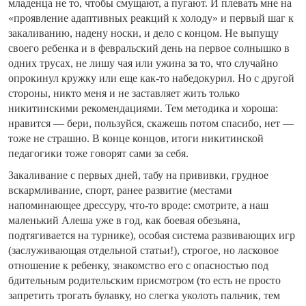
младенца не то, чтобы смущают, а пугают. И плевать мне на
«проявление адаптивных реакций к холоду» и первый шаг к
закаливанию, надену носки, и дело с концом. Не выпущу
своего ребенка и в февральский день на первое солнышко в
одних трусах, не лишу чая или ужина за то, что случайно
опрокинул кружку или еще как-то набедокурил. Но с другой
стороны, никто меня и не заставляет жить только
никитинскими рекомендациями. Тем методика и хороша:
нравится — бери, пользуйся, скажешь потом спасибо, нет —
тоже не страшно. В конце концов, итоги никитинской
педагогики тоже говорят сами за себя.
Закаливание с первых дней, табу на прививки, грудное
вскармливание, спорт, ранее развитие (местами
напоминающее дрессуру, что-то вроде: смотрите, а наш
маленький Алеша уже в год, как боевая обезьяна,
подтягивается на турнике), особая система развивающих игр
(заслуживающая отдельной статьи!), строгое, но ласковое
отношение к ребенку, знакомство его с опасностью под
бдительным родительским присмотром (то есть не просто
запретить трогать булавку, но слегка уколоть пальчик, тем