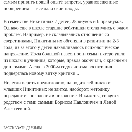
самым привить новый опыт); запреты, уравновешенные
поощрением — все дало свои плоды.
В семействе Никитиных 7 детей, 28 внуков и 6 правнуков.
Однако еще в школе старшие ребятишки столкнулись с рядом
проблем. Например, не складывались отношения со
сверстниками, Никитины их обгоняли в развитии на 2-3
года, из-за этого у детей накапливалось психологическое
напряжение. Из-за большой известности семьи пятеро ушли
из школы в училища, которые, правда окончили, с красными
дипломами. А еще в 2000-м году система воспитания
подверглась новому витку критики...
Но, если верить предисловию, на родителей никто из
младших Никитиных не злится, наоборот: методику
передают из поколения в поколение. И кажется, гордятся
родством с теми самыми Борисом Павловичем и Леной
Алексеевной.
РАССКАЗАТЬ ДРУЗЬЯМ