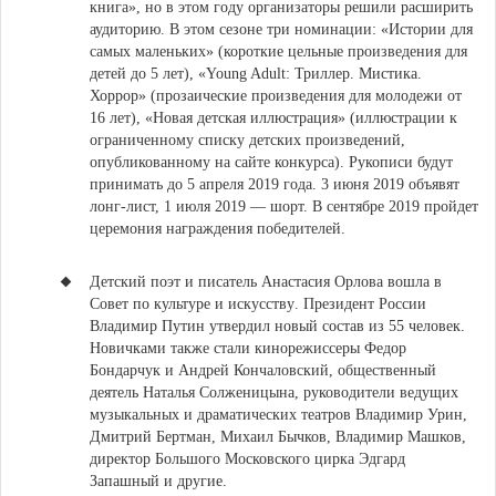
книга», но в этом году организаторы решили расширить
аудиторию. В этом сезоне три номинации: «Истории для
самых маленьких» (короткие цельные произведения для
детей до 5 лет), «Young Adult: Триллер. Мистика.
Хоррор» (прозаические произведения для молодежи от
16 лет), «Новая детская иллюстрация» (иллюстрации к
ограниченному списку детских произведений,
опубликованному на сайте конкурса). Рукописи будут
принимать до 5 апреля 2019 года. 3 июня 2019 объявят
лонг-лист, 1 июля 2019 — шорт. В сентябре 2019 пройдет
церемония награждения победителей.
Детский поэт и писатель Анастасия Орлова вошла в
Совет по культуре и искусству
. Президент России
Владимир Путин утвердил новый состав из 55 человек.
Новичками также стали кинорежиссеры Федор
Бондарчук и Андрей Кончаловский, общественный
деятель Наталья Солженицына, руководители ведущих
музыкальных и драматических театров Владимир Урин,
Дмитрий Бертман, Михаил Бычков, Владимир Машков,
директор Большого Московского цирка Эдгард
Запашный и другие.