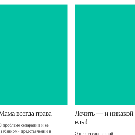
​Мама всегда права
​Лечить — и никакой
еды!
О проблеме сепарации и ее
«забавном» представлении в
О профессиональной