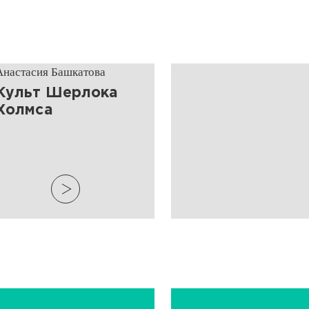
Анастасия Башкатова
Культ Шерлока
Холмса