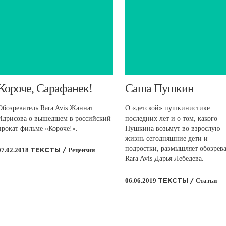
​Короче, Сарафанек!
​Саша Пушкин​
Обозреватель Rara Avis Жаннат
О «детской» пушкинистике
Идрисова о вышедшем в российский
последних лет и о том, какого
прокат фильме «Короче!».
Пушкина возьмут во взрослую
жизнь сегодняшние дети и
подростки, размышляет обозрева
07.02.2018
Рецензии
ТЕКСТЫ /
Rara Avis Дарья Лебедева.
06.06.2019
Статьи
ТЕКСТЫ /