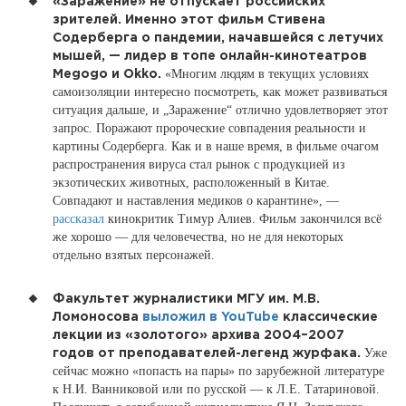
«Заражение» не отпускает российских
зрителей. Именно этот фильм Стивена
Содерберга о пандемии, начавшейся с летучих
мышей, — лидер в топе онлайн-кинотеатров
«Многим людям в текущих условиях
Megogo и Okko.
самоизоляции интересно посмотреть, как может развиваться
ситуация дальше, и „Заражение“ отлично удовлетворяет этот
запрос. Поражают пророческие совпадения реальности и
картины Содерберга. Как и в наше время, в фильме очагом
распространения вируса стал рынок с продукцией из
экзотических животных, расположенный в Китае.
Совпадают и наставления медиков о карантине», —
рассказал
кинокритик Тимур Алиев. Фильм закончился всё
же хорошо — для человечества, но не для некоторых
отдельно взятых персонажей.
Факультет журналистики МГУ им. М.В.
Ломоносова
выложил в YouTube
классические
лекции из «золотого» архива 2004–2007
Уже
годов от преподавателей-легенд журфака.
сейчас можно «попасть на пары» по зарубежной литературе
к Н.И. Ванниковой или по русской — к Л.Е. Татариновой.