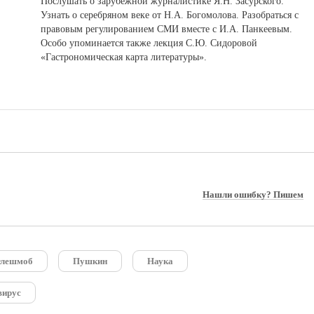
Послушать о зарубежной журналистике Я.Н. Засурского.
Узнать о серебряном веке от Н.А. Богомолова. Разобраться с
правовым регулированием СМИ вместе с И.А. Панкеевым.
Особо упоминается также лекция С.Ю. Сидоровой
«Гастрономическая карта литературы».
Нашли ошибку? Пишем
лешмоб
Пушкин
Наука
вирус