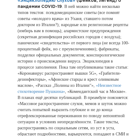
«Энциклопедию слухов»
(фейков, легенд) о
. В ней можно найти несколько
пандемии COVID-19
типов текстов: псевдомедицинские советы (все помнят
советы «молодого врача» из Уханя, ставшего потом
доктором из Италии?); народные или религиозные рецепты
(имбирь вам в помощь); алармистские предупреждения
(секретная дезинфекция российских городов с воздуха);
панические «свидетельства» от первого лица (не всегда 100-
процентный фейк, но с преувеличениями); фабрикаты,
подделки официальных документов; конспирологические
истории о происхождении вируса. Энциклопедия в
процессе заполнения. Пока там опубликованы такие статьи:
«Коронавирус распространяют вышки 5G», «Грабители-
дезинфекторы», «Афонские старцы и крест оливковым
маслом», «Рассказ „Полины из Италии“»,
«Неизвестное
стихотворение Пушкина»
, «Комендантский час в Москве».
В планах ещё десятки публикаций. В преамбуле поясняется:
«Массовое распространение слухов, мемов и шуток можно
считать попыткой выразить глубокие и не до конца
отрефлексированные переживания по поводу непонятной
ситуации в условиях неопределённости. Такие тексты,
распространяясь по социальным сетям, из уст в уста,
обрастают подробностями, варьируются, попадают в СМИ и