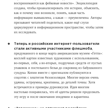
воспринимаются как фейковые новости». Энциклопедия
создана, чтобы проанализировать эти истории, объяснить,
как и почему они возникли, понять, какая часть
информации вымышлена, а какая — преувеличена. Авторы
призывают читателей поделиться, какие ещё слухи
циркулируют в информационном пространстве, чтобы затем
их исследовать.
Теперь и российские интернет-пользователи
,
стали активными участниками флешмоба
придуманного в конце марта американским музеем «Гетти»:
косплей картин известных художников с использованием,
во-первых, себя, а во-вторых, подручных средств от пустых
упаковок и постельного белья до сокровищ из бабушкиного
сундука. Копии вместе с оригиналом публикуются в
соцсетях с хештегом #изоизоляция. Многие версии очень
удачны, остроумны, креативны, до деталей точны. Хотя
встречаются и примеры дурновкусия. Идея многим
настолько понравилась, что её адепты решили продолжать
эту игру и после окончания эпидемии и карантина.