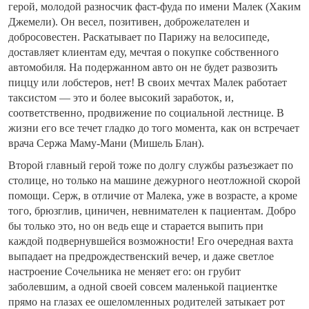
герой, молодой разносчик фаст-фуда по имени Малек (Хаким
Джемели). Он весел, позитивен, доброжелателен и
добросовестен. Раскатывает по Парижу на велосипеде,
доставляет клиентам еду, мечтая о покупке собственного
автомобиля. На подержанном авто он не будет развозить
пиццу или лобстеров, нет! В своих мечтах Малек работает
таксистом — это и более высокий заработок, и,
соответственно, продвижение по социальной лестнице. В
жизни его все течет гладко до того момента, как он встречает
врача Сержа Маму-Мани (Мишель Блан).
Второй главный герой тоже по долгу службы разъезжает по
столице, но только на машине дежурного неотложной скорой
помощи. Серж, в отличие от Малека, уже в возрасте, а кроме
того, брюзглив, циничен, невнимателен к пациентам. Добро
бы только это, но он ведь еще и старается выпить при
каждой подвернувшейся возможности! Его очередная вахта
выпадает на предрождественский вечер, и даже светлое
настроение Сочельника не меняет его: он грубит
заболевшим, а одной своей совсем маленькой пациентке
прямо на глазах ее ошеломленных родителей затыкает рот