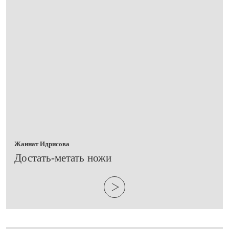
Жаннат Идрисова
​Достать-метать ножи