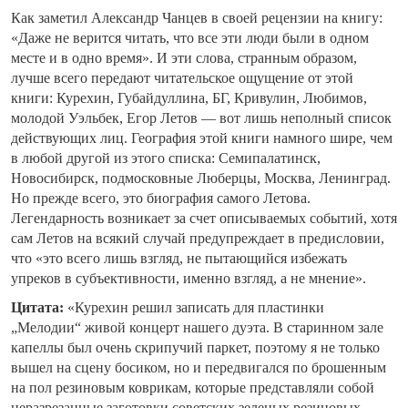
Как заметил Александр Чанцев в своей рецензии на книгу:
«Даже не верится читать, что все эти люди были в одном
месте и в одно время». И эти слова, странным образом,
лучше всего передают читательское ощущение от этой
книги: Курехин, Губайдуллина, БГ, Кривулин, Любимов,
молодой Уэльбек, Егор Летов — вот лишь неполный список
действующих лиц. География этой книги намного шире, чем
в любой другой из этого списка: Семипалатинск,
Новосибирск, подмосковные Люберцы, Москва, Ленинград.
Но прежде всего, это биография самого Летова.
Легендарность возникает за счет описываемых событий, хотя
сам Летов на всякий случай предупреждает в предисловии,
что «это всего лишь взгляд, не пытающийся избежать
упреков в субъективности, именно взгляд, а не мнение».
Цитата:
«Курехин решил записать для пластинки
„Мелодии“ живой концерт нашего дуэта. В старинном зале
капеллы был очень скрипучий паркет, поэтому я не только
вышел на сцену босиком, но и передвигался по брошенным
на пол резиновым коврикам, которые представляли собой
неразрезанные заготовки советских зеленых резиновых