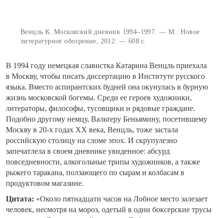
Венцль К. Московский дневник 1994–1997. — М.: Новое
литературное обозрение, 2012. — 608 с.
В 1994 году немецкая славистка Катарина Венцль приехала
в Москву, чтобы писать диссертацию в Институте русского
языка. Вместо аспирантских будней она окунулась в бурную
жизнь московской богемы. Среди ее героев художники,
литераторы, философы, тусовщики и рядовые граждане.
Подобно другому немцу, Вальтеру Беньямину, посетившему
Москву в 20-х годах ХХ века, Венцль, тоже застала
российскую столицу на сломе эпох. И скрупулезно
запечатлела в своем дневнике увиденное: абсурд
повседневности, алкогольные трипы художников, а также
рыжего таракана, ползающего по сырам и колбасам в
продуктовом магазине.
Цитата:
«Около пятнадцати часов на Лобное место залезает
человек, несмотря на мороз, одетый в одни боксерские трусы