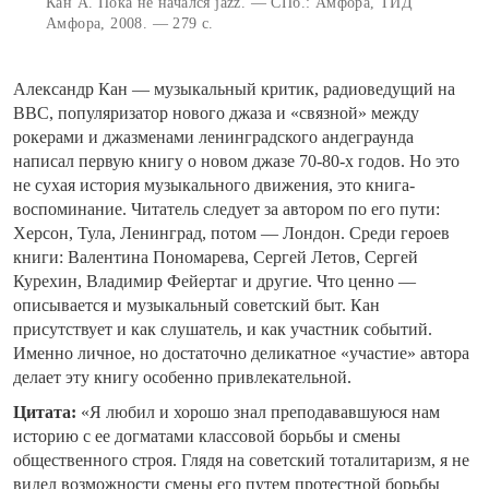
Кан А. Пока не начался jazz. — СПб.: Амфора, ТИД
Амфора, 2008. — 279 с.
Александр Кан — музыкальный критик, радиоведущий на
ВВС, популяризатор нового джаза и «связной» между
рокерами и джазменами ленинградского андеграунда
написал первую книгу о новом джазе 70-80-х годов. Но это
не сухая история музыкального движения, это книга-
воспоминание. Читатель следует за автором по его пути:
Херсон, Тула, Ленинград, потом — Лондон. Среди героев
книги: Валентина Пономарева, Сергей Летов, Сергей
Курехин, Владимир Фейертаг и другие. Что ценно —
описывается и музыкальный советский быт. Кан
присутствует и как слушатель, и как участник событий.
Именно личное, но достаточно деликатное «участие» автора
делает эту книгу особенно привлекательной.
Цитата:
«Я любил и хорошо знал преподававшуюся нам
историю с ее догматами классовой борьбы и смены
общественного строя. Глядя на советский тоталитаризм, я не
видел возможности смены его путем протестной борьбы