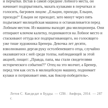
и перчатки. Встав в самой середине Лобного места, он
начинает подпрыгивать, махать кулаками в перчатках и
голосить, багровея лицом: „Ельцин, приходи, Ельцин,
приходи!“ Ельцин не приходит, зато минут через пять
подъезжает милицейская машина и останавливается перед
Лобным местом. Из машины выходят два милиционера. Они
отпирают ключом калитку, поднимаются на Лобное место и
стаскивают оттуда все подпрыгивающего, но голосящего
уже тише художника Бренера. Девочка лет десяти,
взволнованно дергая руку остолбеневшего отца, случайно
оказавшегося с ней среди толпы, наблюдающей за этой
акцией, пищит: „Правда, папа, мы стали свидетелями
исторического события?!“ Отец на это молчит, а Бренер,
перед тем как сесть в милицейскую машину, поднимает
кулаки и потряхивает ими, как боксер-победитель».
Летов С. Кандидат в Будды. — СПб.: Амфора, 2014. — 287
с.