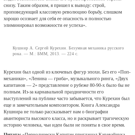
снизу. Таким образом, я пришел к выводу: строй,
проповедующий классовую революцию борьбу, слишком
хорошо осознает для себя ее опасность и полностью
элиминировал возможности ее успеха».
Кушнир А. Сергей Курехин. Безумная механика русского
рока. — М.: БММ, 2013. — 224 с.
Курехин был одной из ключевых фигур эпохи. Без его «Поп-
механики», «Ленина — гриба», музыкального ринга, «Двух
капитанов — 2» представление о рубеже 80-90-х было бы не
полным. Из-за карнавальной праздничности его
выступлений на публике часто забывается, что Курехин был
еще и замечательным композитором. Книга Александра
Кушнира не только рассказывает нам о биографии
авантюриста высокого класса, но и раскрывает трагическую
историю человека, чьи идеи были не поняты в свое время.
Цитата:
«Периодически Капитан приглашал Каравайчука