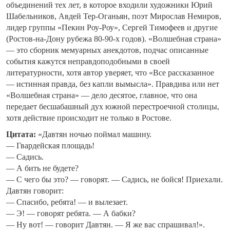
объединений тех лет, в которое входили художники Юрий
Шабельников, Авдей Тер-Оганьян, поэт Мирослав Немиров,
лидер группы «Пекин Роу-Роу», Сергей Тимофеев и другие
(Ростов-на-Дону рубежа 80-90-х годов). «Волшебная страна»
— это сборник мемуарных анекдотов, подчас описанные
события кажутся неправдоподобными в своей
литературности, хотя автор уверяет, что «Все рассказанное
— истинная правда, без капли вымысла». Правдива или нет
«Волшебная страна» — дело десятое, главное, что она
передает бесшабашный дух южной перестроечной столицы,
хотя действие происходит не только в Ростове.
Цитата:
«Давтян ночью поймал машину.
— Гвардейская площадь!
— Садись.
— А бить не будете?
— С чего бы это? — говорят. — Садись, не бойся! Приехали.
Давтян говорит:
— Спасибо, ребята! — и вылезает.
— Э! — говорят ребята. — А бабки?
— Ну вот! — говорит Давтян. — Я же вас спрашивал!».