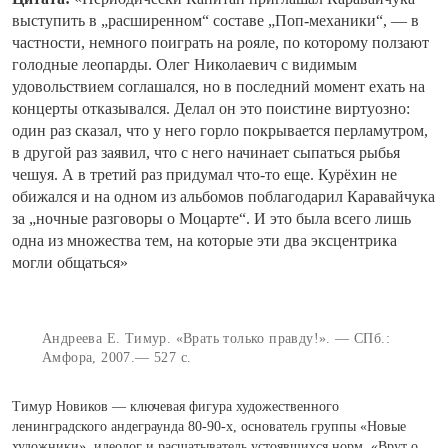
выступить в „расширенном“ составе „Поп-механики“, — в
частности, немного поиграть на рояле, по которому ползают
голодные леопарды. Олег Николаевич с видимым
удовольствием соглашался, но в последний момент ехать на
концерты отказывался. Делал он это поистине виртуозно:
один раз сказал, что у него горло покрывается перламутром,
в другой раз заявил, что с него начинает сыпаться рыбья
чешуя. А в третий раз придумал что-то еще. Курёхин не
обижался и на одном из альбомов поблагодарил Каравайчука
за „ночные разговоры о Моцарте“. И это была всего лишь
одна из множества тем, на которые эти два эксцентрика
могли общаться»
Андреева Е. Тимур. «Врать только правду!». — СПб.:
Амфора, 2007.— 527 с.
Тимур Новиков — ключевая фигура художественного
ленинградского андеграунда 80-90-х, основатель группы «Новые
художники», идеолог и расшатыватель устоявшихся норм. «Врут о