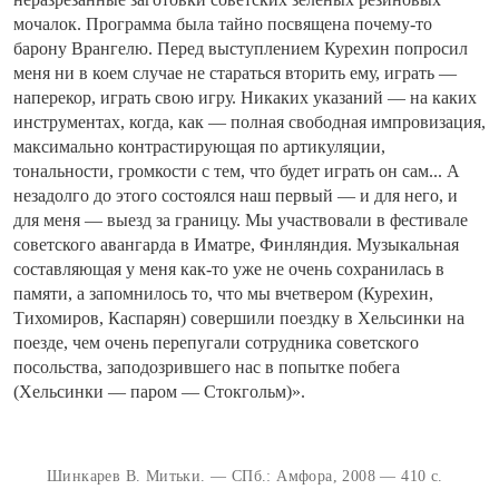
мочалок. Программа была тайно посвящена почему-то
барону Врангелю. Перед выступлением Курехин попросил
меня ни в коем случае не стараться вторить ему, играть —
наперекор, играть свою игру. Никаких указаний — на каких
инструментах, когда, как — полная свободная импровизация,
максимально контрастирующая по артикуляции,
тональности, громкости с тем, что будет играть он сам... А
незадолго до этого состоялся наш первый — и для него, и
для меня — выезд за границу. Мы участвовали в фестивале
советского авангарда в Иматре, Финляндия. Музыкальная
составляющая у меня как-то уже не очень сохранилась в
памяти, а запомнилось то, что мы вчетвером (Курехин,
Тихомиров, Каспарян) совершили поездку в Хельсинки на
поезде, чем очень перепугали сотрудника советского
посольства, заподозрившего нас в попытке побега
(Хельсинки — паром — Стокгольм)».
Шинкарев В. Митьки. — СПб.: Амфора, 2008 — 410 с.