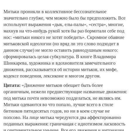
Митьки проникли в коллективное бессознательное
значительно глубже, чем можно было бы предположить. Все
используют выражения «дык, елы-палы», «сестра», многие,
махнув на что-нибудь рукой хотя бы раз бормотали себе под
нос: «митьки никого не хотят победить». Скромное обаяние
митьковской идеологии (но вряд ли это слово подходит в
данном случае) не могло оставить равнодушным никого:
сформировалась целая субкультура. В книге Владимира
Шинкарева, художника и вдохновителя замечательного
движения, рассказывается об истории митьков, их мифе,
кодексе поведения, лексиконе и многом другом.
Цитата:
«Движение митьков обещает быть более
органичным, нежели предшествующие названные движения:
под митька почти невозможно подделаться, не являясь им.
Митьки одеваются во что попало, лучше всего в стиле
битников пятидесятых годов, но ни в коем случае не
попсово. На лице митька чередуются два аффектированно
поданных выражения: граничащая с идиотизмом ласковость
и сентиментальное уныние. Все его движения и интонации