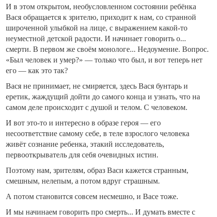
И в этом открытом, необусловленном состоянии ребёнка
Вася обращается к зрителю, приходит к нам, со странной
широченной улыбкой на лице, с выражением какой-то
неуместной детской радости. И начинает говорить о...
смерти. В первом же своём монологе... Недоумение. Вопрос.
«Был человек и умер?» — только что был, и вот теперь нет
его — как это так?
Вася не принимает, не смиряется, здесь Вася бунтарь и
еретик, жаждущий дойти до самого конца и узнать, что на
самом деле происходит с душой и телом. С человеком.
И вот это-то и интересно в образе героя — его
несоответствие самому себе, в теле взрослого человека
живёт сознание ребенка, этакий исследователь,
первооткрыватель для себя очевидных истин.
Поэтому нам, зрителям, образ Васи кажется странным,
смешным, нелепым, а потом вдруг страшным.
А потом становится совсем несмешно, и Васе тоже.
И мы начинаем говорить про смерть... И думать вместе с