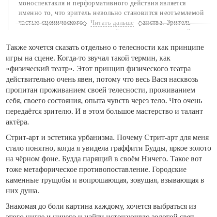
моноспектакля и перформативного действия является
именно то, что зритель невольно становится неотъемлемой
частью сценического действия и пространства. Зритель
Читать дальше
становится и продолжением действия, выходя из своей
привычной роли пассивного наблюдателя. Благодаря
Также хочется сказать отдельно о телесности как принципе
тонкому вниманию и вовлеченности, рождается живой
игры на сцене. Когда-то звучал такой термин, как
импровизационный и глубокий диалог между героем и
«физический театр». Этот принцип физического театра
теми, к кому он обращается, рождается новое смысловое и
действительно очень явен, потому что весь Вася насквозь
художественное целое.
пропитан проживанием своей телесности, проживанием
себя, своего состояния, опыта чувств через тело. Что очень
передаётся зрителю. И в этом большое мастерство и талант
актёра.
Стрит-арт и эстетика урбанизма. Почему Стрит-арт для меня
стало понятно, когда я увидела граффити Будды, яркое золото
на чёрном фоне. Будда парящий в своём Ничего. Такое вот
тоже метафорическое противопоставление. Городские
каменные трущобы и вопрошающая, зовущая, взывающая в
них душа.
Знакомая до боли картина каждому, хочется выбраться из
этого нигде и ничего и найти источающую золотой свет