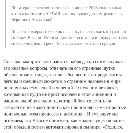
Премьера спектакля состоялась в апреле 2016 года в алма-
атинском театре «АРТиШок» под руководством режиссера
Вероники Насальской.
После премьеры спектакль начал путешествовать по разным
городам России. Никита Греков и его жена и звукорежиссер
спектакля Елена Грекова объехали множество городов
Читать дальше
Сибири. Недавно спектакль успешно прошёл в Краснодаре,
Уфе и Санкт-Петербурге.
Сначала нам зрителям нравится наблюдать за ним, слушать
Очень важную роль в постановке сыграли декорации
его нелепые вопросы, отвечать на его странные шутки,
Владимира Кужеля, заслуженного художника, лауреата
обращенные к залу, и, казалось бы, все так и продолжится
Государственной премии Республики Казахстан.
лёгким и смешным сюжетом о странном человеке в мире
непонятных ему вещей и явлений. О нелепом человеке,
который как будто не приспособлен к этой линейной и
рациональной реальности, который боится летать на
самолёте и не может понять, как происходят самые простые
привычные всем процессы и действия... И тут вдруг мы
осознаем, что Вася не понимает, как можно существовать в
этой обыденности и автоматизированном мире: «Родился,