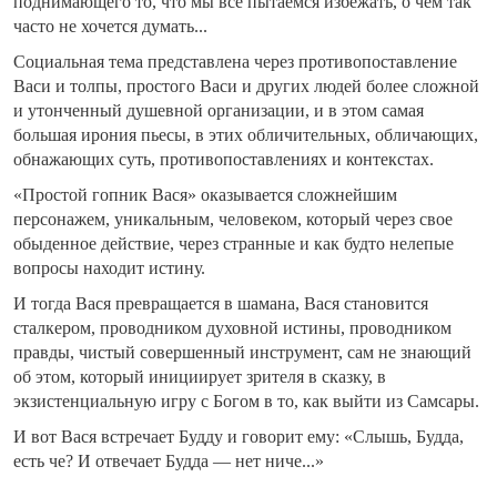
поднимающего то, что мы все пытаемся избежать, о чем так
часто не хочется думать...
Социальная тема представлена через противопоставление
Васи и толпы, простого Васи и других людей более сложной
и утонченный душевной организации, и в этом самая
большая ирония пьесы, в этих обличительных, обличающих,
обнажающих суть, противопоставлениях и контекстах.
«Простой гопник Вася» оказывается сложнейшим
персонажем, уникальным, человеком, который через свое
обыденное действие, через странные и как будто нелепые
вопросы находит истину.
И тогда Вася превращается в шамана, Вася становится
сталкером, проводником духовной истины, проводником
правды, чистый совершенный инструмент, сам не знающий
об этом, который инициирует зрителя в сказку, в
экзистенциальную игру с Богом в то, как выйти из Самсары.
И вот Вася встречает Будду и говорит ему: «Слышь, Будда,
есть че? И отвечает Будда — нет ниче...»