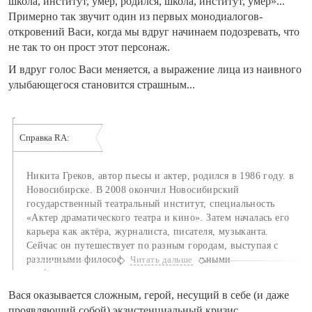
школа, институт, умер, родился, школа, институт, умер»...
Примерно так звучит один из первых монодиалогов-
откровений Васи, когда мы вдруг начинаем подозревать, что
не так то он прост этот персонаж.
И вдруг голос Васи меняется, а выражение лица из наивного
улыбающегося становится страшным...
Справка RA:
Никита Греков, автор пьесы и актер, родился в 1986 году. в
Новосибирске. В 2008 окончил Новосибирский
государственный театральный институт, специальность
«Актер драматического театра и кино». Затем началась его
карьера как актёра, журналиста, писателя, музыканта.
Сейчас он путешествует по разным городам, выступая с
различными философско-экзистенциальными
Читать дальше
перформансами, вечерами и лекциями, в которых ставятся и
обсуждаются фундаментальные вопросы о смысле
Вася оказывается сложным, герой, несущий в себе (и даже
человеческого существования, жизни и творчестве.
проявляющий собой) экзистенциальный кризис.