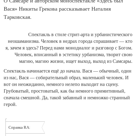
О Самсаре и авторском моноспектакле «Здесь был
Вася» Никиты Грекова рассказывает Наталия
Тарковская.
Спектакль в стиле стрит-арта и урбанистического
неошаманизма.
Человек в недрах города спрашивает — кто
я, зачем я здесь?
Перед нами монодиалог и разговор с Богом.
Человек, вписанный в эстетику урбанизма, творит свою
магию, магию жизни, ищет выход, выход из Самсары.
Спектакль начинается ещё до начала. Вася — обычный, один
из нас, Вася — собирательный образ, маленький человек. И
вот он неожиданно, немного нелепо выходит на сцену.
Грубоватый, простоватый, как бы немного примитивный,
сначала смешной. Да, такой забавный и немножко странный
герой.
Справка RA: