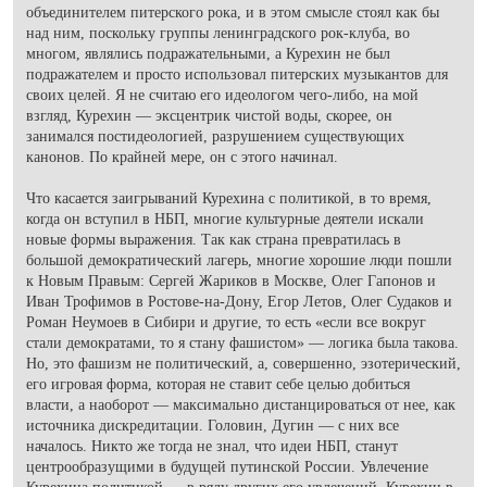
объединителем питерского рока, и в этом смысле стоял как бы
над ним, поскольку группы ленинградского рок-клуба, во
многом, являлись подражательными, а Курехин не был
подражателем и просто использовал питерских музыкантов для
своих целей. Я не считаю его идеологом чего-либо, на мой
взгляд, Курехин — эксцентрик чистой воды, скорее, он
занимался постидеологией, разрушением существующих
канонов. По крайней мере, он с этого начинал.
Что касается заигрываний Курехина с политикой, в то время,
когда он вступил в НБП, многие культурные деятели искали
новые формы выражения. Так как страна превратилась в
большой демократический лагерь, многие хорошие люди пошли
к Новым Правым: Сергей Жариков в Москве, Олег Гапонов и
Иван Трофимов в Ростове-на-Дону, Егор Летов, Олег Судаков и
Роман Неумоев в Сибири и другие, то есть «если все вокруг
стали демократами, то я стану фашистом» — логика была такова.
Но, это фашизм не политический, а, совершенно, эзотерический,
его игровая форма, которая не ставит себе целью добиться
власти, а наоборот — максимально дистанцироваться от нее, как
источника дискредитации. Головин, Дугин — с них все
началось. Никто же тогда не знал, что идеи НБП, станут
центрообразущими в будущей путинской России. Увлечение