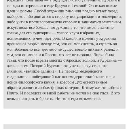
Курехина политикой — в ряду других его увлечений. Курехин в
те годы интересовался еще Кроули и Телемой. Он искал новые
идеи и формы. Любой художник рано или поздно встает перед
выбором: либо двигаться в сторону популяризации и коммерции,
либо уйти в противоположную сторону и заниматься элитарным
искусством, все больше погружаясь в то, что имеет значение
только для его аудитории — узкого круга избранных,
понимающих, о чем идет речь. В какой-то момент у Курехина
произошел разрыв между тем, что он мог сделать, а сделать он
мог абсолютно все, для него не существовало никаких рамок, и
тем, что он искал и в России тех лет не находил. Эпоха была
такая, что после взрыва многих отбросило волной, а Курехина —
дальше всех. Поздний Курехин это уже не искусство, это
алхимия, «великое делание». Не перевод модернового
содержания в победивший нас постмодернисткий контекст, а
поиск философского камня, в котором Дух естественным
образом дышит в любых формах материи. К тому же это работа с
Ничто. И последствия такой работы не могли не сказаться. В это
нельзя поиграть и бросить. Ничто всегда возьмет свое.