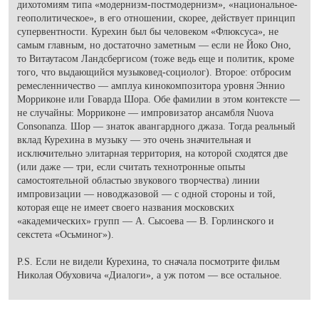
дихотомиям типа «модернизм-постмодернизм», «национальное-
геополитическое», в его отношении, скорее, действует принцип
супервентности. Курехин был бы человеком «Флюксуса», не
самым главным, но достаточно заметным — если не Йоко Оно,
то Витаутасом Ландсбергисом (тоже ведь еще и политик, кроме
того, что выдающийся музыковед-социолог). Второе: отбросим
ремесленничество — амплуа кинокомпозитора уровня Эннио
Морриконе или Говарда Шора. Обе фамилии в этом контексте —
не случайны: Морриконе — импровизатор ансамбля Nuova
Consonanza. Шор — знаток авангардного джаза. Тогда реальный
вклад Курехина в музыку — это очень значительная и
исключительно элитарная территория, на которой сходятся две
(или даже — три, если считать технотронные опыты
самостоятельной областью звукового творчества) линии
импровизации — новоджазовой — с одной стороны и той,
которая еще не имеет своего названия московских
«академических» групп — А. Сысоева — В. Горлинского и
секстета «Осьминог»).
P.S. Если не видели Курехина, то сначала посмотрите фильм
Николая Обуховича «Диалоги», а уж потом — все остальное.