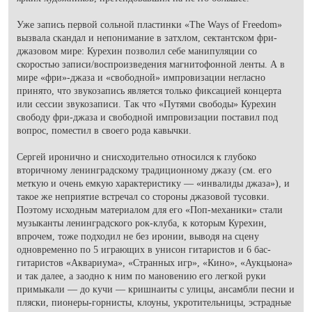
Уже запись первой сольной пластинки «The Ways of Freedom»
вызвала скандал и непонимание в затхлом, сектантском фри-
джазовом мире: Курехин позволил себе манипуляции со
скоростью записи/воспроизведения магнитофонной ленты. А в
мире «фри»-джаза и «свободной» импровизации негласно
принято, что звукозапись является только фиксацией концерта
или сессии звукозаписи. Так что «Путями свободы» Курехин
свободу фри-джаза и свободной импровизации поставил под
вопрос, поместил в своего рода кавычки.
Сергей иронично и снисходительно относился к глубоко
вторичному ленинградскому традиционному джазу (см. его
меткую и очень емкую характеристику — «инвалиды джаза»), и
такое же неприятие встречал со стороны джазовой тусовки.
Поэтому исходным материалом для его «Поп-механики» стали
музыканты ленинградского рок-клуба, к которым Курехин,
впрочем, тоже подходил не без иронии, выводя на сцену
одновременно по 5 играющих в унисон гитаристов и 6 бас-
гитаристов «Аквариума», «Странных игр», «Кино», «Аукцыона»
и так далее, а заодно к ним по мановению его легкой руки
примыкали — до кучи — кришнаиты с улицы, ансамбли песни и
пляски, пионеры-горнисты, клоуны, укротительницы, эстрадные