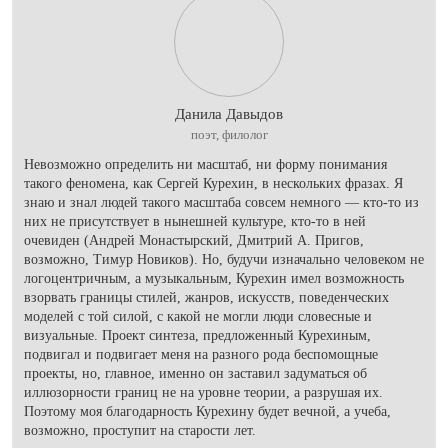
Данила Давыдов
поэт, филолог
Невозможно определить ни масштаб, ни форму понимания
такого феномена, как Сергей Курехин, в нескольких фразах. Я
знаю и знал людей такого масштаба совсем немного — кто-то из
них не присутствует в нынешней культуре, кто-то в ней
очевиден (Андрей Монастырский, Дмитрий А. Пригов,
возможно, Тимур Новиков). Но, будучи изначально человеком не
логоцентричным, а музыкальным, Курехин имел возможность
взорвать границы стилей, жанров, искусств, поведенческих
моделей с той силой, с какой не могли люди словесные и
визуальные. Проект синтеза, предложенный Курехиным,
подвигал и подвигает меня на разного рода беспомощные
проекты, но, главное, именно он заставил задуматься об
иллюзорности границ не на уровне теории, а разрушая их.
Поэтому моя благодарность Курехину будет вечной, а учеба,
возможно, проступит на старости лет.