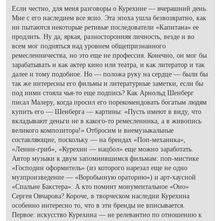
Если честно, для меня разговоры о Курехине — вчерашний день.
Мне с его наследием все ясно. Эта эпоха ушла безвозвратно, как
ни пытаются некоторые ретивые последователи «Капитана» ее
продлить. Ну да, яркая, разносторонняя личность, везде и во
всем мог подняться над уровнем общепризнанного
ремесленничества, но это еще не профессия. Конечно, он мог бы
зарабатывать и как актер кино или театра, и как литератор и так
далее и тому подобное. Но — положа руку на сердце — были бы
так же интересны его фильмы и литературные заметки, если бы
под ними стояла чья-то еще подпись? Как Арнольд Шенберг
писал Малеру, когда просил его порекомендовать богатым людям
купить его — Шенберга — картины: «Пусть имеют в виду, что
вкладывают деньги не в какого-то ремесленника, а в живопись
великого композитора!» Отбросим и внемузыкальные
составляющие, поскольку — на брендах «Поп-механика»,
«Ленин-гриб», «Курехин — нацбол» еще можно заработать.
Автор музыки к двум запомнившимся фильмам: поп-мистике
«Господин оформитель» (из которого нарезал еще не одно
музпроизведение — «Воробьиную ораторию») и арт-хаусной
«Спальне Бакстера». А кто помнит монументальное «Оно»
Сергея Овчарова? Короче, в творческом наследии Курехина
особенно интересно то, что в эти бренды не вписывается.
Первое: искусство Курехина — не релевантно по отношению к