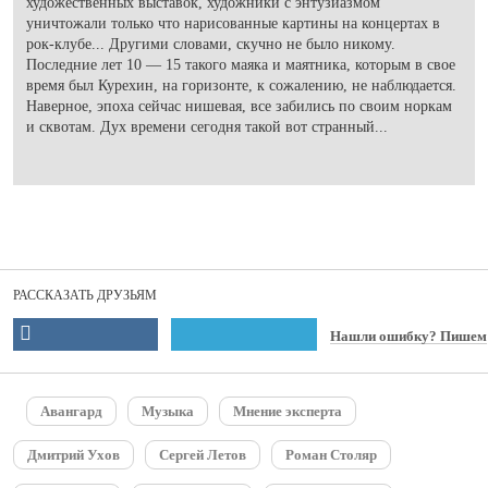
художественных выставок, художники с энтузиазмом
уничтожали только что нарисованные картины на концертах в
рок-клубе... Другими словами, скучно не было никому.
Последние лет 10 — 15 такого маяка и маятника, которым в свое
время был Курехин, на горизонте, к сожалению, не наблюдается.
Наверное, эпоха сейчас нишевая, все забились по своим норкам
и сквотам. Дух времени сегодня такой вот странный...
РАССКАЗАТЬ ДРУЗЬЯМ
Нашли ошибку? Пишем
Авангард
Музыка
Мнение эксперта
Дмитрий Ухов
Сергей Летов
Роман Столяр