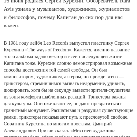
16 июня родился Сергей Курехин. Обозреватель Rara
Avis узнала у музыкантов, художников, журналистов
и философов, почему Капитан до сих пор для нас
важен.
В 1981 году лейбл Leo Records выпустил пластинку Сергея
Курехина «The ways of freedom». Кажется, именно название
этого альбома задало вектор и всей последующей жизни
Капитана тоже. Курехин словно демонстрировал возможные
способы достижения той самой свободы. Он был
композитором, художником, актером, но прежде всего —
трикстером, стремившимся вызвать недоумение, удивить,
шокировать, хотя бы на секунду вывести зрителя-слушателя
из зоны комфорта шаблонных реакций. Трикстеры важны
для культуры. Они оживляют ее, не дают превратиться в
гранитный монумент. Расшатывая и разрушая существующие
рамки, трикстеры показывают путь к пресловутой свободе.
Соратник Курехина по многим проектам, Дмитрий
Александрович Пригов сказал: «Миссией художника