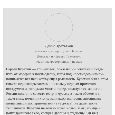
Денис Третьяков
музыкант, лидер групп «Церковь
Детства» и «Братья Тузловы»,
участник кроторианской церкви
Сергей Курехин — это человек, показавший советским людям
путь от модерна к постмодерну, когда под «постмодернизмом»
понимается вся наличествующая реальность. Курехин был в этом
смысле первооткрывателем, поскольку первым применил
инструменты, которыми многие теперь пользуются: до него в
России никто не сочетал театр и музыку в таком объеме и в
таком виде, почти никто не занимался импровизационными
атональными экспериментами (вне джаза), не делал такие
хеппенинги. Курехин не только искал новый язык, но еще и
популяризировал его, собирая дворцы и стадионы. Он был