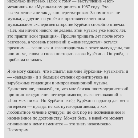
несколько интервью. Плюс к тому — выступление «Поп-
механики» на «Музыкальном ринге» в 1987 году. Это
выступление я не так давно пересматривал. Запомнилась не
музыка, а другое: на упрёки в противоестественном
музыкальном экспериментаторстве Курёхин спокойно отвечал:
«Нет, мы ничего нового не делаем, этой музыке уже много лет,
это практически традиция». Прошло тридцать лет после этого
разговора, а уровень претензий к «авангардистам» остался
прежним — равно как и «авангардисты» в ответ вынуждены, так
или иначе, снова и снова повторять слова Курёхина. Он ушёл, а
проблема осталась.
Я не могу сказать, что испытал влияние Курёхина- музыканта; я
— «западник» и в большей степени ориентируюсь на
зарубежные тенденции в импровизационной музыке.
Единственное, пожалуй, то, что мне близок постмодернистский
принцип «соединения несоединимого», главенствовавший в
«Поп-механике». Но Курёхин-актёр, Курёхин-нарратор для меня
интересен — правда, не как путеводная звезда, а как
любопытное явление культуры, до сих пор не исследованное и
неоценённое по достоинству. Может быть, в какой-то момент
отношение к нему изменится — это знать невозможно.
Посмотрим.