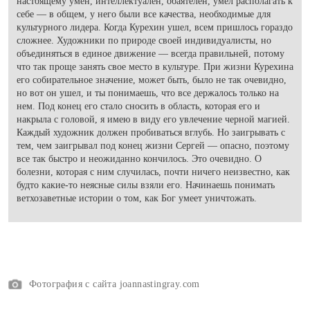
настоящему умен, интеллектуален, обаятелен, умел располагать к
себе — в общем, у него были все качества, необходимые для
культурного лидера. Когда Курехин ушел, всем пришлось гораздо
сложнее. Художники по природе своей индивидуалисты, но
объединяться в единое движение — всегда правильней, потому
что так проще занять свое место в культуре. При жизни Курехина
его собирательное значение, может быть, было не так очевидно,
но вот он ушел, и ты понимаешь, что все держалось только на
нем. Под конец его стало сносить в область, которая его и
накрыла с головой, я имею в виду его увлечение черной магией.
Каждый художник должен пробиваться вглубь. Но заигрывать с
тем, чем заигрывал под конец жизни Сергей — опасно, поэтому
все так быстро и неожиданно кончилось. Это очевидно. О
болезни, которая с ним случилась, почти ничего неизвестно, как
будто какие-то неясные силы взяли его. Начинаешь понимать
ветхозаветные истории о том, как Бог умеет уничтожать.
Фотография с сайта joannastingray.com