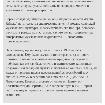
певцы, балерины, художники-нонконформисты, а также кони,
ослы, козлы, куры, удавы, обезьяны из зоопарка, модели в
купальниках с конкурса красоты...
Сергей создал удивительный микс (наподобие миксов Джона
Кейджа) из множества сценических явлений поздне-советской
музыкальной культуры, и рассматривать его поп-арт, оставаясь
целиком в рамках поп-эстетики, как это делают современные
либеральные музыкальные журналисты, — абсолютно
провальное дело.
Переменами, произошедшим в стране в 1991 он был
разочарован. Ему было скучно и неинтересно, да и просто
противно заниматься развлечением праздной буржуазной
публики, так же как было скучно и неинтересно заниматься
подражанием западной музыке с любыми ее жанрами в 80-х, не
желал он встраиваться в нарождающийся российский шоу-
бизнес. Поэтому в середине 90-х вместе с А. Дугиным, Э.
Лимоновым, Егором Летовым он основал Национал-
Большевистскую Партию (ныне запрещенную в РФ
—
прим.
ред.
), ставшую первым в стране опытом художественного
активизма.