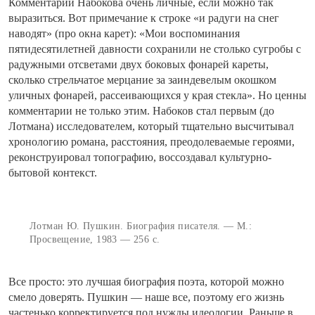
Комментарии Набокова очень личные, если можно так
выразиться. Вот примечание к строке «и радуги на снег
наводят» (про окна карет): «Мои воспоминания
пятидесятилетней давности сохранили не столько сугробы с
радужными отсветами двух боковых фонарей кареты,
сколько стрельчатое мерцание за заиндевелым окошком
уличных фонарей, рассеивающихся у края стекла». Но ценны
комментарии не только этим. Набоков стал первым (до
Лотмана) исследователем, который тщательно высчитывал
хронологию романа, расстояния, преодолеваемые героями,
реконструировал топографию, воссоздавал культурно-
бытовой контекст.
Лотман Ю. Пушкин. Биография писателя. — М.:
Просвещение, 1983 — 256 с.
Все просто: это лучшая биография поэта, которой можно
смело доверять. Пушкин — наше все, поэтому его жизнь
частенько корректируется под нужды идеологии. Раньше в