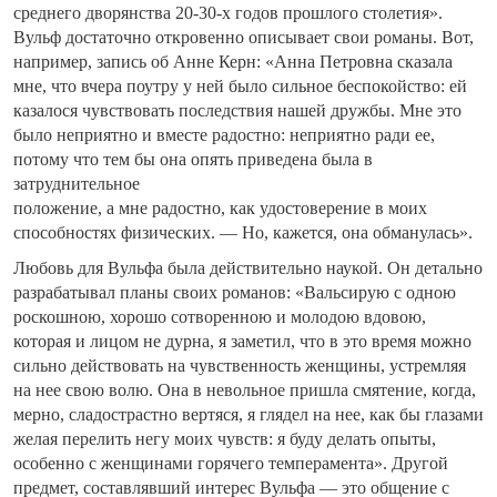
среднего дворянства 20-30-х годов прошлого столетия».
Вульф достаточно откровенно описывает свои романы. Вот,
например, запись об Анне Керн: «Анна Петровна сказала
мне, что вчера поутру у ней было сильное беспокойство: ей
казалося чувствовать последствия нашей дружбы. Мне это
было неприятно и вместе радостно: неприятно ради ее,
потому что тем бы она опять приведена была в
затруднительное
положение, а мне радостно, как удостоверение в моих
способностях физических. — Но, кажется, она обманулась».
Любовь для Вульфа была действительно наукой. Он детально
разрабатывал планы своих романов: «Вальсирую с одною
роскошною, хорошо сотворенною и молодою вдовою,
которая и лицом не дурна, я заметил, что в это время можно
сильно действовать на чувственность женщины, устремляя
на нее свою волю. Она в невольное пришла смятение, когда,
мерно, сладострастно вертяся, я глядел на нее, как бы глазами
желая перелить негу моих чувств: я буду делать опыты,
особенно с женщинами горячего темперамента». Другой
предмет, составлявший интерес Вульфа — это общение с