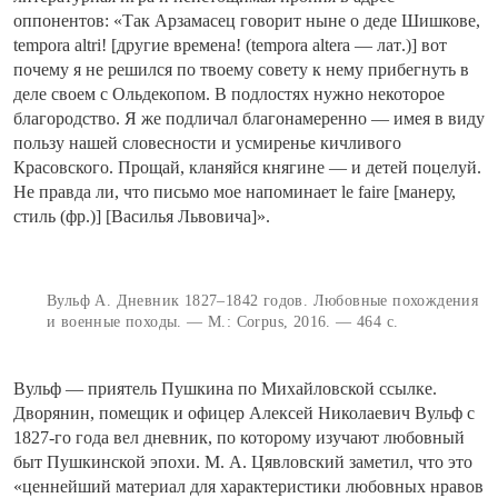
оппонентов: «Так Арзамасец говорит ныне о деде Шишкове,
tempora altri! [другие времена! (tempora altera —
лат
.)] вот
почему я не решился по твоему совету к нему прибегнуть в
деле своем с Ольдекопом. В подлостях нужно некоторое
благородство. Я же подличал благонамеренно — имея в виду
пользу нашей словесности и усмиренье кичливого
Красовского. Прощай, кланяйся княгине — и детей поцелуй.
Не правда ли, что письмо мое напоминает le faire [манеру,
стиль (
фр.
)] [Василья Львовича]».
Вульф А. Дневник 1827–1842 годов. Любовные похождения
и военные походы. — М.: Corpus, 2016. — 464 с.
Вульф — приятель Пушкина по Михайловской ссылке.
Дворянин, помещик и офицер Алексей Николаевич Вульф с
1827-го года вел дневник, по которому изучают любовный
быт Пушкинской эпохи. М. А. Цявловский заметил, что это
«ценнейший материал для характеристики любовных нравов