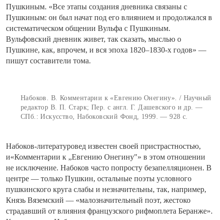
Пушкиным. «Все этапы создания дневника связаны с
Пушкиным: он был начат под его влиянием и продолжался в
систематическом общении Вульфа с Пушкиным.
Вульфовский дневник живет, так сказать, мыслью о
Пушкине, как, впрочем, и вся эпоха 1820–1830-х годов» —
пишут составители тома.
Набоков. В. Комментарии к «Евгению Онегину». / Научный
редактор В. П. Старк; Пер. с англ. Г. Дашевского и др. —
СПб.: Искусство, Набоковский Фонд, 1999. — 928 с.
Набоков-литературовед известен своей пристрастностью,
и«Комментарии к „Евгению Онегину"» в этом отношении
не исключение. Набоков часто попросту безапелляционен. В
центре — только Пушкин, остальные поэты условного
пушкинского круга слабы и незначительны, так, например,
Князь Вяземский — «малозначительный поэт, жестоко
страдавший от влияния французского рифмоплета Беранже».