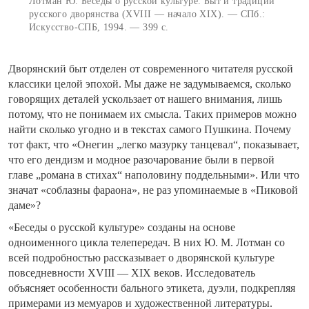
Лотман Ю. Беседы о русской культуре. Быт и традиции
русского дворянства (XVIII — начало XIX). — СПб.:
Искусство-СПБ, 1994. — 399 с.
Дворянский быт отделен от современного читателя русской
классики целой эпохой. Мы даже не задумываемся, сколько
говорящих деталей ускользает от нашего внимания, лишь
потому, что не понимаем их смысла. Таких примеров можно
найти сколько угодно и в текстах самого Пушкина. Почему
тот факт, что «Онегин „легко мазурку танцевал“, показывает,
что его дендизм и модное разочарование были в первой
главе „романа в стихах“ наполовину поддельными». Или что
значат «соблазны фараона», не раз упоминаемые в «Пиковой
даме»?
«Беседы о русской культуре» созданы на основе
одноименного цикла телепередач. В них Ю. М. Лотман со
всей подробностью рассказывает о дворянской культуре
повседневности XVIII — XIX веков. Исследователь
объясняет особенности бального этикета, дуэли, подкрепляя
примерами из мемуаров и художественной литературы.