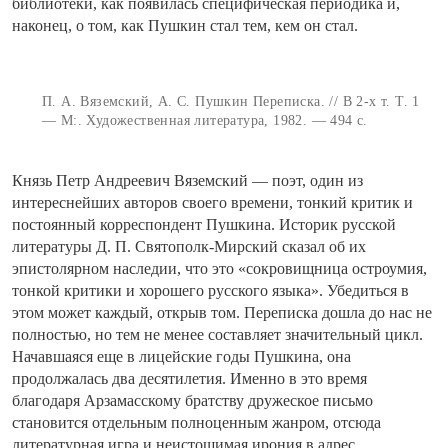
библиотеки, как появилась специфическая периодика и,
наконец, о том, как Пушкин стал тем, кем он стал.
П. А. Вяземский, А. С. Пушкин Переписка. // В 2-х т. Т. 1
— М:. Художественная литература, 1982. — 494 с.
Князь Петр Андреевич Вяземский — поэт, один из
интереснейших авторов своего времени, тонкий критик и
постоянный корреспондент Пушкина. Историк русской
литературы Д. П. Святополк-Мирский сказал об их
эпистолярном наследии, что это «сокровищница остроумия,
тонкой критики и хорошего русского языка». Убедиться в
этом может каждый, открыв том. Переписка дошла до нас не
полностью, но тем не менее составляет значительный цикл.
Начавшаяся еще в лицейские годы Пушкина, она
продолжалась два десятилетия. Именно в это время
благодаря Арзамасскому братству дружеское письмо
становится отдельным полноценным жанром, отсюда
литературная игра и неистощимая ирония в адрес