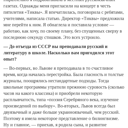
газетах. Однажды меня пригласили на концерт в честь
пятилетия «Тиквы». Я впечатлилась, поговорила с ребятами,
учителями, написала статью. Директор «Тиквы» предложила
мне перейти к ним. Я обнаглела и поставила условие —
работаю, как хочу, по своему плану, без спущенных сверху в
последнюю секунду стишков. Это всех устроило.
— До отъезда из СССР вы преподавали русский и
литературу в школе. Насколько вам пригодился этот
опыт?
— Во-первых, во Львове я преподавала в то счастливое
время, когда началась перестройка. Была гласность и толстые
журналы, поощрялись нестандартные подходы. Тогда
школьные программы утратили прежнюю суровость (сколько
часов на какого классика) и приобрели некоторую
расплывчатость, типа «поэзия Серебряного века, изучение
произведений по выбору». Во-вторых, Львов всегда был
двуязычный и даже больше украиноязычный, чем русский.
Поэтому я имела некоторое представление о билингвизме.
Ну и главное, — приехав, я родила сына, и развитие