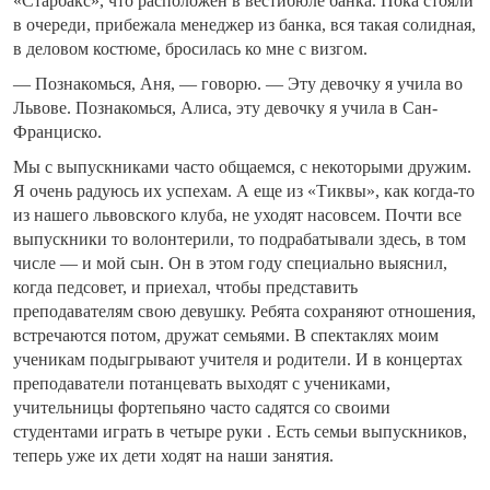
«Старбакс», что расположен в вестибюле банка. Пока стояли
в очереди, прибежала менеджер из банка, вся такая солидная,
в деловом костюме, бросилась ко мне с визгом.
— Познакомься, Аня, — говорю. — Эту девочку я учила во
Львове. Познакомься, Алиса, эту девочку я учила в Сан-
Франциско.
Мы с выпускниками часто общаемся, с некоторыми дружим.
Я очень радуюсь их успехам. А еще из «Тиквы», как когда-то
из нашего львовского клуба, не уходят насовсем. Почти все
выпускники то волонтерили, то подрабатывали здесь, в том
числе — и мой сын. Он в этом году специально выяснил,
когда педсовет, и приехал, чтобы представить
преподавателям свою девушку. Ребята сохраняют отношения,
встречаются потом, дружат семьями. В спектаклях моим
ученикам подыгрывают учителя и родители. И в концертах
преподаватели потанцевать выходят с учениками,
учительницы фортепьяно часто садятся со своими
студентами играть в четыре руки . Есть семьи выпускников,
теперь уже их дети ходят на наши занятия.