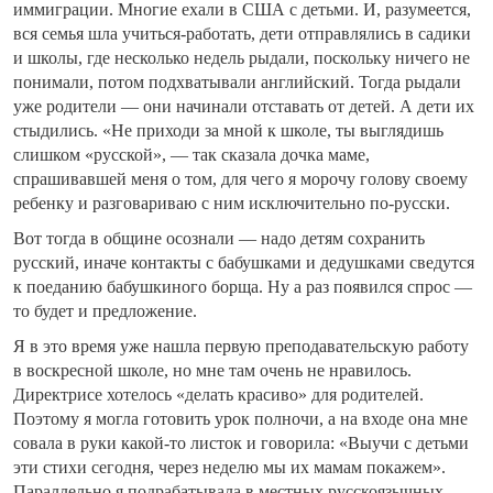
иммиграции. Многие ехали в США с детьми. И, разумеется,
вся семья шла учиться-работать, дети отправлялись в садики
и школы, где несколько недель рыдали, поскольку ничего не
понимали, потом подхватывали английский. Тогда рыдали
уже родители — они начинали отставать от детей. А дети их
стыдились. «Не приходи за мной к школе, ты выглядишь
слишком «русской», — так сказала дочка маме,
спрашивавшей меня о том, для чего я морочу голову своему
ребенку и разговариваю с ним исключительно по-русски.
Вот тогда в общине осознали — надо детям сохранить
русский, иначе контакты с бабушками и дедушками сведутся
к поеданию бабушкиного борща. Ну а раз появился спрос —
то будет и предложение.
Я в это время уже нашла первую преподавательскую работу
в воскресной школе, но мне там очень не нравилось.
Директрисе хотелось «делать красиво» для родителей.
Поэтому я могла готовить урок полночи, а на входе она мне
совала в руки какой-то листок и говорила: «Выучи с детьми
эти стихи сегодня, через неделю мы их мамам покажем».
Параллельно я подрабатывала в местных русскоязычных