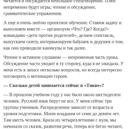
читается и обсуждается небольшое стихотворение. Плюс
непременно будут игры, чтение и обсуждение,
грамматические упражнения.
А еще я очень люблю проектное обучение. Ставим задачу и
выполняем вместе — организуем «Что? Где? Когда?»
командами «дети против родителей», делаем спектакль,
выпускаем газету, интервьюируем бабушек и дедушек о том,
как они проводили каникулы и так далее.
Чтение и активное слушание — непременная часть урока.
Обсуждение часто уводит в ту сторону, куда я не ожидала. У
меня есть в запасе несколько вопросов, но всегда интересно
поговорить о мотивации героев.
— Сколько детей занимается сейчас в «Тикве»?
— В прошлом учебном году у нас было около шестидесяти
человек. Русский язык берут не все. У меня сейчас три
группы учеников. Распределение зависит от возраста и
уровня подготовки. Моим младшим от семи до девяти лет.
Там шесть человек. Брала их четырехлетними с нуля, мы
начинали со сказок, развития речи, теперь все бегло читают,