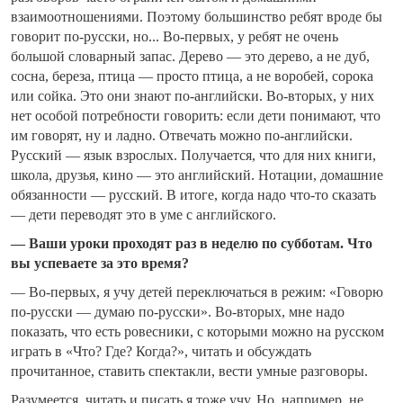
взаимоотношениями. Поэтому большинство ребят вроде бы
говорит по-русски, но... Во-первых, у ребят не очень
большой словарный запас. Дерево — это дерево, а не дуб,
сосна, береза, птица — просто птица, а не воробей, сорока
или сойка. Это они знают по-английски. Во-вторых, у них
нет особой потребности говорить: если дети понимают, что
им говорят, ну и ладно. Отвечать можно по-английски.
Русский — язык взрослых. Получается, что для них книги,
школа, друзья, кино — это английский. Нотации, домашние
обязанности — русский. В итоге, когда надо что-то сказать
— дети переводят это в уме с английского.
— Ваши уроки проходят раз в неделю по субботам. Что
вы успеваете за это время?
— Во-первых, я учу детей переключаться в режим: «Говорю
по-русски — думаю по-русски». Во-вторых, мне надо
показать, что есть ровесники, с которыми можно на русском
играть в «Что? Где? Когда?», читать и обсуждать
прочитанное, ставить спектакли, вести умные разговоры.
Разумеется, читать и писать я тоже учу. Но, например, не