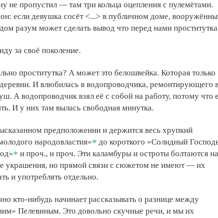
у не пропустил — там три кольца оцепления с пулемётами.
он: если девушка сосёт <...> в публичном доме, вооружённ
ом разум может сделать вывод что перед нами проститутка
иду за своё поколение.
ьно проститутка? А может это белошвейка. Которая только
 деревни. И влюбилась в водопроводчика, ремонтирующего 
ш. А водопроводчик взял её с собой на работу, потому что 
ть. И у них там вылась свободная минутка.
высказанном предположении и держится весь хрупкий
молодого народовластия»
до короткого «Солидный Господ
под»
и проч., и проч. Эти каламбуры и остроты болтаются н
ые украшения, но прямой связи с сюжетом не имеют — их
ь и употреблять отдельно.
чно кто-нибудь начинает рассказывать о разнице между
ним» Пелевиным. Это довольно скучные речи, и мы их