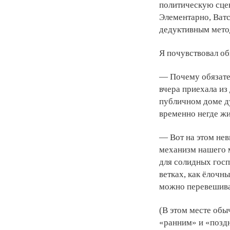
политическую сцен
Элементарно, Ватс
дедуктивным метод
Я почувствовал об
— Почему обязател
вчера приехала из
публичном доме ду
временно негде жи
— Вот на этом не
механизм нашего 
для солидных гос
ветках, как ёлочн
можно перевешиват
(В этом месте обы
«ранним» и «позд