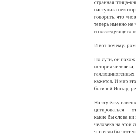
странная птица-кни
наступила некотор
говорить, что «но
теперь именно не 
и последующего п
И вот почему: ром
По сути, он похож
история человека,
галлюциногенных о
кажется. И мир эт
богиней Иштар, ре
На эту ёлку навеш
цитироваться — от
какие бы слова ни
человека на этой 
что если бы этот ч