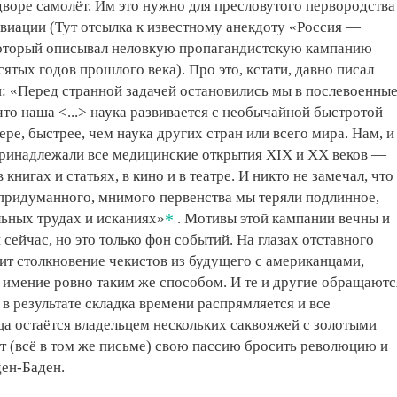
 дворе самолёт. Им это нужно для пресловутого первородства
авиации (Тут отсылка к известному анекдоту «Россия —
который описывал неловкую пропагандистскую кампанию
ятых годов прошлого века). Про это, кстати, давно писал
: «Перед странной задачей остановились мы в послевоенны
что наша <...> наука развивается с необычайной быстротой
ере, быстрее, чем наука других стран или всего мира. Нам, и
принадлежали все медицинские открытия XIX и XX веков —
 книгах и статьях, в кино и в театре. И никто не замечал, что
придуманного, мнимого первенства мы теряли подлинное,
льных трудах и исканиях»
. Мотивы этой кампании вечны и
 сейчас, но это только фон событий. На глазах отставного
т столкновение чекистов из будущего с американцами,
 имение ровно таким же способом. И те и другие обращаютс
 в результате складка времени распрямляется и все
а остаётся владельцем нескольких саквояжей с золотыми
т (всё в том же письме) свою пассию бросить революцию и
ден-Баден.