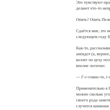
Это чувствуют пра
делают что-то неп
Опять? Опять Пеле
Сдаётся мне, это н
следующем году б
Как-то, рассказыв
анекдот (а, вернее
коллег по цеху по
вполне логично:
— Г-г-говно-то, г-
Применительно к П
можно сколько уго
своего рода замет
случится книжная 