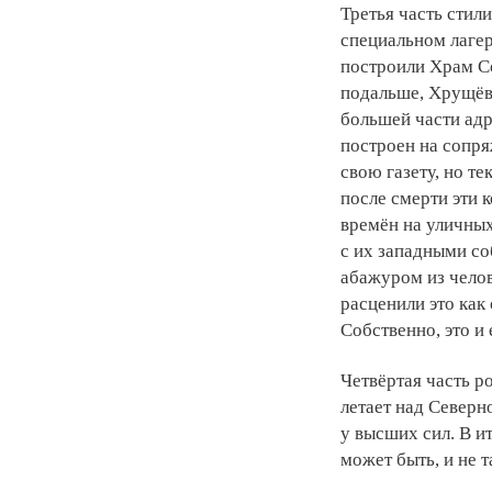
Третья часть стил
специальном лагер
построили Храм Со
подальше, Хрущёв 
большей части адр
построен на сопр
свою газету, но т
после смерти эти 
времён на уличных
с их западными со
абажуром из чело
расценили это как 
Собственно, это и
Четвёртая часть р
летает над Северн
у высших сил. В ит
может быть, и не т