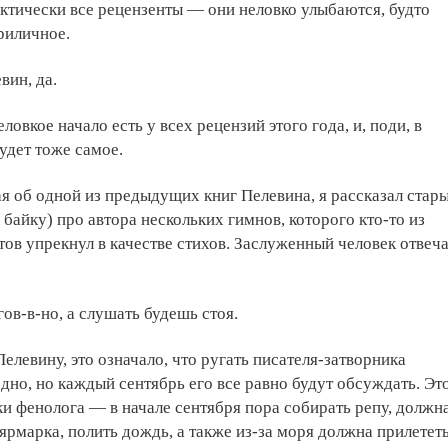
ктически все рецензенты — они неловко улыбаются, будто
риличное.
вин, да.
еловкое начало есть у всех рецензий этого года, и, поди, в
удет тоже самое.
ая об одной из предыдущих книг Пелевина, я рассказал стар
, байку) про автора нескольких гимнов, которого кто-то из
этов упрекнул в качестве стихов. Заслуженный человек отвеч
гов-в-но, а слушать будешь стоя.
елевину, это означало, что ругать писателя-затворника
дно, но каждый сентябрь его все равно будут обсуждать. Эт
ки фенолога — в начале сентября пора собирать репу, должн
ярмарка, полить дождь, а также из-за моря должна прилетет