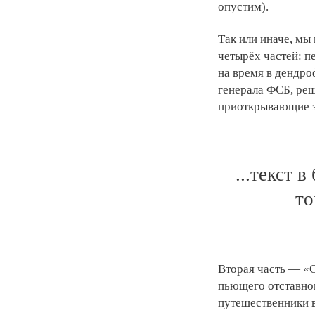
опустим).
Так или иначе, мы
четырёх частей: 
на время в дендро
генерала ФСБ, реш
приоткрывающие за
...текст 
то
Вторая часть — «
пьющего отставног
путешественники в