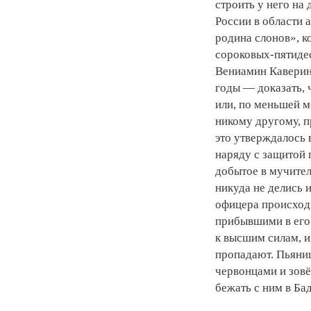
строить у него на
России в области 
родина слонов», 
сороковых-пятидес
Вениамин Каверин
годы — доказать, 
или, по меньшей м
никому другому, 
это утверждалось в
наряду с защитой 
добытое в мучите
никуда не делись и
офицера происходи
прибывшими в его
к высшим силам, и
пропадают. Пьяниц
червонцами и зовё
бежать с ним в Ба