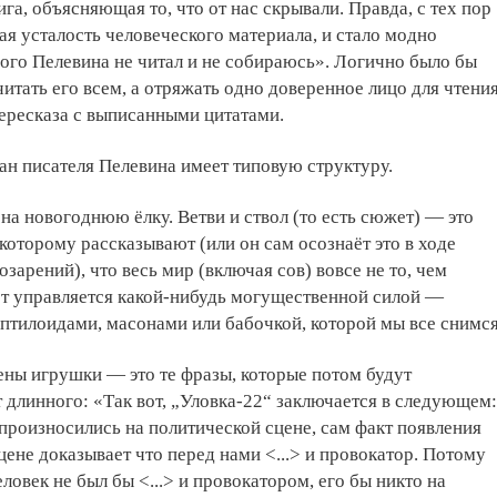
га, объясняющая то, что от нас скрывали. Правда, с тех пор
ая усталость человеческого материала, и стало модно
вого Пелевина не читал и не собираюсь». Логично было бы
читать его всем, а отряжать одно доверенное лицо для чтени
ересказа с выписанными цитатами.
ан писателя Пелевина имеет типовую структуру.
 на новогоднюю ёлку. Ветви и ствол (то есть сюжет) — это
 которому рассказывают (или он сам осознаёт это в ходе
зарений), что весь мир (включая сов) вовсе не то, чем
от управляется какой-нибудь могущественной силой —
птилоидами, масонами или бабочкой, которой мы все снимся
ены игрушки — это те фразы, которые потом будут
 длинного: «Так вот, „Уловка-22“ заключается в следующем:
 произносились на политической сцене, сам факт появления
сцене доказывает что перед нами <...> и провокатор. Потому
еловек не был бы <...> и провокатором, его бы никто на