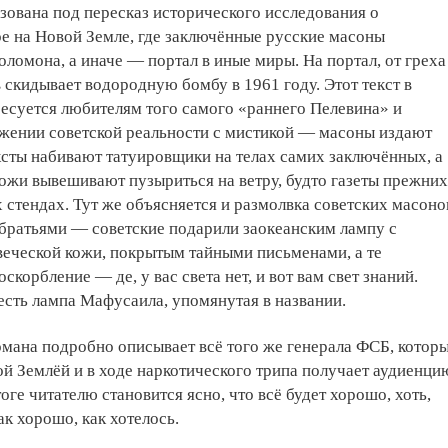
изована под пересказ исторического исследования о
е на Новой Земле, где заключённые русские масоны
ломона, а иначе — портал в иные миры. На портал, от греха
скидывает водородную бомбу в 1961 году. Этот текст в
есуется любителям того самого «раннего Пелевина» и
яжении советской реальности с мистикой — масоны издают
ексты набивают татуировщики на телах самих заключённых, а
кожи вывешивают пузыриться на ветру, будто газеты прежних
 стендах. Тут же объясняется и размолвка советских масоно
братьями — советские подарили заокеанским лампу с
веческой кожи, покрытым тайными письменами, а те
оскорбление — де, у вас света нет, и вот вам свет знаний.
 есть лампа Мафусаила, упомянутая в названии.
омана подробно описывает всё того же генерала ФСБ, котор
ой Землёй и в ходе наркотического трипа получает аудиенци
оге читателю становится ясно, что всё будет хорошо, хоть,
ак хорошо, как хотелось.