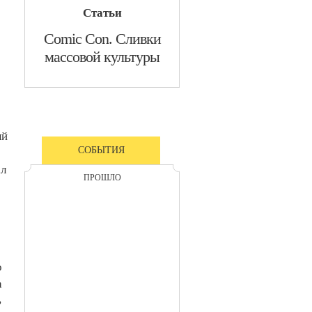
Статьи
Comic Con. Сливки
массовой культуры
ый
СОБЫТИЯ
ал
ПРОШЛО
о
а
ь