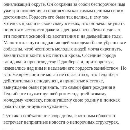
близлежащей округе. Он сохранял за собой беспорочное имя
уже три поколения и гордился им как самым ценным своим
достоянием. Гордость его была так велика, и ему так
хотелось продлить свою славу в веках, что он начал внушать
понятия о честности даже младенцам в колыбели и сделал
эти понятия основой их воспитания и на дальнейшие годы.
Мало того: с пути подрастающей молодежи были убраны все
соблазны, чтоб честность молодых людей могла окрепнуть,
закалиться и войти в их плоть и кровь. Соседние города
завидовали превосходству Гедлиберга и, притворствуя,
издевались над ним и называли его гордость зазнайством. Но
в то же время они не могли не согласиться, что Гедлиберг
действительно неподкупен, а припёртые к стенке,
вынуждены были признать, что самый факт рождения в
Гедлиберге служит лучшей рекомендацией всякому
молодому человеку, покинувшему свою родину в поисках
работы где-нибудь на чужбине».
Тут как раз объяснение злорадства, с которым общество
встречает неприятные новости о непорочных структурах.