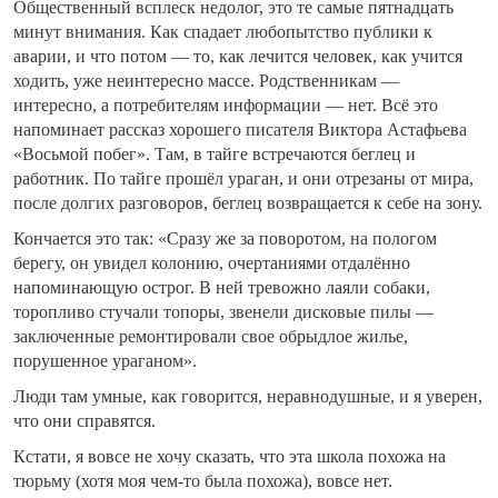
Общественный всплеск недолог, это те самые пятнадцать
минут внимания. Как спадает любопытство публики к
аварии, и что потом — то, как лечится человек, как учится
ходить, уже неинтересно массе. Родственникам —
интересно, а потребителям информации — нет. Всё это
напоминает рассказ хорошего писателя Виктора Астафьева
«Восьмой побег». Там, в тайге встречаются беглец и
работник. По тайге прошёл ураган, и они отрезаны от мира,
после долгих разговоров, беглец возвращается к себе на зону.
Кончается это так: «Сразу же за поворотом, на пологом
берегу, он увидел колонию, очертаниями отдалённо
напоминающую острог. В ней тревожно лаяли собаки,
торопливо стучали топоры, звенели дисковые пилы —
заключенные ремонтировали свое обрыдлое жилье,
порушенное ураганом».
Люди там умные, как говорится, неравнодушные, и я уверен,
что они справятся.
Кстати, я вовсе не хочу сказать, что эта школа похожа на
тюрьму (хотя моя чем-то была похожа), вовсе нет.