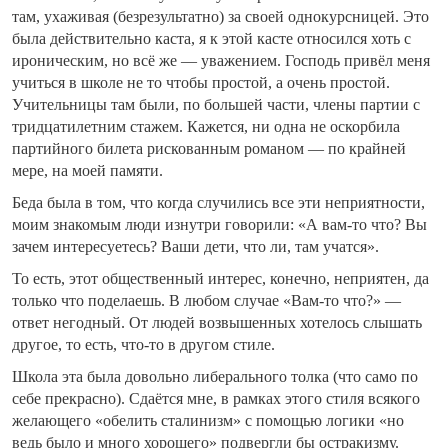
там, ухаживая (безрезультатно) за своей однокурсницей. Это
была действительно каста, я к этой касте относился хоть с
ироническим, но всё же — уважением. Господь привёл меня
учиться в школе не то чтобы простой, а очень простой.
Учительницы там были, по большей части, члены партии с
тридцатилетним стажем. Кажется, ни одна не оскорбила
партийного билета рискованным романом — по крайней
мере, на моей памяти.
Беда была в том, что когда случились все эти неприятности,
моим знакомым люди изнутри говорили: «А вам-то что? Вы
зачем интересуетесь? Ваши дети, что ли, там учатся».
То есть, этот общественный интерес, конечно, неприятен, да
только что поделаешь. В любом случае «Вам-то что?» —
ответ негодный. От людей возвышенных хотелось слышать
другое, то есть, что-то в другом стиле.
Школа эта была довольно либерального толка (что само по
себе прекрасно). Сдаётся мне, в рамках этого стиля всякого
желающего «обелить сталинизм» с помощью логики «но
ведь было и много хорошего» подвергли бы остракизму.