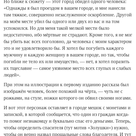
Но ближе к сюжету — этот город обидел одного человека:
«Однажды я был проездом в вашем городе, и мне нанесли
там тяжкое, совершенно незаслуженное оскорбление. Другой
на моём месте убил бы одного или двух из вас и на том
успокоился. Но для меня такой мелкой мести было
недостаточно, ибо мёртвые не страдают. Кроме того, я не мог
бы убить вас всех поголовно, да человека с моим характером
это и не удовлетворило бы. Я хотел бы погубить каждого
мужчину и каждую женщину в вашем городе, но так, чтобы
погибли не тело их или имущество, — нет, я хотел поразить
их тщеславие — самое уязвимое место всех глупых и слабых
людей».
При этом на иллюстрации к первому изданию рассказа был
изображён человек, более похожий на чёрта, — чуть не с
рожками, на стуле, ножки которого он обвил своими ногами.
И вот этот персонаж оставляет в городе мешок с монетами и
запиской, в которой сообщается, что один из граждан когда-
то помог незнакомцу и буквально спас его деньгами. Теперь,
чтобы определить спасителя (тут мотив «Золушки») нужно,
чтобы он верно назвал прощальные слова благодетеля. И тут