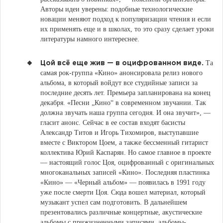
Авторы идеи уверены: подобные технологические
новации меняют подход к популяризации чтения и если
их применять еще и в школах, то это сразу сделает уроки
литературы намного интереснее.
Та
Цой всё еще жив — в оцифрованном виде.
самая рок-группа «Кино» анонсировала релиз нового
альбома, в который войдут все студийные записи за
последние десять лет. Премьера запланирована на конец
декабря. «Песни „Кино“ в современном звучании. Так
должна звучать наша группа сегодня. И она звучит», —
гласит анонс. Сейчас в ее состав входят басисты
Александр Титов и Игорь Тихомиров, выступавшие
вместе с Виктором Цоем, а также бессменный гитарист
коллектива Юрий Каспарян. Но самое главное в проекте
— настоящий голос Цоя, оцифрованный с оригинальных
многоканальных записей «Кино». Последняя пластинка
«Кино» — «Черный альбом» — появилась в 1991 году
уже после смерти Цоя. Сюда вошел материал, который
музыкант успел сам подготовить. В дальнейшем
презентовались различные концертные, акустические
альбомы с прижизненными записями, альбомы-