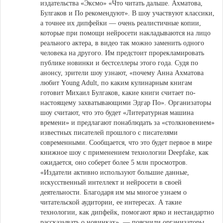
издательства «Эксмо» «Что читать дальше. Ахматова,
Булгаков и По рекомендуют». В шоу участвуют классики,
а точнее их дипфейки — очень реалистичные копии,
которые при помощи нейросети накладываются на лицо
реального актера, в видео так можно заменить одного
человека на другого. Им предстоит прорекламировать
публике новинки и бестселлеры этого года. Судя по
анонсу, зрители шоу узнают, «почему Анна Ахматова
любит Young Adult, по каким кулинарным книгам
готовит Михаил Булгаков, какие книги считает по-
настоящему захватывающими Эдгар По». Организаторы
шоу считают, что это будет «Литературная машина
времени» и предлагают понаблюдать за «столкновением»
известных писателей прошлого с писателями
современными. Сообщается, что это будет первое в мире
книжное шоу с применением технологии Deepfake, как
ожидается, оно соберет более 5 млн просмотров.
«Издатели активно используют большие данные,
искусственный интеллект и нейросети в своей
деятельности. Благодаря им мы многое узнаем о
читательской аудитории, ее интересах. А такие
технологии, как дипфейк, помогают ярко и нестандартно
рассказывать о новинках», — пояснили организаторы.