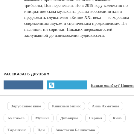
трибьюты, Цоя перепевали. Но в 2019 году коллектив по
инициативе сына музыканта решил воссоединиться и
предложить слушателям «Кино» XXI века — «с хорошим
современным звуком и сценическим продакшеном». Ни
пылинки, ни соринки. Никаких шероховатостей
заслушанной до изнеможения аудиокассеты.
РАССКАЗАТЬ ДРУЗЬЯМ
Нашли ошибку? Пишем
Зарубежное кино
Книжный бизнес
Анна Ахматова
Булгаков
Музыка
ДиКаприо
Сериал
Кино
Тарантино
Цой
Анастасия Башкатова