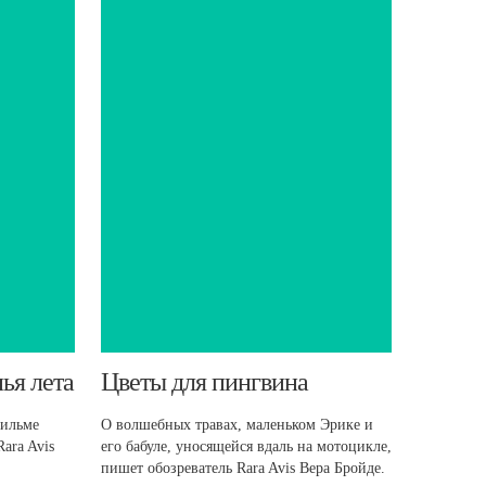
ья лета
​Цветы для пингвина
фильме
О волшебных травах, маленьком Эрике и
ara Avis
его бабуле, уносящейся вдаль на мотоцикле,
пишет обозреватель Rara Avis Вера Бройде.