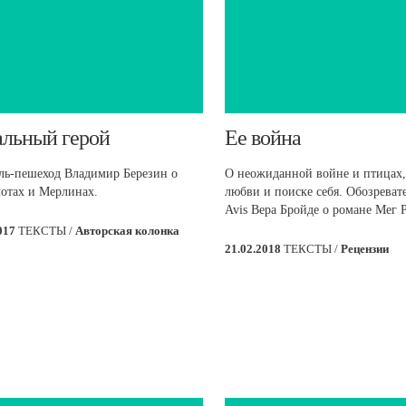
альный герой
​Ее война
ль-пешеход Владимир Березин о
О неожиданной войне и птицах,
отах и Мерлинах.
любви и поиске себя. Обозревате
Avis Вера Бройде о романе Мег 
2017
ТЕКСТЫ /
Авторская колонка
21.02.2018
ТЕКСТЫ /
Рецензии