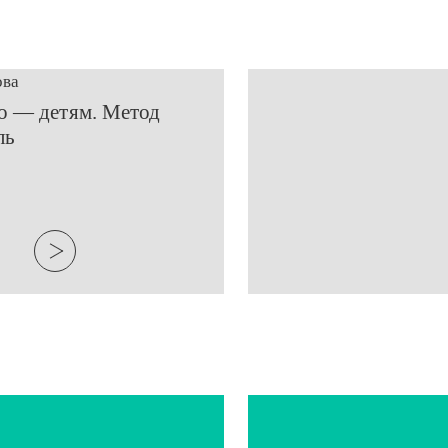
ова
во — детям. Метод
ль