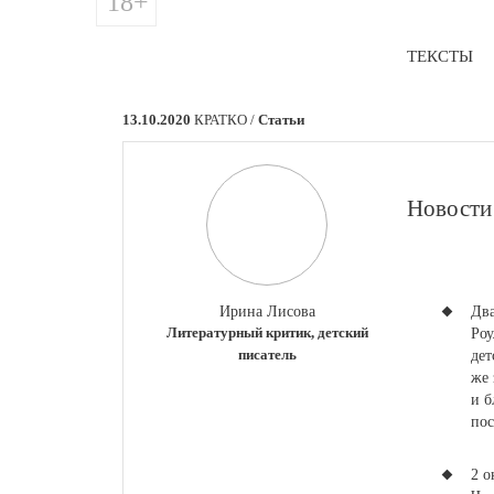
18+
ТЕКСТЫ
13.10.2020
КРАТКО /
Статьи
​Новости
Ирина Лисова
Два
Литературный критик, детский
Роу
писатель
дет
же 
и б
пос
2 о