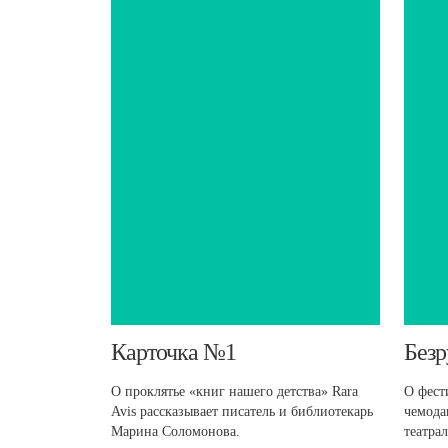
​Карточка №1
Безр
О проклятье «книг нашего детства» Rara
О фест
Avis рассказывает писатель и библиотекарь
чемода
Марина Соломонова.
театра