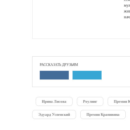
мул
жив
нач
РАССКАЗАТЬ ДРУЗЬЯМ
Ирина Лисова
Роулинг
Премия К
Эдуард Успенский
Премия Крапивина