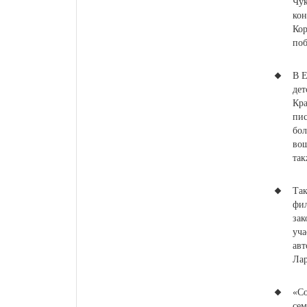
Чук
кон
Кор
поб
В Е
дет
Кр
пи
бол
вош
так
Та
фил
зак
уча
авт
Лар
«С
сем