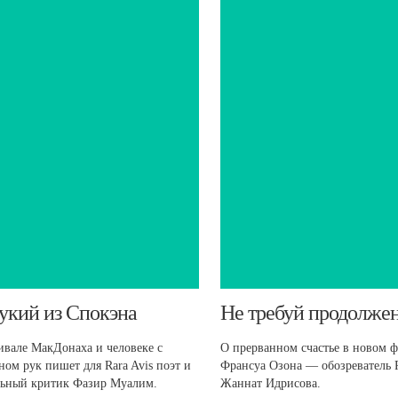
укий из Спокэна
​Не требуй продолжен
ивале МакДонаха и человеке с
О прерванном счастье в новом 
ном рук пишет для Rara Avis поэт и
Франсуа Озона — обозреватель R
льный критик Фазир Муалим.
Жаннат Идрисова.