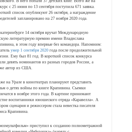
овского.
В него попали 37 детских книг. Всего же на
курс с 25 июня по 13 сентября поступила 671 заявка.
откий список опубликуют 26 октября, а награждение
едителей запланировано на 27 ноября 2020 года.
катеринбурге 14 октября вручат Международную
скую литературную премию имени Владислава
апивина,
в этом году впервые без командора. Напомним:
сатель
умер 1 сентября 2020
года после продолжительной
езни. Ему был 81 год. В короткий список конкурса
ли девять номинантов из разных городов России, а
же автор из США.
кже
на Урале в кинотеатрах планируют представить
ьм о детях войны по книге Крапивина.
Съемки
ончатся в ноябре этого года. В картине принимают
стие воспитанники юношеского отряда «Каравелла». А
ором сценария и режиссером стала невестка писателя
иса Крапивина.
оюзмультфильм» приступил к созданию полнометражной
ейной комедии «Чебурашка»
(наряду с