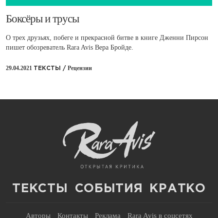
​Боксёры и трусы
О трех друзьях, побеге и прекрасной битве в книге Дженни Пирсон
пишет обозреватель Rara Avis Вера Бройде.
29.04.2021
Рецензии
ТЕКСТЫ /
ТЕКСТЫ
СОБЫТИЯ
КРАТКО
Авторы
Контакты
Реклама
Rara Avis в соцсетях