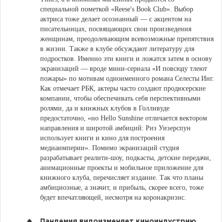
специальной пометкой «Reese's Book Club». Выбор
актриса тоже делает осознанный — с акцентом на
писательницах, посвящающих свои произведения
женщинам, преодолевающим всевозможные препятствия
в жизни. Также в клубе обсуждают литературу для
подростков. Именно эти книги и ложатся затем в основу
экранизаций — вроде мини-сериала «И повсюду тлеют
пожары» по мотивам одноименного романа Селесты Инг.
Как отмечает РБК, актеры часто создают продюсерские
компании, чтобы обеспечивать себя перспективными
ролями, да и книжных клубов в Голливуде
предостаточно, «но Hello Sunshine отличается вектором
направления и широтой амбиций: Риз Уизерспун
использует книги и кино для построения
медиаимперии». Помимо экранизаций студия
разрабатывает реалити-шоу, подкасты, детские передачи,
анимационные проекты и мобильное приложение для
книжного клуба, перечисляет издание. Так что планы
амбициозные, а значит, и прибыль, скорее всего, тоже
будет впечатляющей, несмотря на коронакризис.
Пандемия видоизменяет киноиндустрию,