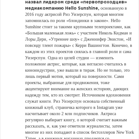
назвал лидером среди «первопроходцев»
основанную в
медиакомпанию Hello Sunshine,
2016 году актрисой Риз Уизерспун, которая многим
запомнилась по роли «блондинки в законе». Hello
Sunshine стоит за такими крупными телепроектами, как
«Большая маленькая ложь» с участием Николь Кидман и
Лоры Дерн, «Утреннее шоу» с Дженнифер Энистон, «И
повсюду тлеют пожары» с Керри Вашингтон. Конечно, в
каждом из этих проектов снялась в главной роли и сама
Уизерспун. Одна из целей студии — изменить
положение актрис, которые, как негласно считалось в
киноиндустрии, уже вышли в тираж. Но не только, это
лишь первый мотив, который на поверхности. Сами
проекты, выбранные для продвижения, тоже
акцентируют внимание на женских историях, дающих
надежду тем, кто их смотрит. Источником вдохновения
служат книги. Риз Уизерспун основала собственный
книжный клуб, страничка которого в Instagram уже
насчитывает около 2 млн подписчиков. Актриса
регулярно выбирает книгу, о которой считает важным
рассказать, и, как уже отметили журналисты, затем
многие из них попадают в список бестселлеров New York
Times, а в книжных магазинах продаются со