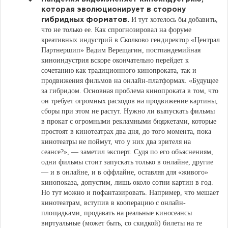
которая эволюционирует в сторону
И тут хотелось бы добавить,
гибридных форматов.
что не только ее. Как спрогнозировал на форуме
креативных индустрий в Сколково гендиректор «Централ
Партнершип» Вадим Верещагин, постпандемийная
киноиндустрия вскоре окончательно перейдет к
сочетанию как традиционного кинопроката, так и
продвижения фильмов на онлайн-платформах. «Будущее
за гибридом. Основная проблема кинопроката в том, что
он требует огромных расходов на продвижение картины,
сборы при этом не растут. Нужно ли выпускать фильмы
в прокат с огромными рекламными бюджетами, которые
простоят в кинотеатрах два дня, до того момента, пока
кинотеатры не поймут, что у них два зрителя на
сеансе?», — заметил эксперт. Судя по его объяснениям,
одни фильмы стоит запускать только в онлайне, другие
— и в онлайне, и в оффлайне, оставляя для «живого»
кинопоказа, допустим, лишь около сотни картин в год.
Но тут можно и пофантазировать. Например, что мешает
кинотеатрам, вступив в кооперацию с онлайн-
площадками, продавать на реальные киносеансы
виртуальные (может быть, со скидкой) билеты на те