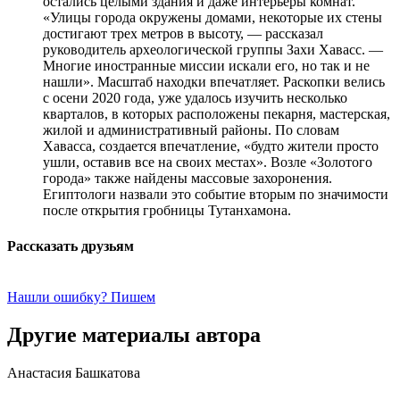
остались целыми здания и даже интерьеры комнат.
«Улицы города окружены домами, некоторые их стены
достигают трех метров в высоту, — рассказал
руководитель археологической группы Захи Хавасс. —
Многие иностранные миссии искали его, но так и не
нашли». Масштаб находки впечатляет. Раскопки велись
с осени 2020 года, уже удалось изучить несколько
кварталов, в которых расположены пекарня, мастерская,
жилой и административный районы. По словам
Хавасса, создается впечатление, «будто жители просто
ушли, оставив все на своих местах». Возле «Золотого
города» также найдены массовые захоронения.
Египтологи назвали это событие вторым по значимости
после открытия гробницы Тутанхамона.
Рассказать друзьям
Нашли ошибку? Пишем
Другие материалы автора
Анастасия Башкатова