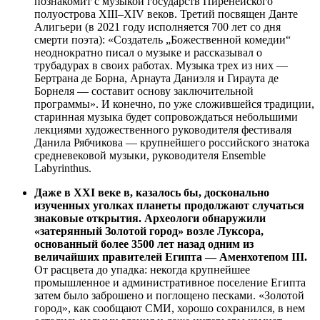
познакомит с музыкой государств Пиренейского
полуострова XIII–XIV веков. Третий посвящен Данте
Алигьери (в 2021 году исполняется 700 лет со дня
смерти поэта): «Создатель „Божественной комедии“
неоднократно писал о музыке и рассказывал о
трубадурах в своих работах. Музыка трех из них —
Бертрана де Борна, Арнаута Даниэля и Гираута де
Борнеля — составит основу заключительной
программы». И конечно, по уже сложившейся традиции,
старинная музыка будет сопровождаться небольшими
лекциями художественного руководителя фестиваля
Данила Рябчикова — крупнейшего российского знатока
средневековой музыки, руководителя Ensemble
Labyrinthus.
Даже в XXI веке в, казалось бы, досконально
изученных уголках планеты продолжают случаться
знаковые открытия.
Археологи обнаружили
«затерянный Золотой город» возле Луксора,
основанный более 3500 лет назад одним из
величайших правителей Египта — Аменхотепом III.
От расцвета до упадка: некогда крупнейшее
промышленное и административное поселение Египта
затем было заброшено и поглощено песками. «Золотой
город», как сообщают СМИ, хорошо сохранился, в нем