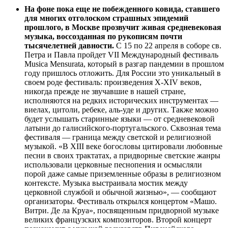
На фоне пока еще не побежденного ковида, ставшего
для многих отголоском страшных эпидемий
прошлого,
в Москве прозвучит живая средневековая
музыка, воссозданная по рукописям почти
тысячелетней давности.
С 15 по 22 апреля в соборе св.
Петра и Павла пройдет VII Международный фестиваль
Musica Mensurata, который в разгар пандемии в прошлом
году пришлось отложить. Для России это уникальный в
своем роде фестиваль: произведения X-XIV веков,
никогда прежде не звучавшие в нашей стране,
исполняются на редких исторических инструментах —
виелах, цитоли, ребеке, аль-уде и других. Также можно
будет услышать старинные языки — от средневековой
латыни до галисийского-португальского. Сквозная тема
фестиваля — граница между светской и религиозной
музыкой. «В XIII веке богословы цитировали любовные
песни в своих трактатах, а придворные светские жанры
использовали церковные песнопения и осмысляли
порой даже самые приземленные образы в религиозном
контексте. Музыка выстраивала мостик между
церковной службой и обычной жизнью», — сообщают
организаторы. Фестиваль открылся концертом «Машо.
Витри. Де ла Круа», посвященным придворной музыке
великих французских композиторов. Второй концерт