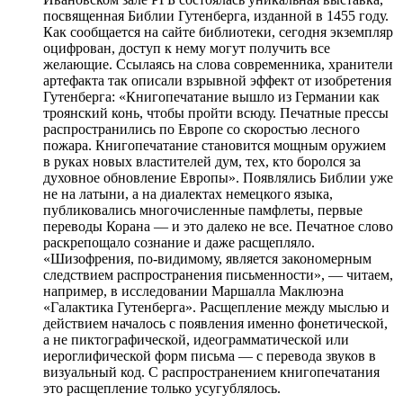
посвященная Библии Гутенберга, изданной в 1455 году.
Как сообщается на сайте библиотеки, сегодня экземпляр
оцифрован, доступ к нему могут получить все
желающие. Ссылаясь на слова современника, хранители
артефакта так описали взрывной эффект от изобретения
Гутенберга: «Книгопечатание вышло из Германии как
троянский конь, чтобы пройти всюду. Печатные прессы
распространились по Европе со скоростью лесного
пожара. Книгопечатание становится мощным оружием
в руках новых властителей дум, тех, кто боролся за
духовное обновление Европы». Появлялись Библии уже
не на латыни, а на диалектах немецкого языка,
публиковались многочисленные памфлеты, первые
переводы Корана — и это далеко не все. Печатное слово
раскрепощало сознание и даже расщепляло.
«Шизофрения, по-видимому, является закономерным
следствием распространения письменности», — читаем,
например, в исследовании Маршалла Маклюэна
«Галактика Гутенберга». Расщепление между мыслью и
действием началось с появления именно фонетической,
а не пиктографической, идеограмматической или
иероглифической форм письма — с перевода звуков в
визуальный код. С распространением книгопечатания
это расщепление только усугублялось.