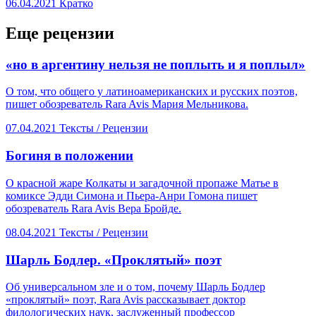
06.04.2021
Кратко
Еще рецензии
​«но в аргентину нельзя не поплыть и я поплыл»
О том, что общего у латиноамериканских и русских поэтов,
пишет обозреватель Rara Avis Мария Мельникова.
07.04.2021
Тексты /
Рецензии
​Богиня в положении
О красной жаре Колкаты и загадочной пропаже Матье в
комиксе Эдди Симона и Пьера-Анри Гомона пишет
обозреватель Rara Avis Вера Бройде.
08.04.2021
Тексты /
Рецензии
​Шарль Бодлер. «Проклятый» поэт
Об универсальном зле и о том, почему Шарль Бодлер
«проклятый» поэт, Rara Avis рассказывает доктор
филологических наук, заслуженный профессор