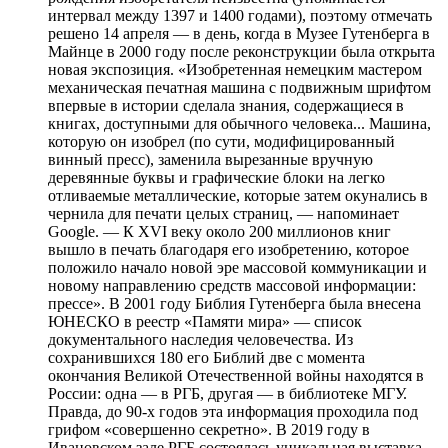
интервал между 1397 и 1400 годами), поэтому отмечать
решено 14 апреля — в день, когда в Музее Гутенберга в
Майнце в 2000 году после реконструкции была открыта
новая экспозиция. «Изобретенная немецким мастером
механическая печатная машина с подвижным шрифтом
впервые в истории сделала знания, содержащиеся в
книгах, доступными для обычного человека... Машина,
которую он изобрел (по сути, модифицированный
винный пресс), заменила вырезанные вручную
деревянные буквы и графические блоки на легко
отливаемые металлические, которые затем окунались в
чернила для печати целых страниц, — напоминает
Google. — К XVI веку около 200 миллионов книг
вышло в печать благодаря его изобретению, которое
положило начало новой эре массовой коммуникации и
новому направлению средств массовой информации:
прессе». В 2001 году Библия Гутенберга была внесена
ЮНЕСКО в реестр «Памяти мира» — список
документального наследия человечества. Из
сохранившихся 180 его Библий две с момента
окончания Великой Отечественной войны находятся в
России: одна — в РГБ, другая — в библиотеке МГУ.
Правда, до 90-х годов эта информация проходила под
грифом «совершенно секретно». В 2019 году в
Ивановском зале РГБ состоялась уникальная выставка,