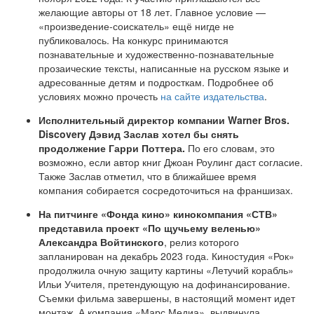
желающие авторы от 18 лет. Главное условие —
«произведение-соискатель» ещё нигде не
публиковалось. На конкурс принимаются
познавательные и художественно-познавательные
прозаические тексты, написанные на русском языке и
адресованные детям и подросткам. Подробнее об
условиях можно прочесть
на сайте издательства
.
Исполнительный директор компании Warner Bros.
Discovery Дэвид Заслав хотел бы снять
продолжение Гарри Поттера.
По его словам, это
возможно, если автор книг Джоан Роулинг даст согласие.
Также Заслав отметил, что в ближайшее время
компания собирается сосредоточиться на франшизах.
На питчинге «Фонда кино» кинокомпания «СТВ»
представила проект «По щучьему веленью»
Александра Войтинского
, релиз которого
запланирован на декабрь 2023 года. Киностудия «Рок»
продолжила очную защиту картины «Летучий корабль»
Ильи Учителя, претендующую на дофинансирование.
Съемки фильма завершены, в настоящий момент идет
монтаж. А компания «Марс Медиа», выдвинула