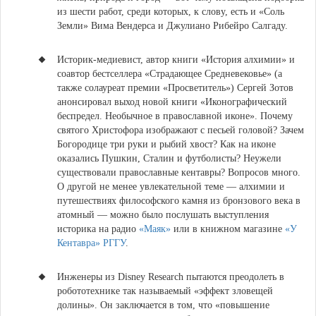
из шести работ, среди которых, к слову, есть и «Соль
Земли» Вима Вендерса и Джулиано Рибейро Салгаду.
Историк-медиевист, автор книги «История алхимии» и
соавтор бестселлера «Страдающее Средневековье» (а
также солауреат премии «Просветитель»)
Сергей Зотов
анонсировал выход новой книги «Иконографический
беспредел. Необычное в православной иконе».
Почему
святого Христофора изображают с песьей головой? Зачем
Богородице три руки и рыбий хвост? Как на иконе
оказались Пушкин, Сталин и футболисты? Неужели
существовали православные кентавры? Вопросов много.
О другой не менее увлекательной теме — алхимии и
путешествиях философского камня из бронзового века в
атомный — можно было послушать выступления
историка на радио
«Маяк»
или в книжном магазине
«У
Кентавра» РГГУ
.
Инженеры из Disney Research пытаются преодолеть в
робототехнике так называемый «эффект зловещей
долины». Он заключается в том, что «повышение