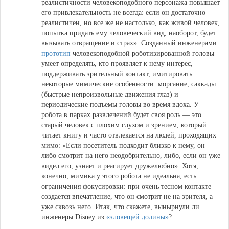
реалистичности человекоподобного персонажа повышает
его привлекательность не всегда: если он достаточно
реалистичен, но все же не настолько, как живой человек,
попытка придать ему человеческий вид, наоборот, будет
вызывать отвращение и страх».
Созданный инженерами
прототип
человекоподобной роботизированной головы
умеет определять, кто проявляет к нему интерес
,
поддерживать зрительный контакт, имитировать
некоторые мимические особенности: моргание, саккады
(быстрые непроизвольные движения глаз) и
периодические подъемы головы во время вдоха. У
робота в парках развлечений будет своя роль — это
старый человек с плохим слухом и зрением, который
читает книгу и часто отвлекается на людей, проходящих
мимо: «Если посетитель подходит близко к нему, он
либо смотрит на него неодобрительно, либо, если он уже
видел его, узнает и реагирует дружелюбно». Хотя,
конечно, мимика у этого робота не идеальна, есть
ограничения фокусировки: при очень тесном контакте
создается впечатление, что он смотрит не на зрителя, а
уже сквозь него. Итак, что скажете, вынырнули ли
инженеры Disney из
«зловещей долины»
?