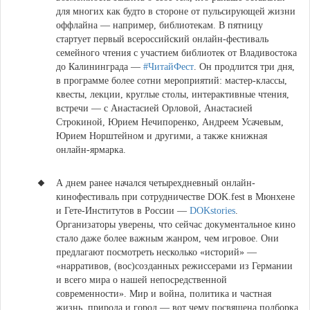
для многих как будто в стороне от пульсирующей жизни
оффлайна — например, библиотекам.
В пятницу
стартует первый всероссийский онлайн-фестиваль
семейного чтения с участием библиотек от Владивостока
до Калининграда —
#ЧитайФест
. Он продлится три дня,
в программе более сотни мероприятий: мастер-классы,
квесты, лекции, круглые столы, интерактивные чтения,
встречи — с Анастасией Орловой, Анастасией
Строкиной, Юрием Нечипоренко, Андреем Усачевым,
Юрием Норштейном и другими, а также книжная
онлайн-ярмарка.
А днем ранее начался четырехдневный онлайн-
кинофестиваль при сотрудничестве DOK.fest в Мюнхене
и Гете-Институтов в России —
DOKstories
.
Организаторы уверены, что сейчас документальное кино
стало даже более важным жанром, чем игровое. Они
предлагают посмотреть несколько «историй» —
«нарративов, (вос)созданных режиссерами из Германии
и всего мира о нашей непосредственной
современности». Мир и война, политика и частная
жизнь, природа и город — вот чему посвящена подборка