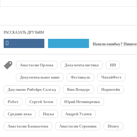
РАССКАЗАТЬ ДРУЗЬЯМ
Нашли ошибку? Пишем
Анастасия Орлова
Документалистика
ИИ
Документальное кино
Фестиваль
ЧитайФест
Джулиано Рибейро Салгад
Вим Вендерс
Норштейн
Робот
Сергей Зотов
Юрий Нечипоренко
Средние века
Наука
Андрей Усачев
Анастасия Башкатова
Анастасия Строкина
Disney