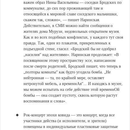
важен образ Нины Васильевны — соседки Бродских по
коммуналке, до сих пор проживающей там и
относящейся к мировой славе соседского мальчишки,
скажем так, сложно», — пишет Наринская.
Действительно, в СМИ можно найти сообщения о
жителях дома Мурузи, недовольных открытием музея.
Как и во всех подобных конфликтах, у каждого тут своя
правда. Так, один из плакатов, прикрепленных к
подъездной стене, гласил: «Бродский бы не одобрил
„насилия“ над жителями». Наринская продолжает: «В
посвященном этому пространству эссе, написанном
после смерти родителей, Бродский пишет, что теперь в
„полторы комнаты“ как будто угодила бомба. „Не
нейтронная — та, по крайней мере, оставляет
нетронутой мебель, а временнАя“... И находясь в музее,
мы можем испытать на себе действие этой временнОй
бомбы — она создает пустоту, сквозь которую растут
воспоминания и слова».
Рок-концерт эпохи ковида — это концерт, когда все
участники действа (и исполнители, и зрители)
помещены в индивидуальные пластиковые защитные