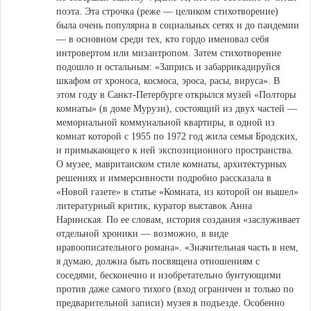
поэта. Эта строчка (реже — целиком стихотворение)
была очень популярна в социальных сетях и до пандемии
— в основном среди тех, кто гордо именовал себя
интровертом или мизантропом. Затем стихотворение
подошло и остальным: «Запрись и забаррикадируйся
шкафом от хроноса, космоса, эроса, расы, вируса». В
этом году в Санкт-Петербурге открылся музей «Полторы
комнаты» (в доме Мурузи), состоящий из двух частей —
мемориальной коммунальной квартиры, в одной из
комнат которой с 1955 по 1972 год жила семья Бродских,
и примыкающего к ней экспозиционного пространства.
О музее, мавританском стиле комнаты, архитектурных
решениях и иммерсивности подробно рассказала в
«Новой газете» в статье «Комната, из которой он вышел»
литературный критик, куратор выставок Анна
Наринская. По ее словам, история создания «заслуживает
отдельной хроники — возможно, в виде
нравоописательного романа». «Значительная часть в нем,
я думаю, должна быть посвящена отношениям с
соседями, бесконечно и изобретательно бунтующими
против даже самого тихого (вход ограничен и только по
предварительной записи) музея в подъезде. Особенно