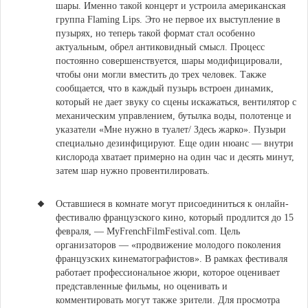
шары.
Именно такой концерт и устроила американская
группа Flaming Lips. Это не первое их выступление в
пузырях, но теперь такой формат стал особенно
актуальным, обрел антиковидный смысл. Процесс
постоянно совершенствуется, шары модифицировали,
чтобы они могли вместить до трех человек. Также
сообщается, что в каждый пузырь встроен динамик,
который не дает звуку со сцены искажаться, вентилятор с
механическим управлением, бутылка воды, полотенце и
указатели «Мне нужно в туалет/ Здесь жарко». Пузыри
специально дезинфицируют. Еще один нюанс — внутри
кислорода хватает примерно на один час и десять минут,
затем шар нужно провентилировать.
Оставшиеся в комнате могут присоединиться к онлайн-
фестивалю французского кино, который продлится до 15
февраля, — MyFrenchFilmFestival.com.
Цель
организаторов — «продвижение молодого поколения
французских кинематографистов». В рамках фестиваля
работает профессиональное жюри, которое оценивает
представленные фильмы, но оценивать и
комментировать могут также зрители. Для просмотра