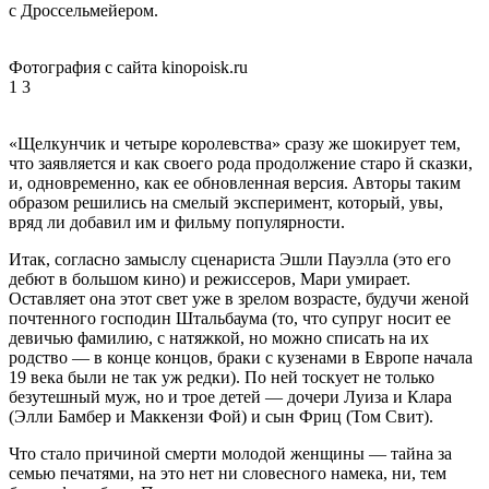
с Дроссельмейером.
Фотография с сайта kinopoisk.ru
1
3
«Щелкунчик и четыре королевства» сразу же шокирует тем,
что заявляется и как своего рода продолжение старо й сказки,
и, одновременно, как ее обновленная версия. Авторы таким
образом решились на смелый эксперимент, который, увы,
вряд ли добавил им и фильму популярности.
Итак, согласно замыслу сценариста Эшли Пауэлла (это его
дебют в большом кино) и режиссеров, Мари умирает.
Оставляет она этот свет уже в зрелом возрасте, будучи женой
почтенного господин Штальбаума (то, что супруг носит ее
девичью фамилию, с натяжкой, но можно списать на их
родство — в конце концов, браки с кузенами в Европе начала
19 века были не так уж редки). По ней тоскует не только
безутешный муж, но и трое детей — дочери Луиза и Клара
(Элли Бамбер и Маккензи Фой) и сын Фриц (Том Свит).
Что стало причиной смерти молодой женщины — тайна за
семью печатями, на это нет ни словесного намека, ни, тем