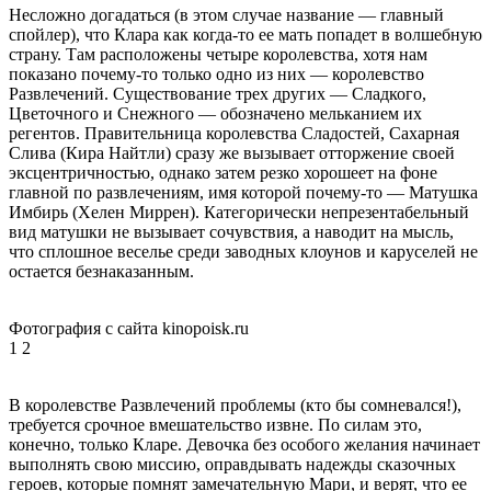
Несложно догадаться (в этом случае название — главный
спойлер), что Клара как когда-то ее мать попадет в волшебную
страну. Там расположены четыре королевства, хотя нам
показано почему-то только одно из них — королевство
Развлечений. Существование трех других — Сладкого,
Цветочного и Снежного — обозначено мельканием их
регентов. Правительница королевства Сладостей, Сахарная
Слива (Кира Найтли) сразу же вызывает отторжение своей
эксцентричностью, однако затем резко хорошеет на фоне
главной по развлечениям, имя которой почему-то — Матушка
Имбирь (Хелен Миррен). Категорически непрезентабельный
вид матушки не вызывает сочувствия, а наводит на мысль,
что сплошное веселье среди заводных клоунов и каруселей не
остается безнаказанным.
Фотография с сайта kinopoisk.ru
1
2
В королевстве Развлечений проблемы (кто бы сомневался!),
требуется срочное вмешательство извне. По силам это,
конечно, только Кларе. Девочка без особого желания начинает
выполнять свою миссию, оправдывать надежды сказочных
героев, которые помнят замечательную Мари, и верят, что ее