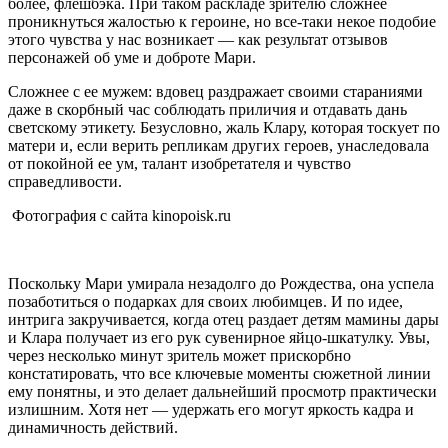
более, флешбэка. При таком раскладе зрителю сложнее
проникнуться жалостью к героине, но все-таки некое подобие
этого чувства у нас возникает — как результат отзывов
персонажей об уме и доброте Мари.
Сложнее с ее мужем: вдовец раздражает своими стараниями
даже в скорбный час соблюдать приличия и отдавать дань
светскому этикету. Безусловно, жаль Клару, которая тоскует по
матери и, если верить репликам других героев, унаследовала
от покойной ее ум, талант изобретателя и чувство
справедливости.
Фотография с сайта kinopoisk.ru
Поскольку Мари умирала незадолго до Рождества, она успела
позаботиться о подарках для своих любимцев. И по идее,
интрига закручивается, когда отец раздает детям мамины дары
и Клара получает из его рук сувенирное яйцо-шкатулку. Увы,
через несколько минут зритель может прискорбно
констатировать, что все ключевые моменты сюжетной линии
ему понятны, и это делает дальнейший просмотр практически
излишним. Хотя нет — удержать его могут яркость кадра и
динамичность действий.