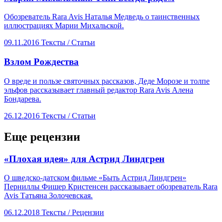
Обозреватель Rara Avis Наталья Медведь о таинственных
иллюстрациях Марии Михальской.
09.11.2016
Тексты /
Статьи
​Взлом Рождества
О вреде и пользе святочных рассказов, Деде Морозе и толпе
эльфов рассказывает главный редактор Rara Avis Алена
Бондарева.
26.12.2016
Тексты /
Статьи
Еще рецензии
​«Плохая идея» для Астрид Линдгрен
О шведско-датском фильме «Быть Астрид Линдгрен»
Перниллы Фишер Кристенсен рассказывает обозреватель Rara
Avis Татьяна Золочевская.
06.12.2018
Тексты /
Рецензии