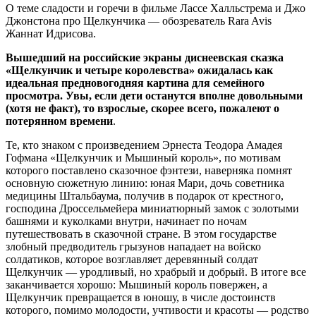
О теме сладости и горечи в фильме Лассе Халльстрема и Джо
Джонстона про Щелкунчика — обозреватель Rara Avis
Жаннат Идрисова.
Вышедший на российские экраны диснеевская сказка
«Щелкунчик и четыре королевства» ожидалась как
идеальная предновогодняя картина для семейного
просмотра. Увы, если дети останутся вполне довольными
(хотя не факт), то взрослые, скорее всего, пожалеют о
потерянном времени
.
Те, кто знаком с произведением Эрнеста Теодора Амадея
Гофмана «Щелкунчик и Мышиный король», по мотивам
которого поставлено сказочное фэнтези, наверняка помнят
основную сюжетную линию: юная Мари, дочь советника
медицины Штальбаума, получив в подарок от крестного,
господина Дроссельмейера миниатюрный замок с золотыми
башнями и куколками внутри, начинает по ночам
путешествовать в сказочной стране. В этом государстве
злобный предводитель грызунов нападает на войско
солдатиков, которое возглавляет деревянный солдат
Щелкунчик — уродливый, но храбрый и добрый. В итоге все
заканчивается хорошо: Мышиный король повержен, а
Щелкунчик превращается в юношу, в числе достоинств
которого, помимо молодости, учтивости и красоты — родство