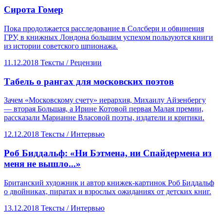
​Сирота Гомер
Пока продолжается расследование в Солсбери и обвинения
ГРУ, в книжных Лондона большим успехом пользуются книги
из истории советского шпионажа.
11.12.2018
Тексты /
Рецензии
​Табель о рангах для московских поэтов
Зачем «Московскому счету» иерархия, Михаилу Айзенбергу
— вторая Большая, а Ирине Котовой первая Малая премии,
рассказали Марианне Власовой поэты, издатели и критики.
12.12.2018
Тексты /
Интервью
​Роб Биддальф: «Ни Бэтмена, ни Спайдермена из
меня не вышло...»
Британский художник и автор книжек-картинок Роб Биддальф
о двойниках, пиратах и взрослых ожиданиях от детских книг.
13.12.2018
Тексты /
Интервью