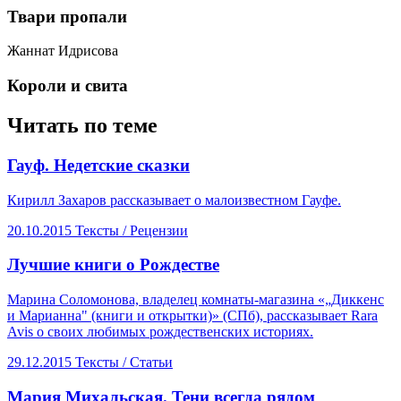
Твари пропали
Жаннат Идрисова
​Короли и свита
Читать по теме
Гауф. Недетские сказки
Кирилл Захаров рассказывает о малоизвестном Гауфе.
20.10.2015
Тексты /
Рецензии
​Лучшие книги о Рождестве
Марина Соломонова, владелец комнаты-магазина «„Диккенс
и Марианна" (книги и открытки)» (СПб), рассказывает Rara
Avis о своих любимых рождественских историях.
29.12.2015
Тексты /
Статьи
М​ария Михальская. Тени всегда рядом