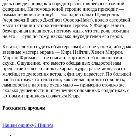
дочь наведет порядок в изрядно расшатавшейся сказочной
федерации. На помощь юной героине иногда приходит —
оммаж первоисточнику! — молодой солдат Щелкунчик
(чернокожий актер Джейден Фовора-Найт), волею авторской
мысли ставший второстепенным героем. У Фовора-Найта
безупречная внешность, поэтому жаль, что эта роль все-таки
не его — судя по тому, насколько неубедителен его герой.
Кстати, сложно судить об актерском факторе успеха, ибо даже
звездные мастера экрана — Кира Найтли, Хелен Миррен,
Морган Фриман — не спасают картину от банальности и
скуки. Ощущение, что вместо обещанных сладостей нам
предлагается всего лишь сахарная пудра, разлетающаяся от
малейшего дуновения ветра, к финалу нарастает. По большей
части потому, что тепла или, как сейчас принято говорить,
ламповости в картине очень мало — примерно столько же,
сколько душевности в игрушечных оловянных солдатиках, с
которыми пришлось сражаться Кларе.
Рассказать друзьям
Нашли ошибку? Пишем