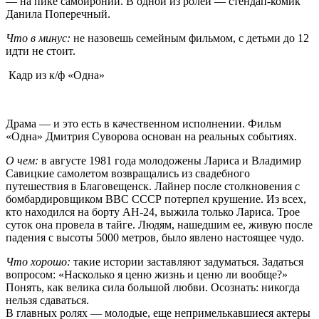
— на пике самоиронии. В одной из ролей — стендап-комик
Данила Поперечный.
Что в минус:
не назовешь семейным фильмом, с детьми до 12
идти не стоит.
Кадр из к/ф «Одна»
Драма — и это есть в качественном исполнении. Фильм
«Одна» Дмитрия Суворова основан на реальных событиях.
О чем:
в августе 1981 года молодожены Лариса и Владимир
Савицкие самолетом возвращались из свадебного
путешествия в Благовещенск. Лайнер после столкновения с
бомбардировщиком ВВС СССР потерпел крушение. Из всех,
кто находился на борту АН-24, выжила только Лариса. Трое
суток она провела в тайге. Людям, нашедшим ее, живую после
падения с высоты 5000 метров, было явлено настоящее чудо.
Что хорошо:
такие истории заставляют задуматься. Задаться
вопросом: «Насколько я ценю жизнь и ценю ли вообще?»
Понять, как велика сила большой любви. Осознать: никогда
нельзя сдаваться.
В главных ролях — молодые, еще непримелькавшиеся актеры