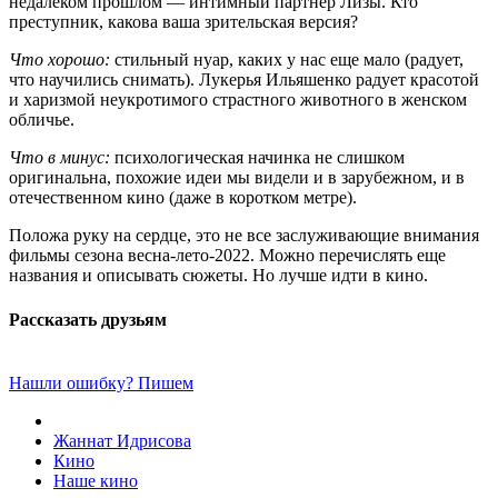
недалеком прошлом — интимный партнер Лизы. Кто
преступник, какова ваша зрительская версия?
Что хорошо:
стильный нуар, каких у нас еще мало (радует,
что научились снимать). Лукерья Ильяшенко радует красотой
и харизмой неукротимого страстного животного в женском
обличье.
Что в минус:
психологическая начинка не слишком
оригинальна, похожие идеи мы видели и в зарубежном, и в
отечественном кино (даже в коротком метре).
Положа руку на сердце, это не все заслуживающие внимания
фильмы сезона весна-лето-2022. Можно перечислять еще
названия и описывать сюжеты. Но лучше идти в кино.
Рассказать друзьям
Нашли ошибку? Пишем
Жаннат Идрисова
Кино
Наше кино