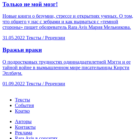
Только не мой мозг!
Новые книги о безумии, стрессе и открытиях ученых. О том,
что общего у нас с зебрами и как вырваться с «темной
стороны» пишет обозреватель Rara Avis Мария Мельникова.
31.05.2022
Тексты /
Рецензии
​Вражьи враки
О подростковых трудностях одиннадцатилетней Мэгги и ее
тайной войне в вымышленном мире писательницы Кирсти
Эплбаум.
01.09.2022
Тексты /
Рецензии
Тексты
События
Кратко
Авторы
Контакты
Реклама
Rara Avis в соцсетях