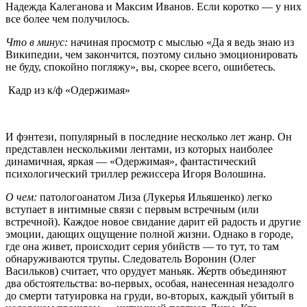
Надежда Калеганова и Максим Иванов. Если коротко — у них
все более чем получилось.
Что в минус:
начиная просмотр с мыслью «Да я ведь знаю из
Википедии, чем закончится, поэтому сильно эмоционировать
не буду, спокойно погляжу», вы, скорее всего, ошибетесь.
Кадр из к/ф «Одержимая»
И фэнтези, популярный в последние несколько лет жанр. Он
представлен несколькими лентами, из которых наиболее
динамичная, яркая — «Одержимая», фантастический
психологический триллер режиссера Игоря Волошина.
О чем:
патологоанатом Лиза (Лукерья Ильяшенко) легко
вступает в интимные связи с первым встречным (или
встречной). Каждое новое свидание дарит ей радость и другие
эмоции, дающих ощущение полной жизни. Однако в городе,
где она живет, происходит серия убийств — то тут, то там
обнаруживаются трупы. Следователь Воронин (Олег
Васильков) считает, что орудует маньяк. Жертв объединяют
два обстоятельства: во-первых, особая, нанесенная незадолго
до смерти татуировка на груди, во-вторых, каждый убитый в