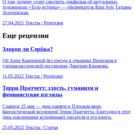
О том, почему стоит смотреть докфильм об актуальных
художницах «Тело истины» — обозреватель Rara Avis Татьяна
Золочевская.
27.04.2021
Тексты /
Рецензии
Еще рецензии
​Здоров ли Серёжа?
Об Анне Карениной без поезда и очкарике Вронском в
ультраклассической постановке Дмитрия Крымова.
11.05.2022
Тексты /
Рецензии
Терри Пратчетт: злость, гуманизм и
феминистские взгляды
Славное 25 мая — день памяти в Плоском мире,
фантастической вселенной Терри Пратчетта. Ежегодно в этот
день поклонники вспоминают писателя и его книги.
25.05.2022
Тексты /
Статьи