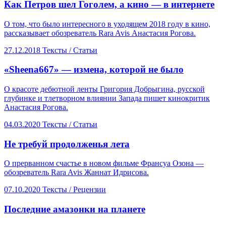
​Как Петров шел Гоголем, а кино — в интернете
О том, что было интересного в уходящем 2018 году в кино,
рассказывает обозреватель Rara Avis Анастасия Рогова.
27.12.2018
Тексты /
Статьи
«Sheena667» — измена, которой не было
О красоте дебютной ленты Григория Добрыгина, русской
глубинке и тлетворном влиянии Запада пишет кинокритик
Анастасия Рогова.
04.03.2020
Тексты /
Статьи
​Не требуй продолженья лета
О прерванном счастье в новом фильме Франсуа Озона —
обозреватель Rara Avis Жаннат Идрисова.
07.10.2020
Тексты /
Рецензии
Последние амазонки на планете