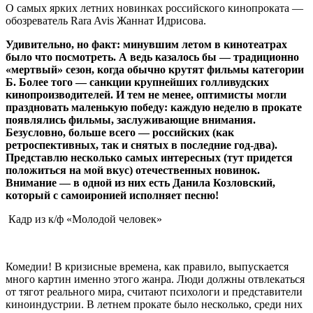
О самых ярких летних новинках российского кинопроката —
обозреватель Rara Avis Жаннат Идрисова.
Удивительно, но факт: минувшим летом в кинотеатрах
было что посмотреть. А ведь казалось бы — традиционно
«мертвый» сезон, когда обычно крутят фильмы категории
Б. Более того — санкции крупнейших голливудских
кинопроизводителей. И тем не менее, оптимисты могли
праздновать маленькую победу: каждую неделю в прокате
появлялись фильмы, заслуживающие внимания.
Безусловно, больше всего — российских (как
ретроспективных, так и снятых в последние год-два).
Представлю несколько самых интересных (тут придется
положиться на мой вкус) отечественных новинок.
Внимание — в одной из них есть Данила Козловский,
который с самоиронией исполняет песню!
Кадр из к/ф «Молодой человек»
Комедии! В кризисные времена, как правило, выпускается
много картин именно этого жанра. Люди должны отвлекаться
от тягот реального мира, считают психологи и представители
киноиндустрии. В летнем прокате было несколько, среди них