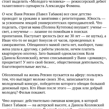
стоит выделить «Молодого человека» — режиссерский дебют
талантливого сценариста Александра Фомина.
О
чем:
Ваня Ревзин (Павел Табаков) все свое детство
проводит за уроками и занятиями с репетиторами. Юность —
за усвоением лекций университетских преподавателей. Что
поделать, строгая мама (Полина Кутепова) внушает: ученье —
свет, а неученье — лазание по помойкам в поисках
пропитания. Наступает зрелость (все же 30 лет — не шутка), а
Иван что-то не видит бонусов от часов, проведенных в
саморазвитии. Обещанного мамой света нет, наоборот, тьма:
жена ушла к другому, с работы уволили, нечем платить
квартирную ипотеку. Зато бывший одноклассник Коля
(Данила Козловский), вечно списывавший у Вани «домашку»,
процветает! У него свой бизнес, общественная деятельность,
благотворительные жесты...
Обозленный на жизнь Ревзин пускается на аферу: пользуясь
тем, что выглядит моложе своих 30-и, записывается на
молодежный конкурс, победителю которого обещан большой
денежный приз. Кто Иван после этого — дурак или добрый
молодец? Фильм покажет.
Что хорошо:
действительно смешная комедия, в которой
Павел Табаков — на актерской высоте, а Данила Козловский