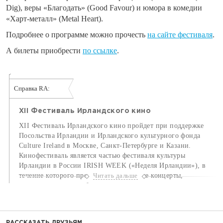
Dig), веры «Благодать» (Good Favour) и юмора в комедии
«Харт-металл» (Metal Heart).
Подробнее о программе можно прочесть
на сайте фестиваля
.
А билеты приобрести
по ссылке
.
Справка RA:
XII Фестиваль Ирландского кино
XII Фестиваль Ирландского кино пройдет при поддержке
Посольства Ирландии и Ирландского культурного фонда
Culture Ireland в Москве, Санкт-Петербурге и Казани.
Кинофестиваль является частью фестиваля культуры
Ирландии в России IRISH WEEK («Неделя Ирландии»), в
течение которого проходят музыкальные концерты,
Читать дальше
танцевальные шоу, образовательные мероприятия и многое
другое.
РАССКАЗАТЬ ДРУЗЬЯМ