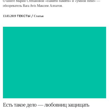
О книге Марии Степановой «Памяти памяти» и «умной пене» —
обозреватель Rara Avis Максим Алпатов.
13.03.2019
Статьи
ТЕКСТЫ /
​Есть такое дело — любовниц защищать