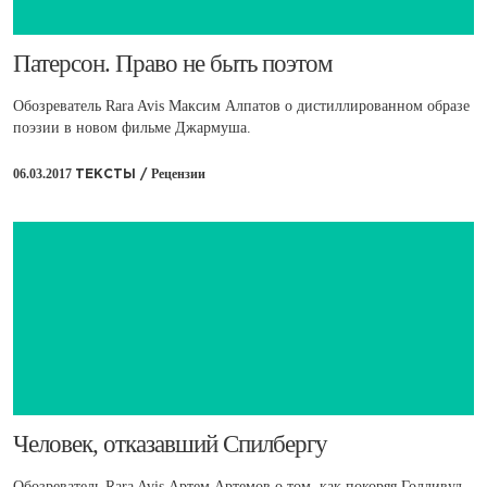
​Патерсон. Право не быть поэтом
Обозреватель Rara Avis Максим Алпатов о дистиллированном образе
поэзии в новом фильме Джармуша.
06.03.2017
Рецензии
ТЕКСТЫ /
​Человек, отказавший Спилбергу
Обозреватель Rara Avis Артем Артемов о том, как покоряя Голливуд,