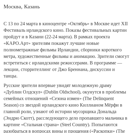
Москва, Казань
С 13 по 24 марта в киноцентре «Октябрь» в Москве идет XII
Фестиваль ирландского кино.
Показы фестивальных картин
пройдут и в Казани (22-24 марта). В рамках проекта
«КАРО.Арт» зрителям покажут лучшие новые
полнометражные фильмы Ирландии, сборники короткого
метра, художественные фильмы и анимацию. Зрители смогут
встретиться с ирландскими режиссерами. В программе —
лекции, сторрителлинг от Джо Бреннана, дискуссии и
танцы.
Русские зрители впервые увидят молодежную драму
«Дублин Олдскул» (Dublin Oldschool), окунутся в проблемы
семейных отношений «Сезона измен» (The Delinquent
Season) со звездой ирландского кино Киллианом Мёрфи в
главной роли, узнают об истории мусорщика Дональда
(Эндрю Скотт), расследующего дело пропавшего мальчика в
картине «Стальная страна» (Steel Country). Попытаются
разобраться в вопросах вины и прощения («Раскопки» (The