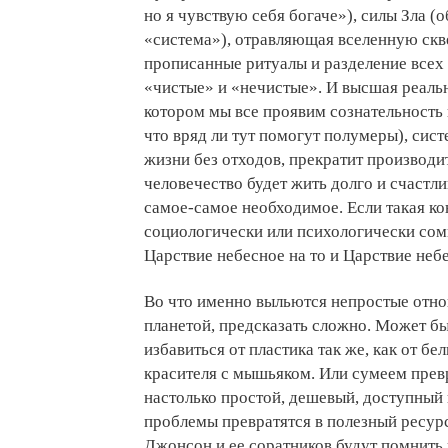
но я чувствую себя богаче»), силы Зла (
«система»), отравляющая вселенную скве
прописанные ритуалы и разделение всех
«чистые» и «нечистые». И высшая реальн
котором мы все проявим сознательность
что вряд ли тут помогут полумеры), сис
жизни без отходов, прекратит производи
человечество будет жить долго и счастли
самое-самое необходимое. Если такая ко
социологически или психологически сом
Царствие небесное на то и Царствие неб
Во что именно выльются непростые отно
планетой, предсказать сложно. Может бы
избавиться от пластика так же, как от бе
красителя с мышьяком. Или сумеем прев
настолько простой, дешевый, доступный 
проблемы превратятся в полезный ресурс
Джонсон и ее соратников будут помнить 