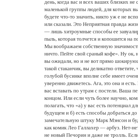
день, когда вас и всех ваших близких не
маленькой группы людей, для которых в
будете что-то значить, никто уж е не всп
или сказали. Это Неприятная правда жизни
— лишь хитроумные способы ее завуали
пыль, которая толчется и копошится на 
Мы воображаем собственную значимость
ничто. Пейте свой сраный кофе». Ну ок, н
вы ожидали, но и не вот прямо шокирующ
такой стаканчик, вы деликатно ответите, 
голубой бусинке вполне себе имеет очень
уверенно движетесь. Ага, это она и есть
вас вставать по утрам с постели. Ваша п
концом. Или если чуть более научно, ко
полагать, что «а) у вас есть потенциал д
будущем и б) есть способы добраться до
замечательную штуку Марк Мэнсон и буд
как комик Лео Галлахер — арбуз. Нет-не
не новый Печорин и даже не тролль. Есл