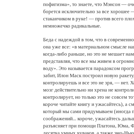
пофигизма», то знаете, что Мэнсон — о
борется исключительно за все хорошее —
стаканчиком в руке! — против всего пло
немножечко радикальные.
Беда с надеждой в том, что в современн
она уже все: «в материальном смысле на
когда-либо раньше, но это не мешает нам
представляя, что все мы живем в огромно
воду». Это называется парадоксом прогр
забит, Илон Маск построил новую ракету,
контролируешь и все это не зря, — нет. 
мозг действительно ни хрена не контрол
контролирует, но только это не совсем тот
короче читайте книгу и ужасайтесь), а см
который мы сами придумываем (иногда пр
соображений... короче, ужасайтесь даль
разъясняет при помощи Платона, Юма, Ф
десятка умных чуваков, а также эмо-Нью