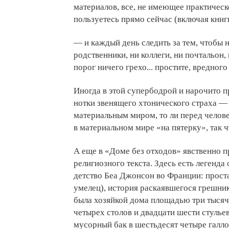
материалов, все, не имеющее практическ
пользуетесь прямо сейчас (включая книг
— и каждый день следить за тем, чтобы н
родственники, ни коллеги, ни почтальон
порог ничего грехо... простите, вредно
Иногда в этой супербодрой и нарочито 
нотки звенящего хтонического страха — 
материальным миром, то ли перед челов
в материальном мире «на пятерку», так 
А еще в «Доме без отходов» явственно 
религиозного текста. Здесь есть легенда
детство Беа Джонсон во Франции: проста
умелец), история раскаявшегося грешник
была хозяйкой дома площадью три тысяч
четырех столов и двадцати шести стулье
мусорный бак в шестьдесят четыре галло