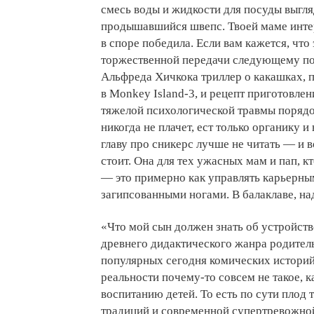
смесь воды и жидкости для посуды выгля
продышавшийся швепс. Твоей маме интер
в споре победила. Если вам кажется, что
торжественной передачи следующему поко
Альфреда Хичкока триллер о какашках, п
в Monkey Island-3, и рецепт приготовлен
тяжелой психологической травмы поряд
никогда не плачет, ест только органику и
главу про сникерс лучше не читать — и 
стоит. Она для тех ужасных мам и пап, кт
— это примерно как управлять карьерным
загипсованными ногами. В балаклаве, на
«Что мой сын должен знать об устройст
древнего дидактического жанра родител
популярных сегодня комических историй 
реальности почему-то совсем не такое, к
воспитанию детей. То есть по сути плод
традиций и современной супертревожной