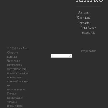
Авторы
Контакты
Реклама
Rara Avis в
соцсетях
© 2026 Rara Avis.
Разработка
Открытая
критика
Частичное
копирование
материалов rara-
rara.ru возможно
при наличии
активной ссылки
на
первоисточник.
Полное
копирование —
только с
письменного