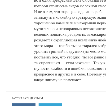
но в один прекрасный день он оказывает
которой стоит семь видов молочной смеси
И не о том, что «процесс одевания ребе
запихнуть в хоккейную вратарскую экип
хорошенько намылили и накормили перце
мучительно и непоправимо несовершенен
нелепых попыток преодолеть, замаскиро
рождается скрепляющая вселенную любов
этого мира — как бы ты ни старался вы
уронить грязный подгузник (на место м
поставить все, что угодно), ты все равно
ты справишься — если захочешь. Так уж 
глупости, слабости и ошибки позволяют 
прекрасное в других и в себе. Поэтому 
кляре никому не помешает.
РАССКАЗАТЬ ДРУЗЬЯМ