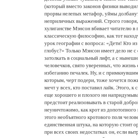
(который вместо законов физики выводил
прорвы нелепых метафор, уймы долбанут
неприличных выражений. Строго говоря
хулиганстве Мэнсон вбивает читателю в 
классическую философию, как тот наход
урок географии с вопроса: «Дети! Кто из
глобус?» Только Мэнсон имеет дело не с
затолкать в социальный лифт, а с нынеш
человечков, свято уверенных, что жизнь
избеганию печалек. Ну, и с примкнувши
которым, черт подери, тоже хочется пож
мечт у всех, кто поставил лайк. Этого, к
еще хорошего и плохого ни напридумыва
предстоит реализовывать в старой добро
неуничтожимо, как крот из допотопного 
этого необъятного кротового поля челов
единственная штука, на которую стоит о
при всех своих недостатках он, если выт