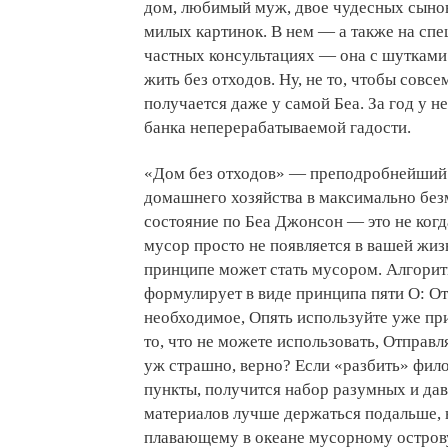
дом, любимый муж, двое чудесных сынов
милых картинок. В нем — а также на спе
частных консультациях — она с шутками
жить без отходов. Ну, не то, чтобы совс
получается даже у самой Беа. За год у н
банка неперерабатываемой гадости.
«Дом без отходов» — преподробнейший 
домашнего хозяйства в максимально без
состояние по Беа Джонсон — это не когд
мусор просто не появляется в вашей жизн
принципе может стать мусором. Алгори
формулирует в виде принципа пяти О: О
необходимое, Опять используйте уже пр
то, что не можете использовать, Отправля
уж страшно, верно? Если «разбить» фи
пункты, получится набор разумных и дав
материалов лучше держаться подальше, н
плавающему в океане мусорному острову