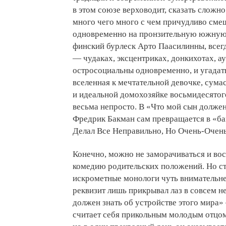
в этом союзе верховодит, сказать сложн
много чего много с чем причудливо сме
одновременно на пронзительную южную 
финский бурлеск Арто Паасилинны, всегд
— чудаках, эксцентриках, донкихотах, а
остросоциальны одновременно, и угадат
вселенная к мечтательной девочке, сум
и идеальной домохозяйке восьмидесятог
весьма непросто. В «Что мой сын должен
Фредрик Бакман сам превращается в «б
Делал Все Неправильно, Но Очень-Очень
Конечно, можно не заморачиваться и вос
комедию родительских положений. Но ст
искрометные монологи чуть внимательне
реквизит лишь прикрывал лаз в совсем н
должен знать об устройстве этого мира» 
считает себя прикольным молодым отцом,