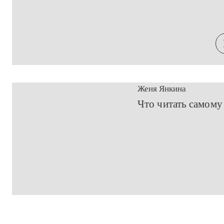
Женя Янкина
​Что читать самом