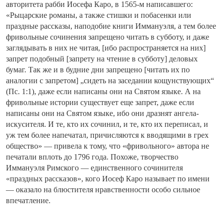
авторитета рабби Иосефа Каро, в 1565-м написавшего:
«Рыцарские романы, а также стишки и побасенки или
праздные рассказы, наподобие книги Иммануэля, а тем более
фривольные сочинения запрещено читать в субботу, и даже
заглядывать в них не читая, [ибо распространяется на них]
запрет подобный [запрету на чтение в субботу] деловых
бумаг. Так же и в будние дни запрещено [читать их по
аналогии с запретом] „сидеть на заседании кощунствующих“
(Пс. 1:1), даже если написаны они на Святом языке. А на
фривольные истории существует еще запрет, даже если
написаны они на Святом языке, ибо они дразнят ангела-
искусителя. И те, кто их сочинил, и те, кто их переписал, и
уж тем более напечатал, причисляются к вводящими в грех
общество» — привела к тому, что «фривольного» автора не
печатали вплоть до 1796 года. Похоже, творчество
Иммануэля Римского — единственного сочинителя
«праздных рассказов», кого Иосеф Каро называет по имени
— оказало на блюстителя нравственности особо сильное
впечатление.