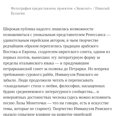
Фотография предоставлена проектом «Эшколот» / Николай
Бусыгин
Широкая публика надолго лишилась возможности
познакомиться с уникальным представителем Ренессанса —
удивительным еврейским автором, в чьем творчестве
редчайшим образом переплелись традиции арабского
Востока и Европы, создателем ивритского сонета, одним из
первых поэтов, вынесших эту литературную форму за
пределы итальянского языка — и придумавшим
петраркианский сонет за полвека до Петрарки. Но вопреки
требованию сурового рабби, Иммануэля Римского не
забыли. Люди продолжили читать и переписывать
«скандальные» стихи о любви, философии, насыщенных
буднях средневекового литературного сообщества... и
невероятных достоинствах чеснока (здесь можно вспомнить
песню Лизы Монеточки — что ни говори, есть в искусстве
темы, которые не стареют). Творчество Иммануэля Римского
оказало серьезное влияние на развитие еврейской