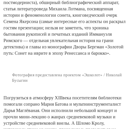
постмодерниста), обширный библиографический аппарат,
статья литературоведа Михаила Лотмана, посвященная
истории и феноменологии сонета, книговедческий очерк
Семена Якерсона (самые интересные его аспекты он раскрыл
гостям презентации; нельзя не заметить, что хроника
бытования рукописей и печатных изданий Иммануэля
Римского — отдельная увлекательная история на грани
детектива) и главы из монографии Дворы Бергман «Золотой
путь: Сонет на иврите в эпоху Ренессанса и барокко».
Фотография предоставлена проектом «Эшколот» / Николай
Бусыгин
Погрузиться в атмосферу XIIIвека посетителям библиотеки
помогали сопрано Мария Батова и мультиинструменталист
Дарья Маглёваная. Они исполнили небольшой концерт и
прочли мини-лекцию о жанрах средневековой музыки и
устройстве средневековой виелы. А Шломо Кролу,