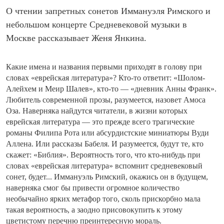
О чтении запретных сонетов Иммануэля Римского и
небольшом концерте Средневековой музыки в
Москве рассказывает Женя Янкина.
Какие имена и названия первыми приходят в голову при
словах «еврейская литература»? Кто-то ответит: «Шолом-
Алейхем и Меир Шалев», кто-то — «дневник Анны Франк».
Любитель современной прозы, разумеется, назовет Амоса
Оза. Наверняка найдутся читатели, в жизни которых
еврейская литература — это прежде всего трагические
романы Филипа Рота или абсурдистские миниатюры Вуди
Аллена. Или рассказы Бабеля. И разумеется, будут те, кто
скажет: «Библия». Вероятность того, что кто-нибудь при
словах «еврейская литература» вспомнит средневековый
сонет, будет... Иммануэль Римский, окажись он в будущем,
наверняка смог бы привести огромное количество
необычайно ярких метафор того, сколь прискорбно мала
такая вероятность, а заодно присовокупить к этому
цветистому перечню преинтересную мораль.