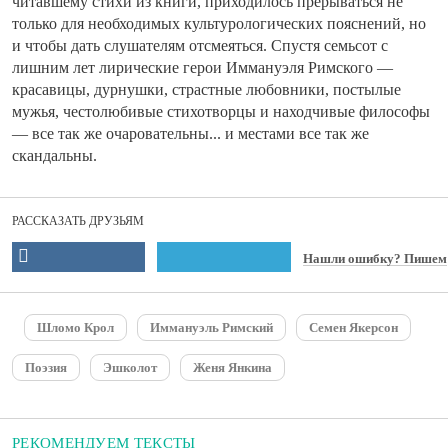
читавшему стихи из книги, приходилось прерываться не
только для необходимых культурологических пояснений, но
и чтобы дать слушателям отсмеяться. Спустя семьсот с
лишним лет лирические герои Иммануэля Римского —
красавицы, дурнушки, страстные любовники, постылые
мужья, честолюбивые стихотворцы и находчивые философы
— все так же очаровательны... и местами все так же
скандальны.
РАССКАЗАТЬ ДРУЗЬЯМ
Нашли ошибку? Пишем
Шломо Крол
Иммануэль Римский
Семен Якерсон
Поэзия
Эшколот
Женя Янкина
РЕКОМЕНДУЕМ ТЕКСТЫ