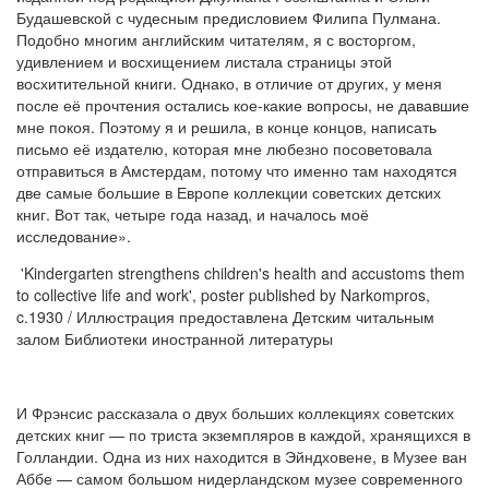
Будашевской с чудесным предисловием Филипа Пулмана.
Подобно многим английским читателям, я с восторгом,
удивлением и восхищением листала страницы этой
восхитительной книги. Однако, в отличие от других, у меня
после её прочтения остались кое-какие вопросы, не дававшие
мне покоя. Поэтому я и решила, в конце концов, написать
письмо её издателю, которая мне любезно посоветовала
отправиться в Амстердам, потому что именно там находятся
две самые большие в Европе коллекции советских детских
книг. Вот так, четыре года назад, и началось моё
исследование».
'Kindergarten strengthens children's health and accustoms them
to collective life and work', poster published by Narkompros,
c.1930 / Иллюстрация предоставлена Детским читальным
залом Библиотеки иностранной литературы
И Фрэнсис рассказала о двух больших коллекциях советских
детских книг — по триста экземпляров в каждой, хранящихся в
Голландии. Одна из них находится в Эйндховене, в Музее ван
Аббе — самом большом нидерландском музее современного