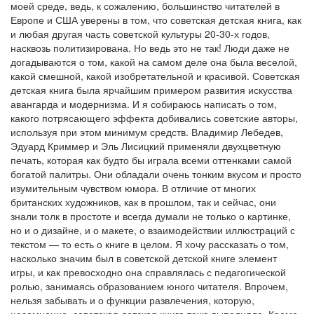
моей среде, ведь, к сожалению, большинство читателей в
Европе и США уверены в том, что советская детская книга, как
и любая другая часть советской культуры 20-30-х годов,
насквозь политизирована. Но ведь это не так! Люди даже не
догадываются о том, какой на самом деле она была веселой,
какой смешной, какой изобретательной и красивой. Советская
детская книга была ярчайшим примером развития искусства
авангарда и модернизма. И я собираюсь написать о том,
какого потрясающего эффекта добивались советские авторы,
используя при этом минимум средств. Владимир Лебедев,
Эдуард Криммер и Эль Лисицкий применяли двухцветную
печать, которая как будто бы играла всеми оттенками самой
богатой палитры. Они обладали очень тонким вкусом и просто
изумительным чувством юмора. В отличие от многих
британских художников, как в прошлом, так и сейчас, они
знали толк в простоте и всегда думали не только о картинке,
но и о дизайне, и о макете, о взаимодействии иллюстраций с
текстом — то есть о книге в целом. Я хочу рассказать о том,
насколько значим был в советской детской книге элемент
игры, и как превосходно она справлялась с педагогической
ролью, занимаясь образованием юного читателя. Впрочем,
нельзя забывать и о функции развлечения, которую,
несомненно, советская детская книга тоже выполняла. Кроме