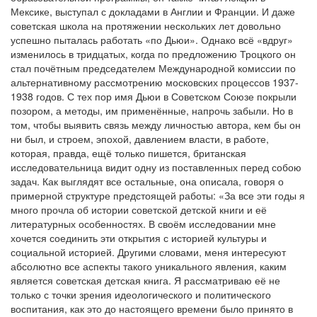
Мексике, выступал с докладами в Англии и Франции. И даже
советская школа на протяжении нескольких лет довольно
успешно пыталась работать «по Дьюи». Однако всё «вдруг»
изменилось в тридцатых, когда по предложению Троцкого он
стал почётным председателем Международной комиссии по
альтернативному рассмотрению московских процессов 1937-
1938 годов. С тех пор имя Дьюи в Советском Союзе покрыли
позором, а методы, им применённые, напрочь забыли. Но в
том, чтобы выявить связь между личностью автора, кем бы он
ни был, и строем, эпохой, давлением власти, в работе,
которая, правда, ещё только пишется, британская
исследовательница видит одну из поставленных перед собою
задач. Как выглядят все остальные, она описала, говоря о
примерной структуре предстоящей работы: «За все эти годы я
много прочла об истории советской детской книги и её
литературных особенностях. В своём исследовании мне
хочется соединить эти открытия с историей культуры и
социальной историей. Другими словами, меня интересуют
абсолютно все аспекты такого уникального явления, каким
является советская детская книга. Я рассматриваю её не
только с точки зрения идеологического и политического
воспитания, как это до настоящего времени было принято в