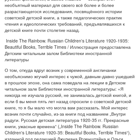
необъятный материал для своего всё более и более
разрастающегося исследования, посвящённого истории
советской детской книги, а также педагогических практик
чтения и идеологических требований, предъявлявшихся к
детской книге почти столетие назад.
Inside The Rainbow. Russian Children's Literature 1920-1935:
Beautiful Books, Terrible Times / Иллюстрация предоставлена
Детским читальным залом Библиотеки иностранной
литературы
О том, откуда вдруг возник у современной англичанки
необъяснимо жгучий интерес к чужой, давным-давно ушедшей
в прошлое эпохе, она сама поведала на лекции в Детском
читальном зале Библиотеки иностранной литературы: «Я
никогда не изучала русский, не занималась детской книгой, и
если б вы меня пять лет назад спросили о советской детской
книге, то я бы мало что могла вам рассказать. Мой интерес
возник почти случайно, из-за книги под названием „Внутри
радуги. Русская детская литература 1920-35 гг. Прекрасные
книги, ужасные времена“ („Inside The Rainbow. Russian
Children's Literature 1920-35: Beautiful Books, Terrible Times“),
изданной под редакцией Джулиана Розенштайна и Ольги