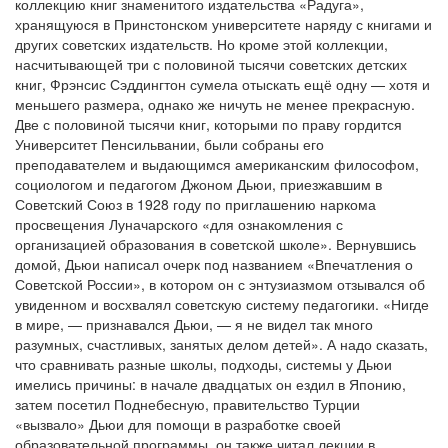
коллекцию книг знаменитого издательства «Радуга»,
хранящуюся в Принстонском университете наряду с книгами и
других советских издательств. Но кроме этой коллекции,
насчитывающей три с половиной тысячи советских детских
книг, Фрэнсис Сэддингтон сумела отыскать ещё одну — хотя и
меньшего размера, однако же ничуть не менее прекрасную.
Две с половиной тысячи книг, которыми по праву гордится
Университет Пенсильвании, были собраны его
преподавателем и выдающимся американским философом,
социологом и педагогом Джоном Дьюи, приезжавшим в
Советский Союз в 1928 году по приглашению наркома
просвещения Луначарского «для ознакомления с
организацией образования в советской школе». Вернувшись
домой, Дьюи написал очерк под названием «Впечатления о
Советской России», в котором он с энтузиазмом отзывался об
увиденном и восхвалял советскую систему педагогики. «Нигде
в мире, — признавался Дьюи, — я не видел так много
разумных, счастливых, занятых делом детей». А надо сказать,
что сравнивать разные школы, подходы, системы у Дьюи
имелись причины: в начале двадцатых он ездил в Японию,
затем посетил Поднебесную, правительство Турции
«вызвало» Дьюи для помощи в разработке своей
образовательной программы, он также читал лекции в