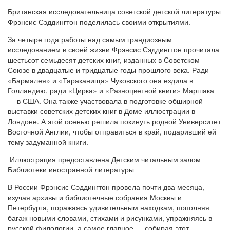
Британская исследовательница советской детской литературы
Фрэнсис Сэддингтон поделилась своими открытиями.
За четыре года работы над самым грандиозным
исследованием в своей жизни Фрэнсис Сэддингтон прочитала
шестьсот семьдесят детских книг, изданных в Советском
Союзе в двадцатые и тридцатые годы прошлого века. Ради
«Бармалея» и «Тараканища» Чуковского она ездила в
Голландию, ради «Цирка» и «Разноцветной книги» Маршака
— в США. Она также участвовала в подготовке обширной
выставки советских детских книг в Доме иллюстрации в
Лондоне. А этой осенью решила покинуть родной Университет
Восточной Англии, чтобы отправиться в край, подаривший ей
тему задуманной книги.
Иллюстрация предоставлена Детским читальным залом
Библиотеки иностранной литературы
В России Фрэнсис Сэддингтон провела почти два месяца,
изучая архивы и библиотечные собрания Москвы и
Петербурга, поражаясь удивительным находкам, пополняя
багаж новыми словами, стихами и рисунками, упражняясь в
русской филологии, а самое главное — собирая этот