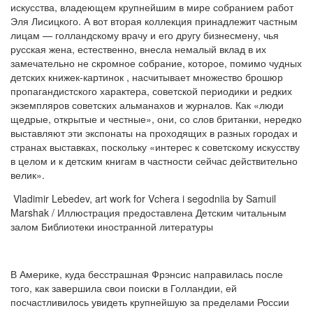
искусства, владеющем крупнейшим в мире собранием работ
Эля Лисицкого. А вот вторая коллекция принадлежит частным
лицам — голландскому врачу и его другу бизнесмену, чья
русская жена, естественно, внесла немалый вклад в их
замечательно не скромное собрание, которое, помимо чудных
детских книжек-картинок , насчитывает множество брошюр
пропагандистского характера, советской периодики и редких
экземпляров советских альманахов и журналов. Как «люди
щедрые, открытые и честные», они, со слов британки, нередко
выставляют эти экспонаты на проходящих в разных городах и
странах выставках, поскольку «интерес к советскому искусству
в целом и к детским книгам в частности сейчас действительно
велик».
Vladimir Lebedev, art work for Vchera i segodniia by Samuil
Marshak / Иллюстрация предоставлена Детским читальным
залом Библиотеки иностранной литературы
В Америке, куда бесстрашная Фрэнсис направилась после
того, как завершила свои поиски в Голландии, ей
посчастливилось увидеть крупнейшую за пределами России