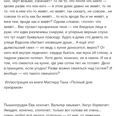
оно, чёрт возьми, означает? То ли то, что почти что никто —
кроме разве что кое-кого — в этом доме давно не живёт, то ли
то, что в нём кто-то живёт, но живёт, так сказать, не совсем...не
совсем то есть как бы живёт... то есть вроде бы и не живёт, а
меж тем, вроде как и живёт? Одним словом, «почти» что
живёт... Вас пугают прозрачные тени — эти бледные лица и
руки, что едва различимы снаружи, и упорные верные слухи,
что тут ходят буквально повсюду: будто в доме сто девять по
улице Вздохов обитают зловещие души... А ещё этот
дьявольский смех — он ведь с кухни доносится, верно? От
него всё внутри леденеет, сердце бьётся, как муха об стенку, а
ладони ужасно потеют. Хотя дело, конечно, не в смехе. И не в
том, что смеются на кухне, где уже сотни лет не готовят. Дело
в принципе, если угодно! Разве можно смеяться над гостем? И
вообще — что такого смешного?
Иллюстрация из книги Мистера Тана «Полный дом
призраков»
Пышногрудая Ева хохочет, Вальтер хмыкает, Ангус бормочет.
Амадея, конечно, хлопочет, только вот голова её очень...
очень любит всё делать отдельно — от неё, от девчонки,