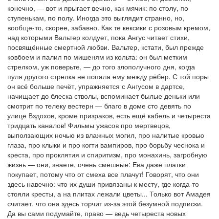
конечно, — вот и прыгает вечно, как мячик: по столу, по
ступенькам, по полу. Иногда это выглядит странно, но,
вообще-то, скорее, забавно. Как те кексики с розовым кремом,
над которыми Вальтер колдует, пока Ангус читает стихи,
посвящённые смертной любви. Вальтер, кстати, был прежде
ковбоем и палил по мишеням из кольта: он был метким
стрелком, уж поверьте, — до того злополучного дня, когда
пуля другого стрелка не попала ему между рёбер. С той поры
он всё больше печёт, упражняется с Ангусом в дартсе,
начищает до блеска стволы, вспоминает былые деньки или
смотрит по телеку вестерн — благо в доме сто девять по
улице Вздохов, кроме призраков, есть ещё кабель и четыреста
тридцать каналов! Фильмы ужасов про мертвецов,
выползающих ночью из влажных могил, про налитые кровью
глаза, про клыки и про когти вампиров, про борьбу чеснока и
креста, про проклятия и спиритизм, про монахинь, загробную
жизнь — они, знаете, очень смешные: Ева даже платки
покупает, потому что от смеха все плачут! Говорят, что они
здесь навечно: что их души привязаны к месту, где когда-то
стояли кресты, а на плитах лежали цветы... Только вот Амадея
считает, что она здесь торчит из-за этой безумной подписки.
Да вы сами подумайте, право — ведь четыреста новых