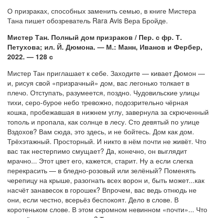
О призраках, способных заменить семью, в книге Мистера
Тана пишет обозреватель Rara Avis Вера Бройде.
Мистер Тан. Полный дом призраков / Пер. с фр. Т.
Петухова; ил. Й. Дюмона. — М.: Манн, Иванов и Фербер,
2022. — 128 с
Мистер Тан приглашает к себе. Заходите — кивает Дюмон —
и, рисуя свой «призрачный» дом, вас легонько толкает в
плечо. Отступать, разумеется, поздно. Чудовильские улицы
тихи, серо-бурое небо тревожно, подозрительно чёрная
кошка, пробежавшая в нижнем углу, завернула за скрюченный
тополь и пропала, как солнце в лесу. Сто девятый по улице
Вздохов? Вам сюда, это здесь, и не бойтесь. Дом как дом.
Трёхэтажный. Просторный. И никто в нём почти не живёт. Что
вас так нестерпимо смущает? Да, конечно, он выглядит
мрачно... Этот цвет его, кажется, старит. Ну а если слегка
перекрасить — в бледно-розовый или зелёный? Поменять
черепицу на крыше, разогнать всех ворон и, быть может...как
насчёт занавесок в горошек? Впрочем, вас ведь отнюдь не
они, если честно, всерьёз беспокоят. Дело в слове. В
коротеньком слове. В этом скромном невинном «почти»... Что