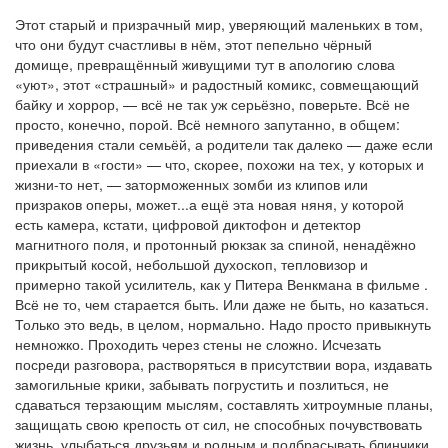
Этот старый и призрачный мир, уверяющий маленьких в том,
что они будут счастливы в нём, этот пепельно чёрный
домище, превращённый живущими тут в апологию слова
«уют», этот «страшный» и радостный комикс, совмещающий
байку и хоррор, — всё не так уж серьёзно, поверьте. Всё не
просто, конечно, порой. Всё немного запутанно, в общем:
приведения стали семьёй, а родители так далеко — даже если
приехали в «гости» — что, скорее, похожи на тех, у которых и
жизни-то нет, — заторможенных зомби из клипов или
призраков оперы, может...а ещё эта новая няня, у которой
есть камера, кстати, цифровой диктофон и детектор
магнитного поля, и протонный рюкзак за спиной, ненадёжно
прикрытый косой, небольшой духоскоп, тепловизор и
примерно такой усилитель, как у Питера Венкмана в фильме
.
Всё не то, чем старается быть. Или даже не быть, но казаться.
Только это ведь, в целом, нормально. Надо просто привыкнуть
немножко. Проходить через стены не сложно. Исчезать
посреди разговора, растворяться в присутствии вора, издавать
замогильные крики, забывать погрустить и позлиться, не
сдаваться терзающим мыслям, составлять хитроумные планы,
защищать свою крепость от сил, не способных почувствовать
жизнь, улыбаться друзьям и родным и подбрасывать блинчики