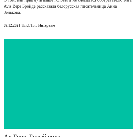
О том, как прыгнуть выше головы и не сломаться обозревателю Rara
Avis Вере Бройде рассказала белорусская писательница Анна
Зенькова.
09.12.2021
ТЕКСТЫ /
Интервью
​Ак Буре. Белый волк