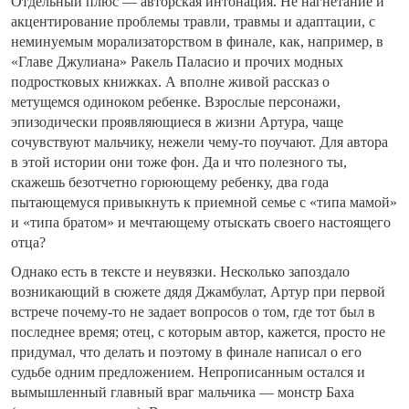
Отдельный плюс — авторская интонация. Не нагнетание и
акцентирование проблемы травли, травмы и адаптации, с
неминуемым морализаторством в финале, как, например, в
«Главе Джулиана» Ракель Паласио и прочих модных
подростковых книжках. А вполне живой рассказ о
метущемся одиноком ребенке. Взрослые персонажи,
эпизодически проявляющиеся в жизни Артура, чаще
сочувствуют мальчику, нежели чему-то поучают. Для автора
в этой истории они тоже фон. Да и что полезного ты,
скажешь безотчетно горюющему ребенку, два года
пытающемуся привыкнуть к приемной семье с «типа мамой»
и «типа братом» и мечтающему отыскать своего настоящего
отца?
Однако есть в тексте и неувязки. Несколько запоздало
возникающий в сюжете дядя Джамбулат, Артур при первой
встрече почему-то не задает вопросов о том, где тот был в
последнее время; отец, с которым автор, кажется, просто не
придумал, что делать и поэтому в финале написал о его
судьбе одним предложением. Непрописанным остался и
вымышленный главный враг мальчика — монстр Баха