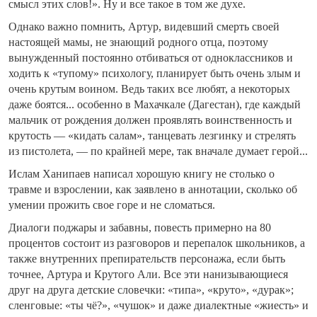
смысл этих слов!». Ну и все такое в том же духе.
Однако важно помнить, Артур, видевший смерть своей
настоящей мамы, не знающий родного отца, поэтому
вынужденный постоянно отбиваться от одноклассников и
ходить к «тупому» психологу, планирует быть очень злым и
очень крутым воином. Ведь таких все любят, а некоторых
даже боятся... особенно в Махачкале (Дагестан), где каждый
мальчик от рождения должен проявлять воинственность и
крутость — «кидать салам», танцевать лезгинку и стрелять
из пистолета, — по крайней мере, так вначале думает герой...
Ислам Ханипаев написал хорошую книгу не столько о
травме и взрослении, как заявлено в аннотации, сколько об
умении прожить свое горе и не сломаться.
Диалоги поджары и забавны, повесть примерно на 80
процентов состоит из разговоров и перепалок школьников, а
также внутренних препирательств персонажа, если быть
точнее, Артура и Крутого Али. Все эти нанизывающиеся
друг на друга детские словечки: «типа», «круто», «дурак»;
сленговые: «ты чё?», «чушок» и даже диалектные «жиесть» и