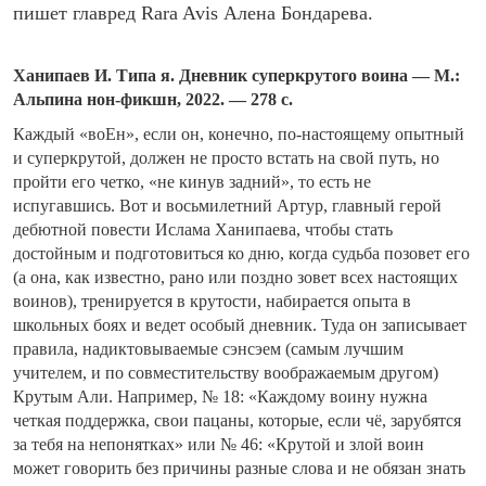
пишет главред Rara Avis Алена Бондарева.
Ханипаев И. Типа я. Дневник суперкрутого воина — М.:
Альпина нон-фикшн, 2022. — 278 с.
Каждый «воЕн», если он, конечно, по-настоящему опытный
и суперкрутой, должен не просто встать на свой путь, но
пройти его четко, «не кинув задний», то есть не
испугавшись. Вот и восьмилетний Артур, главный герой
дебютной повести Ислама Ханипаева, чтобы стать
достойным и подготовиться ко дню, когда судьба позовет его
(а она, как известно, рано или поздно зовет всех настоящих
воинов), тренируется в крутости, набирается опыта в
школьных боях и ведет особый дневник. Туда он записывает
правила, надиктовываемые сэнсэем (самым лучшим
учителем, и по совместительству воображаемым другом)
Крутым Али. Например, № 18: «Каждому воину нужна
четкая поддержка, свои пацаны, которые, если чё, зарубятся
за тебя на непонятках» или № 46: «Крутой и злой воин
может говорить без причины разные слова и не обязан знать