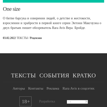
​One size
О битве барсука и озверении людей, о детстве и жестокости,
взрослении и храбрости в первой книге серии Энтони Макгоуэна о
двух братьях пишет обозреватель Rara Avis Вера. Бройде.
03.02.2022
ТЕКСТЫ /
Рецензии
ТЕКСТЫ
СОБЫТИЯ
КРАТКО
Авторы
Контакты
Реклама
Rara Avis в соцсетях
18+
Разработка