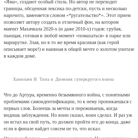
«Яма», создают особый стиль. Но автор не переходит
границы, обсценная лексика по-детски, пусть и несколько
нарочито, заменяется словом «*ругательство*». Этот прием
позволяет автору создать и отличный фон, на котором
маячит Махачкала 2020-х (и даже 2010-х) годов: грубая,
пьющая, готовая в любой момент «помахаться» в парке или
маршрутке. Злая, но в то же время красивая (как герой
описывает море!) и наивная в общей мечте о золотом унитазе
в каждом доме.
Ханипаев И. Типа я. Дневник суперкрутого воина
Что до Артура, временно безымянного война, с понятными
проблемами самоидентификации, то к нему проникаешься с
первых слов. Болеешь за мечты и переживаешь, когда
видишь заблуждения. Но воин сказал, воин сделал. И раз уж
он встал на свой путь, то должен пройти его до конца, даже
если в финале найдет совсем не то, что искал.