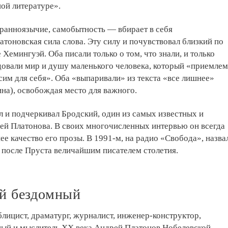
ой литературе».
ранноязычие, самобытность — вбирает в себя
атоновская сила слова. Эту силу и почувствовал близкий по
 Хемингуэй. Оба писали только о том, что знали, и только
довали мир и душу маленького человека, который «приемлем
сим для себя». Оба «выпаривали» из текста «все лишнее»
на), освобождая место для важного.
л и подчеркивал Бродский, один из самых известных и
ей Платонова. В своих многочисленных интервью он всегда
е качество его прозы. В 1991-м, на радио «Свобода», назва
 после Пруста величайшим писателем столетия.
й бездомный
ублицист, драматург, журналист, инженер-конструктор,
ный и мыслитель XX века Андрей Платонов Нобелевской