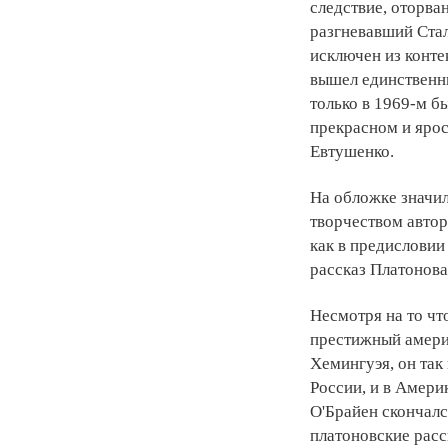
следствие, оторва
разгневавший Стал
исключен из конте
вышел единственны
только в 1969-м б
прекрасном и ярос
Евтушенко.
На обложке значил
творчеством автор
как в предисловии
рассказ Платонова
Несмотря на то чт
престижный амери
Хемингуэя, он так
России, и в Америк
О'Брайен скончалс
платоновские расс