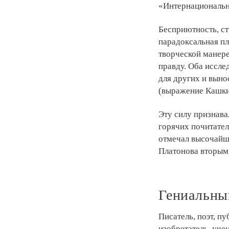
«Интернациональн
Бесприютность, ст
парадоксальная пл
творческой манере
правду. Оба иссле
для других и выно
(выражение Кашки
Эту силу признава
горячих почитател
отмечал высочайше
Платонова вторым
Гениальны
Писатель, поэт, п
изобретатель, уче