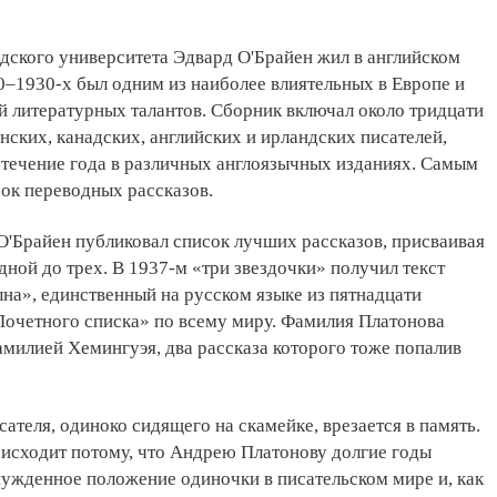
дского университета Эдвард О'Брайен жил в английском
0–1930-х был одним из наиболее влиятельных в Европе и
 литературных талантов. Сборник включал около тридцати
нских, канадских, английских и ирландских писателей,
 течение года в различных англоязычных изданиях. Самым
ок переводных рассказов.
О'Брайен публиковал список лучших рассказов, присваивая
одной до трех. В 1937-м «три звездочки» получил текст
на», единственный на русском языке из пятнадцати
Почетного списка» по всему миру. Фамилия Платонова
амилией Хемингуэя, два рассказа которого тоже попалив
сателя, одиноко сидящего на скамейке, врезается в память.
исходит потому, что Андрею Платонову долгие годы
ужденное положение одиночки в писательском мире и, как