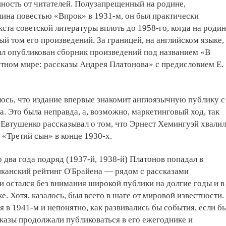
нность от читателей. Полузапрещенный на родине,
ина повестью «Впрок» в 1931-м, он был практически
кста советской литературы вплоть до 1958-го, когда на роди
й том его произведений. За границей, на английском языке,
ыл опубликован сборник произведений под названием «В
тном мире: рассказы Андрея Платонова» с предисловием Е.
ось, что издание впервые знакомит англоязычную публику с
а. Это была неправда, а, возможно, маркетинговый ход, так
 Евтушенко рассказывал о том, что Эрнест Хемингуэй хвалил
 «Третий сын» в конце 1930-х.
о два года подряд (1937-й, 1938-й) Платонов попадал в
канский рейтинг О'Брайена — рядом с рассказами
 и остался без внимания широкой публики на долгие годы и в
е. Хотя, казалось, был всего в шаге от мировой известности.
я в 1941-м и непонятно, как развивались бы события, если б
казы продолжали публиковаться в его ежегоднике и