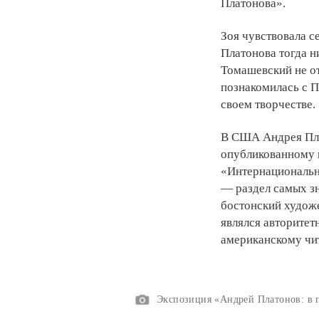
Платонова».
Зоя чувствовала се
Платонова тогда ни
Томашевский не отв
познакомилась с П
своем творчестве.
В США Андрея Пла
опубликованному в
«Интернациональна
— раздел самых з
бостонский художе
являлся авторитет
американскому чи
Экспозиция «Андрей Платонов: в 