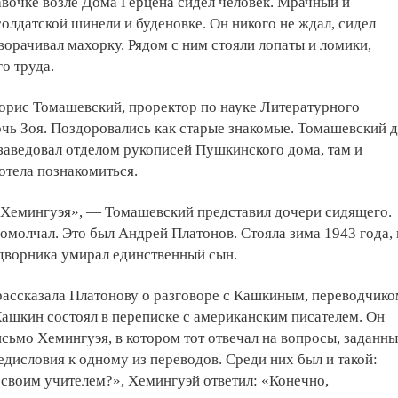
вочке возле Дома Герцена сидел человек. Мрачный и
солдатской шинели и буденовке. Он никого не ждал, сидел
ворачивал махорку. Рядом с ним стояли лопаты и ломики,
о труда.
орис Томашевский, проректор по науке Литературного
дочь Зоя. Поздоровались как старые знакомые. Томашевский 
заведовал отделом рукописей Пушкинского дома, там и
хотела познакомиться.
ь Хемингуэя», — Томашевский представил дочери сидящего.
ромолчал. Это был Андрей Платонов. Стояла зима 1943 года, 
-дворника умирал единственный сын.
рассказала Платонову о разговоре с Кашкиным, переводчико
ашкин состоял в переписке с американским писателем. Он
сьмо Хемингуэя, в котором тот отвечал на вопросы, заданн
едисловия к одному из переводов. Среди них был и такой:
 своим учителем?», Хемингуэй ответил: «Конечно,