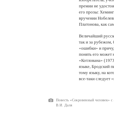
премии не удостои
его прозы: Хеминг
вручении Нобелевк
Платонова, как са
Величайший русски
так и за рубежом,
«ошибки» и причу
понять его может 
«Котлована» (1973
языке, Бродский п
тому языку, на ко
все-таки следует 
Повесть «Сокровенный человек» с
В.И. Даля