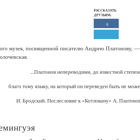
РАССКАЗАТЬ
ДРУЗЬЯМ:
0
ого музея, посвященной писателю Андрею Платонову, —
Золочевская.
...Платонов непереводими, до известной степен
благо тому языку, на который он переведен быть не може
И. Бродский. Послесловие к «Котловану» А. Платоно
емингуэя