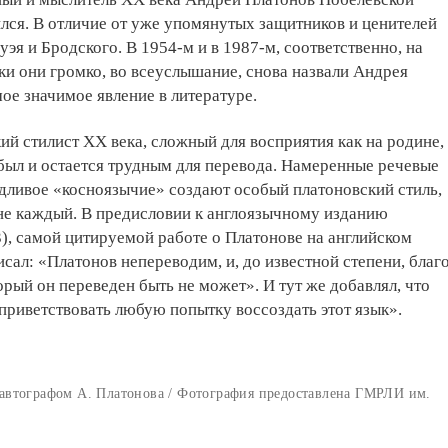
лся. В отличие от уже упомянутых защитников и ценителей
уэя и Бродского. В 1954-м и в 1987-м, соответственно, на
и они громко, во всеуслышание, снова назвали Андрея
мое значимое явление в литературе.
й стилист XX века, сложный для восприятия как на родине,
 был и остается трудным для перевода. Намеренные речевые
дливое «косноязычие» создают особый платоновский стиль,
не каждый. В предисловии к англоязычному изданию
), самой цитируемой работе о Платонове на английском
исал: «Платонов непереводим, и, до известной степени, благ
торый он переведен быть не может». И тут же добавлял, что
«приветствовать любую попытку воссоздать этот язык».
 автографом А. Платонова / Фотография предоставлена ГМРЛИ им.