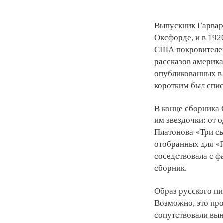
Выпускник Гарвар
Оксфорде, и в 192
США покровителей
рассказов америка
опубликованных в
коротким был спис
В конце сборника 
им звездочки: от 
Платонова «Три сы
отобранных для «
соседствовала с ф
сборник.
Образ русского пи
Возможно, это про
сопутствовали вын