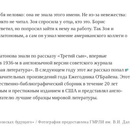
бя неловко: она не знала этого имени. Не из-за невежества:
кто не читал. Зоя спросила у отца, кто это. Борис
етил, но попросил зайти к нему на работу. Так Зоя и
латоновым, а сам он узнал мнение американского коллеги о
тонова знали по рассказу «Третий сын», впервые
 1936-м в англоязычной версии советского журнала
я литература». В следующем году этот же рассказ попал в
начительных произведений года Ежегодника О'Брайена. Этот
ственно-библиографический сборник в течение 20 лет
ным и престижным изданием в США и представлял англо-
тателю лучшие образцы мировой литературы.
поисках будущего» / Фотография предоставлена ГМРЛИ им. В.И. Дал