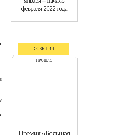
января – начало
февраля 2022 года
до
СОБЫТИЯ
ПРОШЛО
в
м
ые
​Премия «Большая