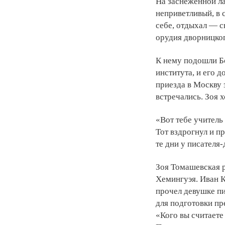
На заснеженной ла
неприветливый, в 
себе, отдыхал — с
орудия дворницког
К нему подошли Б
института, и его 
приезда в Москву 
встречались. Зоя 
«Вот тебе учител
Тот вздрогнул и п
те дни у писателя
Зоя Томашевская 
Хемингуэя. Иван К
прочел девушке пи
для подготовки пр
«Кого вы считаете