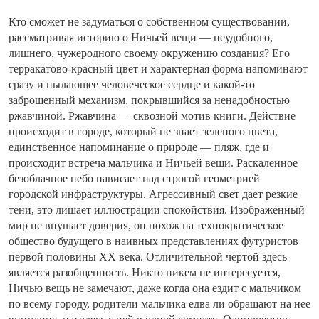
Кто сможет не задуматься о собственном существовании,
рассматривая историю о Ничьей вещи — неудобного,
лишнего, чужеродного своему окружению создания? Его
терракатово-красный цвет и характерная форма напоминают
сразу и пылающее человеческое сердце и какой-то
заброшенный механизм, покрывшийся за ненадобностью
ржавчиной. Ржавчина — сквозной мотив книги. Действие
происходит в городе, который не знает зеленого цвета,
единственное напоминание о природе — пляж, где и
происходит встреча мальчика и Ничьей вещи. Раскаленное
безоблачное небо нависает над строгой геометрией
городской инфраструктуры. Агрессивный свет дает резкие
тени, это лишает иллюстрации спокойствия. Изображенный
мир не внушает доверия, он похож на технократическое
общество будущего в наивных представлениях футуристов
первой половины XX века. Отличительной чертой здесь
является разобщенность. Никто никем не интересуется,
Ничью вещь не замечают, даже когда она ездит с мальчиком
по всему городу, родители мальчика едва ли обращают на нее