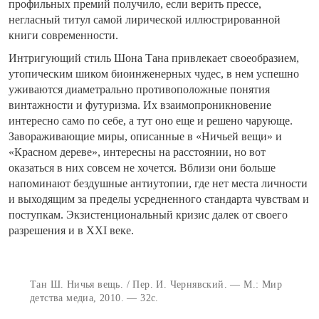
профильных премий получило, если верить прессе,
негласный титул самой лирической иллюстрированной
книги современности.
Интригующий стиль Шона Тана привлекает своеобразием,
утопическим шиком биоинженерных чудес, в нем успешно
уживаются диаметрально противоположные понятия
винтажности и футуризма. Их взаимопроникновение
интересно само по себе, а тут оно еще и решено чарующе.
Завораживающие миры, описанные в «Ничьей вещи» и
«Красном дереве», интересны на расстоянии, но вот
оказаться в них совсем не хочется. Вблизи они больше
напоминают бездушные антиутопии, где нет места личности
и выходящим за пределы усредненного стандарта чувствам и
поступкам. Экзистенциональный кризис далек от своего
разрешения и в XXI веке.
Тан Ш. Ничья вещь. / Пер. И. Чернявский. — М.: Мир
детства медиа, 2010. — 32с.