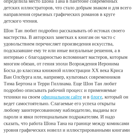
определила место Шона Тана в пантеоне современных
детских иллюстраторов, что стало добрым знаком и для всего
направления серьезных графических романов в круге
детского чтения.
Шон Тан любит подробно рассказывать об истоках своего
мастерства. В авторских заметках к книгам он часто с
удовольствием перечисляет произведения искусства,
подсказавшие ему те или иные визуальные решения, а в
интервью с благодарностью вспоминает мастеров, которым
многим обязан, от гения эпохи Возрождения Иеронима
Босха до классика книжной иллюстрации ХХ века Криса
Ван Олсбурга или, например, культовых современников
Тима Бертона и Терри Гиллиама. Еще Шон Тан любит
подробно описывать рабочий процесс и применяемые
техники на своем
официальном сайте
и в
блоге
, который он
ведет самостоятельно. Слагаемые его успеха открыты
любому заинтересованному наблюдателю, выданы все
пароли и явки потенциальным подражателям. И надо
сказать, что работа Шона Тана на границе между комиксами
уровня графических новелл и иллюстрированными книгами