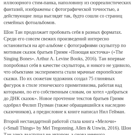
иллюзорного стим-панка, наполовину из сюрреалистических
фантазий, изображены с фотографической точностью, а
действующие лица выглядят так, будто сошли со страниц
семейных фотоальбомов.
Шон Тан продолжает пробовать себя в разных форматах.
Среди его совсем свежих произведений интересно
остановиться на арт-альбоме с фотографиями скульптур по
мотивам сказок братьев Гримм «Поющая косточка» («The
Singing Bones». Arthur A. Levine Books, 2016). Тан впервые
попробовал себя в качестве скульптора, и никого не удивило,
что объектами эксперимента стали мрачные европейские
сказки. По их сюжетам художник создал 75 глиняных
фигурок в стиле этнического примитивизма, работая над
которыми, по его собственным словам, он хотел «добраться
до ДНК сказок». Новое прочтение текстов братьев Гримм
одобрил Филип Пулман (также обращавшийся к наследию
сказочников), а предисловие к книге написал Нил Гейман.
Второй нестандартной работой стала книга «Мелочи»
(«Small Things» by Mel Tregonning. Allen & Unwin, 2016). Шон
Тан здесь выступил не автором, а снова немного