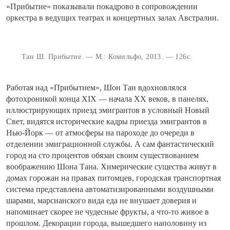
«Прибытие» показывали покадрово в сопровождении
оркестра в ведущих театрах и концертных залах Австралии.
Тан Ш. Прибытие. — М.: Комильфо, 2013. — 126с.
Работая над «Прибытием», Шон Тан вдохновлялся
фотохроникой конца XIX — начала ХХ веков, в панелях,
иллюстрирующих приезд эмигрантов в условный Новый
Свет, видятся исторические кадры приезда эмигрантов в
Нью-Йорк — от атмосферы на пароходе до очереди в
отделении эмиграционной службы. А сам фантастический
город на сто процентов обязан своим существованием
воображению Шона Тана. Химерические существа живут в
домах горожан на правах питомцев, городская транспортная
система представлена автоматизированными воздушными
шарами, марсианского вида еда не внушает доверия и
напоминает скорее не чудесные фрукты, а что-то живое в
прошлом. Декорации города, вышедшего наполовину из