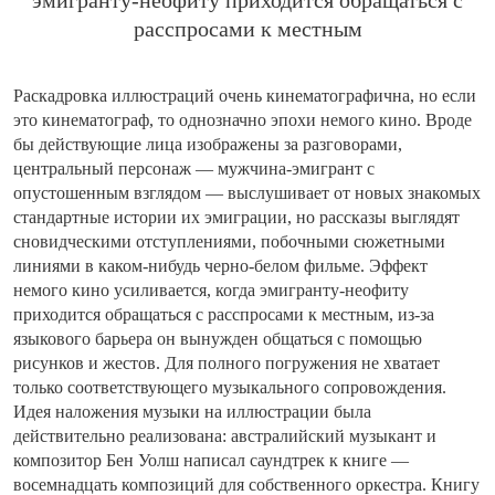
эмигранту-неофиту приходится обращаться с
расспросами к местным
Раскадровка иллюстраций очень кинематографична, но если
это кинематограф, то однозначно эпохи немого кино. Вроде
бы действующие лица изображены за разговорами,
центральный персонаж — мужчина-эмигрант с
опустошенным взглядом — выслушивает от новых знакомых
стандартные истории их эмиграции, но рассказы выглядят
сновидческими отступлениями, побочными сюжетными
линиями в каком-нибудь черно-белом фильме. Эффект
немого кино усиливается, когда эмигранту-неофиту
приходится обращаться с расспросами к местным, из-за
языкового барьера он вынужден общаться с помощью
рисунков и жестов. Для полного погружения не хватает
только соответствующего музыкального сопровождения.
Идея наложения музыки на иллюстрации была
действительно реализована: австралийский музыкант и
композитор Бен Уолш написал саундтрек к книге —
восемнадцать композиций для собственного оркестра. Книгу