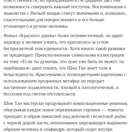
ответственности, но пробудившееся сострадание дает ему
возможность совершить важный поступок. Воспоминания о
знакомстве с Ничьей вещью станут значимыми и, возможно,
спасительными для повзрослевшего и все больше
утопающего в рутине мальчика.
Финал «Красного дерева» более оптимистичный, он дарит
надежду и желание узнать, что притаилось за углом
беспросветной повседневности. Хотя начало такой развязки
не предвещает. Преисполненные символизма иллюстрации
на тему «Если ты думаешь, что хуже уже быть не может, ты
ошибаешься» дают понять, что Шон Тан знает толк в
безысходности. Красочными и полноцветными картинами с
использованием прозрачных метафор он передает
настроение подавленности, близкой к патологической, и
бессилия под гнетом обстоятельств.
Шон Тан мастерски продумывает композиционные решения,
обыгрывая каждое новое переживание героини — темнота
приходит в образе нависшей над девочкой гигантской рыбы
с черной дырой пасти, непонимание окружающих выражено
образом человека в скафандре, который сидит внутри