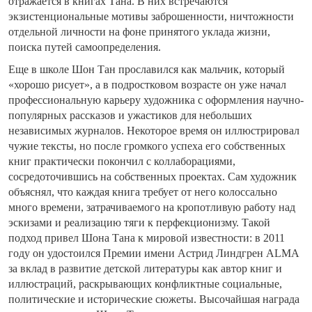
отражается в книгах Тана. В них встречаются
экзистенциональные мотивы заброшенности, ничтожности
отдельной личности на фоне принятого уклада жизни,
поиска путей самоопределения.
Еще в школе Шон Тан прославился как мальчик, который
«хорошо рисует», а в подростковом возрасте он уже начал
профессиональную карьеру художника с оформления научно-
популярных рассказов и ужастиков для небольших
независимых журналов. Некоторое время он иллюстрировал
чужие тексты, но после громкого успеха его собственных
книг практически покончил с коллаборациями,
сосредоточившись на собственных проектах. Сам художник
объяснял, что каждая книга требует от него колоссально
много времени, затрачиваемого на кропотливую работу над
эскизами и реализацию тяги к перфекционизму. Такой
подход привел Шона Тана к мировой известности: в 2011
году он удостоился Премии имени Астрид Линдгрен ALMA
за вклад в развитие детской литературы как автор книг и
иллюстраций, раскрывающих конфликтные социальные,
политические и исторические сюжеты. Высочайшая награда