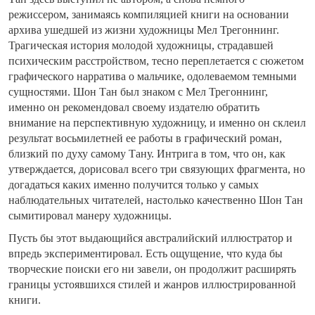
режиссером, занимаясь компиляцией книги на основании
архива ушедшей из жизни художницы Мел Трегоннинг.
Трагическая история молодой художницы, страдавшей
психическим расстройством, тесно переплетается с сюжетом
графического нарратива о мальчике, одолеваемом темными
сущностями. Шон Тан был знаком с Мел Трегоннинг,
именно он рекомендовал своему издателю обратить
внимание на перспективную художницу, и именно он склеил
результат восьмилетней ее работы в графический роман,
близкий по духу самому Тану. Интрига в том, что он, как
утверждается, дорисовал всего три связующих фрагмента, но
догадаться каких именно получится только у самых
наблюдательных читателей, настолько качественно Шон Тан
сымитировал манеру художницы.
Пусть бы этот выдающийся австралийский иллюстратор и
впредь экспериментировал. Есть ощущение, что куда бы
творческие поиски его ни завели, он продолжит расширять
границы устоявшихся стилей и жанров иллюстрированной
книги.