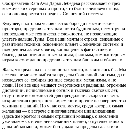
Обозреватель Rara Avis Дарья Лебедева рассказывает о трех
космических сериалах и про то, что будет с человечеством,
если оно вырвется за пределы Солнечной системы.
Будущее, в котором человечество бороздит космические
просторы, представляется нам почти будничным, несмотря на
непреодолимые технические сложности, не позволяющие
улететь дальше Луны. Все наши мечты и страхи, связанные с
развитием техники, освоением планет Солнечной системы и
покорением далеких звезд, воплощены в фантастике, и
благодаря многочисленным книгам, фильмам, компьютерным
играм космос давно представляется нам близким и обжитым.
Жаль, что реальных фактов не так много, как хотелось бы. Мы
все еще не можем выйти за пределы Солнечной системы, да и
исследуют ее, собирая ценные сведения, механизмы, а не
люди. Нам все еще мешают смертоносная радиация, огромные
дистанции, исчисляемые в сотнях и тысячах световых лет,
отсутствие возможностей для преодоления скорости света,
искривления пространства-времени и прочие несовершенства
техники и знаний. Но у нас есть мечты, среди которых самая
желанная — о встрече с инопланетными цивилизациями
(здесь же кроется и самый страшный кошмар), о заселении
уже знакомых и еще неизведанных планет, о путешествиях в
дальний космос и, может быть, даже за пределы галактики.