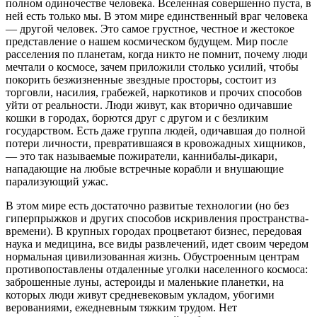
полном одиночестве человека. Вселенная совершенно пуста, в
ней есть только мы. В этом мире единственный враг человека
— другой человек. Это самое грустное, честное и жестокое
представление о нашем космическом будущем. Мир после
расселения по планетам, когда никто не помнит, почему люди
мечтали о космосе, зачем приложили столько усилий, чтобы
покорить безжизненные звездные просторы, состоит из
торговли, насилия, грабежей, наркотиков и прочих способов
уйти от реальности. Люди живут, как вторично одичавшие
кошки в городах, борются друг с другом и с безликим
государством. Есть даже группа людей, одичавшая до полной
потери личности, превратившаяся в кровожадных хищников,
— это так называемые пожиратели, каннибалы-дикари,
нападающие на любые встречные корабли и внушающие
парализующий ужас.
В этом мире есть достаточно развитые технологии (но без
гиперпрыжков и других способов искривления пространства-
времени). В крупных городах процветают бизнес, передовая
наука и медицина, все виды развлечений, идет своим чередом
нормальная цивилизованная жизнь. Обустроенным центрам
противопоставлены отдаленные уголки населенного космоса:
заброшенные луны, астероиды и маленькие планетки, на
которых люди живут средневековым укладом, убогими
верованиями, ежедневным тяжким трудом. Нет