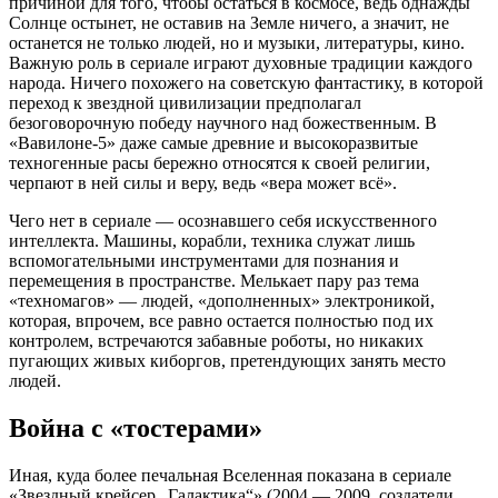
причиной для того, чтобы остаться в космосе, ведь однажды
Солнце остынет, не оставив на Земле ничего, а значит, не
останется не только людей, но и музыки, литературы, кино.
Важную роль в сериале играют духовные традиции каждого
народа. Ничего похожего на советскую фантастику, в которой
переход к звездной цивилизации предполагал
безоговорочную победу научного над божественным. В
«Вавилоне-5» даже самые древние и высокоразвитые
техногенные расы бережно относятся к своей религии,
черпают в ней силы и веру, ведь «вера может всё».
Чего нет в сериале — осознавшего себя искусственного
интеллекта. Машины, корабли, техника служат лишь
вспомогательными инструментами для познания и
перемещения в пространстве. Мелькает пару раз тема
«техномагов» — людей, «дополненных» электроникой,
которая, впрочем, все равно остается полностью под их
контролем, встречаются забавные роботы, но никаких
пугающих живых киборгов, претендующих занять место
людей.
Война с «тостерами»
Иная, куда более печальная Вселенная показана в сериале
«Звездный крейсер „Галактика“» (2004 — 2009, создатели