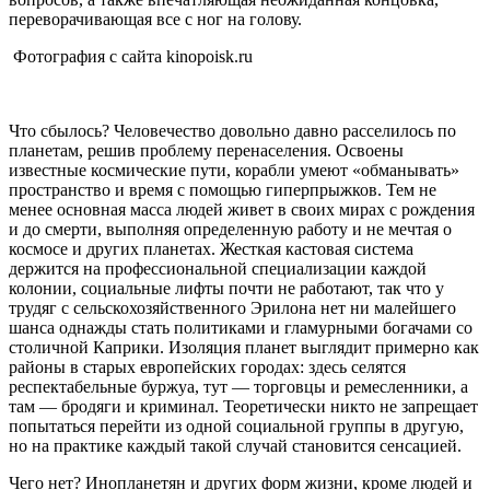
переворачивающая все с ног на голову.
Фотография с сайта kinopoisk.ru
Что сбылось? Человечество довольно давно расселилось по
планетам, решив проблему перенаселения. Освоены
известные космические пути, корабли умеют «обманывать»
пространство и время с помощью гиперпрыжков. Тем не
менее основная масса людей живет в своих мирах с рождения
и до смерти, выполняя определенную работу и не мечтая о
космосе и других планетах. Жесткая кастовая система
держится на профессиональной специализации каждой
колонии, социальные лифты почти не работают, так что у
трудяг с сельскохозяйственного Эрилона нет ни малейшего
шанса однажды стать политиками и гламурными богачами со
столичной Каприки. Изоляция планет выглядит примерно как
районы в старых европейских городах: здесь селятся
респектабельные буржуа, тут — торговцы и ремесленники, а
там — бродяги и криминал. Теоретически никто не запрещает
попытаться перейти из одной социальной группы в другую,
но на практике каждый такой случай становится сенсацией.
Чего нет? Инопланетян и других форм жизни, кроме людей и