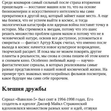
Среди кошмаров самый сильный после страха вторжения
пришельцев — восстание машин или то, что на основе
биоинженерии и искусственного интеллекта мы сами
превратимся в другой вид, который займет наше место. А еще
мы боимся, что не успеем выйти в космос, и тогда
экологическая катастрофа или ядерная война поставят точку в
истории. Мы стремимся к звездам, потому что это шанс
решить множество проблем одним махом и потому что не в
человеческой натуре, освоив все доступное, успокоиться и
смириться — фантаст Артур Кларк считал, что именно после
выхода в космос начнется новое культурное возрождение,
творческий расцвет. И пока мы не можем покорять другие
планеты в реальности, мы снова и снова пишем об этом книги
и снимаем кино. Особенно любимый жанр — научно-
фантастические сериалы, в которых реализованы самые
разные представления о нашей новой космической жизни. На
примере трех знаковых многосерийных фильмов посмотрим,
какое будущее мы сами себе пророчим.
Клешня дружбы
Сериал «Вавилон-5» был снят в 1994-1998 годах. Его
создатель и идеолог Джозеф Майкл Стражинский
вдохновлялся множеством разных книг и идей, отзвуки