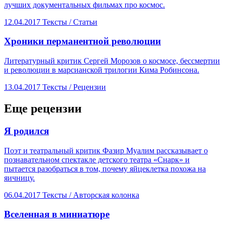
лучших документальных фильмах про космос.
12.04.2017
Тексты /
Статьи
​Хроники перманентной революции
Литературный критик Сергей Морозов о космосе, бессмертии
и революции в марсианской трилогии Кима Робинсона.
13.04.2017
Тексты /
Рецензии
Еще рецензии
​Я родился
Поэт и театральный критик Фазир Муалим рассказывает о
познавательном спектакле детского театра «Снарк» и
пытается разобраться в том, почему яйцеклетка похожа на
яичницу.
06.04.2017
Тексты /
Авторская колонка
Вселенная в миниатюре