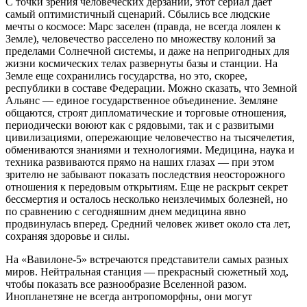
С точки зрения человеческих дерзаний, этот сериал дает
самый оптимистичный сценарий. Сбылись все людские
мечты о космосе: Марс заселен (правда, не всегда лоялен к
Земле), человечество расселено по множеству колоний за
пределами Солнечной системы, и даже на непригодных для
жизни космических телах развернуты базы и станции. На
Земле еще сохранились государства, но это, скорее,
республики в составе Федерации. Можно сказать, что Земной
Альянс — единое государственное объединение. Земляне
общаются, строят дипломатические и торговые отношения,
периодически воюют как с рядовыми, так и с развитыми
цивилизациями, опережающие человечество на тысячелетия,
обмениваются знаниями и технологиями. Медицина, наука и
техника развиваются прямо на наших глазах — при этом
зрителю не забывают показать последствия неосторожного
отношения к передовым открытиям. Еще не раскрыт секрет
бессмертия и осталось несколько неизлечимых болезней, но
по сравнению с сегодняшним днем медицина явно
продвинулась вперед. Средний человек живет около ста лет,
сохраняя здоровье и силы.
На «Вавилоне-5» встречаются представители самых разных
миров. Нейтральная станция — прекрасный сюжетный ход,
чтобы показать все разнообразие Вселенной разом.
Инопланетяне не всегда антропоморфны, они могут