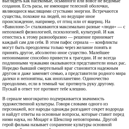
выглядеть как насекомые, осьминоги или вовсе не ведомые
создания. Есть расы, не имеющие телесной оболочки,
являющиеся мыслящими сгустками энергии. Встречаются
существа, похожие на людей, но ведущие иное
происхождение, например, от птиц или от ящериц. На
«Вавилоне-5» сталкиваются максимально разные «люди» — с
непохожей физиологией, психологией, культурой. И как
отнестись к этому разнообразию — решение принимает
каждый сам для себя. В этом пафос сериала — конфликты
могут быть преодолены только через желание понять и
принять другое, абсолютно иное существо. Малейшее
непонимание способно привести к трагедии. И не всегда
подлинными чужаками оказываются представители иных рас.
Нередко бывший смертельный враг становится надежным
другом и даже заменяет семью, а представители родного мира
далеки и непонятны, как инопланетяне. Одиночество
преодолимо, если в темный час протянуть руку другому.
Пускай в ответ тот протянет тебе клешню.
В сериале многократно подчеркивается значимость
художественной культуры. Говоря словами одного из
персонажей, все народы однажды разгадают секрет водорода
и найдут ответы на основные вопросы, которые ставит перед
ними наука, но Моцарт и Шекспир неповторимы. Другой
герой фильма называет сохранение культуры основной