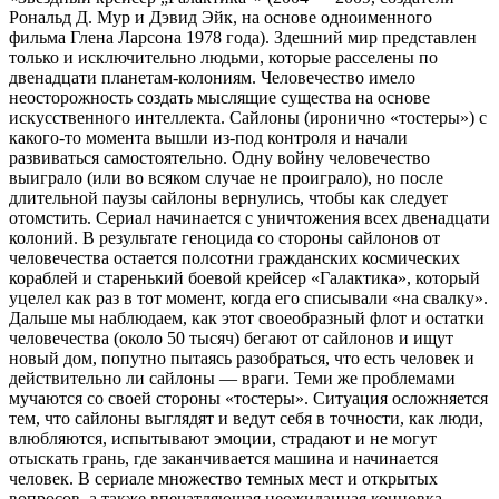
Рональд Д. Мур и Дэвид Эйк, на основе одноименного
фильма Глена Ларсона 1978 года). Здешний мир представлен
только и исключительно людьми, которые расселены по
двенадцати планетам-колониям. Человечество имело
неосторожность создать мыслящие существа на основе
искусственного интеллекта. Сайлоны (иронично «тостеры») с
какого-то момента вышли из-под контроля и начали
развиваться самостоятельно. Одну войну человечество
выиграло (или во всяком случае не проиграло), но после
длительной паузы сайлоны вернулись, чтобы как следует
отомстить. Сериал начинается с уничтожения всех двенадцати
колоний. В результате геноцида со стороны сайлонов от
человечества остается полсотни гражданских космических
кораблей и старенький боевой крейсер «Галактика», который
уцелел как раз в тот момент, когда его списывали «на свалку».
Дальше мы наблюдаем, как этот своеобразный флот и остатки
человечества (около 50 тысяч) бегают от сайлонов и ищут
новый дом, попутно пытаясь разобраться, что есть человек и
действительно ли сайлоны — враги. Теми же проблемами
мучаются со своей стороны «тостеры». Ситуация осложняется
тем, что сайлоны выглядят и ведут себя в точности, как люди,
влюбляются, испытывают эмоции, страдают и не могут
отыскать грань, где заканчивается машина и начинается
человек. В сериале множество темных мест и открытых
вопросов, а также впечатляющая неожиданная концовка,