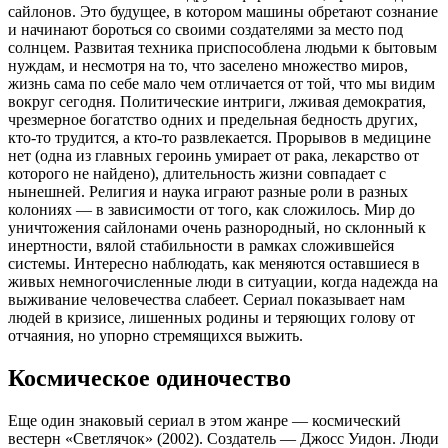
сайлонов. Это будущее, в котором машины обретают сознание
и начинают бороться со своими создателями за место под
солнцем. Развитая техника приспособлена людьми к бытовым
нуждам, и несмотря на то, что заселено множество миров,
жизнь сама по себе мало чем отличается от той, что мы видим
вокруг сегодня. Политические интриги, лживая демократия,
чрезмерное богатство одних и предельная бедность других,
кто-то трудится, а кто-то развлекается. Прорывов в медицине
нет (одна из главных героинь умирает от рака, лекарство от
которого не найдено), длительность жизни совпадает с
нынешней. Религия и наука играют разные роли в разных
колониях — в зависимости от того, как сложилось. Мир до
уничтожения сайлонами очень разнородный, но склонный к
инертности, вялой стабильности в рамках сложившейся
системы. Интересно наблюдать, как меняются оставшиеся в
живых немногочисленные люди в ситуации, когда надежда на
выживание человечества слабеет. Сериал показывает нам
людей в кризисе, лишенных родины и теряющих голову от
отчаяния, но упорно стремящихся выжить.
Космическое одиночество
Еще один знаковый сериал в этом жанре — космический
вестерн «Светлячок» (2002). Создатель — Джосс Уидон. Люди