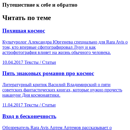
​Путешествие к себе и обратно
Читать по теме
​Похищая космос
Культуролог Александра Юргенева специально для Rara Avis о
том, кто впервые сфотографировал Луну и как
астрофотография влияет на жизнь обычного человека.
10.04.2017
Тексты /
Статьи
​Пять знаковых романов про космос
Литературный критик Василий Владимирский о пяти
советских фантастических книгах, которые нужно прочесть
накануне Дня космонавтики.
11.04.2017
Тексты /
Статьи
​Вход в бесконечность
Обозреватель Rara Avis Артем Артемов рассказывает о