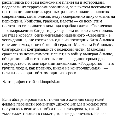
расселились по всем возможным планетам и астероидам,
подвергли их терраформированию и, за вычетом нескольких
центров цивилизации, крупных развитых планет, аналогов
современных мегаполисов, ведут совершенно дикую жизнь на
периферии. Убийства, грабежи, налеты — со всем этим
постоянно сталкивается команда корабля класса «Светлячок»
— отмороженная банда, торгующая чем попало с кем попало.
Во главе корабля, сентиментально названного «Серенити» в
честь долины, где состоялась одна из последних битв Альянса
и независимых, стоит бывший сержант Малкольм Рейнольдс,
благородный контрабандист с кодексом чести. Малкольм
сражался за независимость планет, но войну выиграл Альянс,
объединивший все заселенные миры в единое громоздкое
государство с тоталитарными замашками. «Государство — это
группа людей, как правило, никем не контролируемая», —
печально говорит об этом один из героев.
Фотография с сайта kinopoisk.ru
Если абстрагироваться от понятного желания создателей
фильма перенести романтику Дикого Запада в космос (что
получилось великолепно!) и проанализировать, какой
«месседж» заложен в сюжете, то выводы опечалят. Речь о