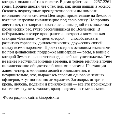
которых можно найти в сюжете. Время действия — 2257-2261
годы. Прошло двести лет с тех пор, как люди вышли в космос.
Освоить недоступные прежде технологии им помогли
инопланетяне из системы Центавра, прилетевшие на Землю и
взявшие незрелую цивилизацию под свою опеку. Но прошло
двести лет, центавриане оказались лишь одной из множества
космических рас, густо расселившихся по Вселенной. В
нейтральном секторе пространства построена космическая
станция «Вавилон-5», цель которой — способствовать
развитию торговых, дипломатических, дружеских связей
между всеми народами. Проект создан в основном землянами,
но при финансовой поддержке минбарцев — расы, в войне с
которой Земля и человечество едва не были уничтожены. Тем
не менее наступили мирные времена, и теперь земляне вполне
цивилизованно общаются с бывшими врагами. На станции
живет четверть миллиона людей и инопланетян, и
неудивительно, что, выражаясь словами одного из земных
офицеров, «тут постоянно лихорадит». Заговоры, интриги,
кровь, любовь, подвиги и приключения — все это происходит
на тесном «куске металла», вращающемся во тьме космоса.
Фотография с сайта kinopoisk.ru