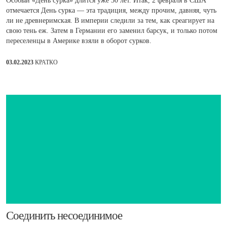
Особый «День сурка» длится уже 30 лет. Итак, 2 февраля в США
отмечается День сурка — эта традиция, между прочим, давняя, чуть
ли не древнеримская. В империи следили за тем, как среагирует на
свою тень еж. Затем в Германии его заменил барсук, и только потом
переселенцы в Америке взяли в оборот сурков.
03.02.2023
КРАТКО
Соединить несоединимое