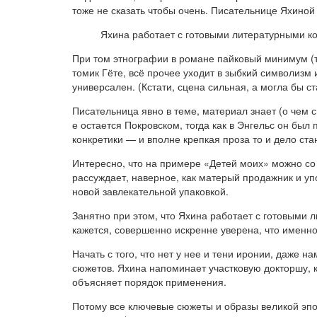
тоже не сказать чтобы очень. Писательнице Яхиной б
Яхина работает с готовыми литературными к
При том этнографии в романе пайковый минимум (то
томик Гёте, всё прочее уходит в зыбкий символизм
универсален. (Кстати, сцена сильная, а могла бы с
Писательница явно в теме, материал знает (о чем с
е остается Покровском, тогда как в Энгельс он был
конкретики — и вполне крепкая проза то и дело ста
Интересно, что на примере «Детей моих» можно со
рассуждает, наверное, как матерый продажник и уп
новой завлекательной упаковкой.
Занятно при этом, что Яхина работает с готовыми 
кажется, совершенно искренне уверена, что именно 
Начать с того, что нет у нее и тени иронии, даже 
сюжетов. Яхина напоминает участковую докторшу, 
объясняет порядок применения.
Потому все ключевые сюжеты и образы великой эпох