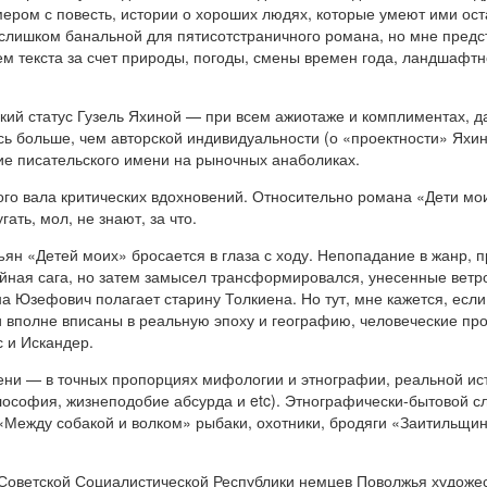
мером с повесть, истории о хороших людях, которые умеют ими ос
 слишком банальной для пятисотстраничного романа, но мне предс
 текста за счет природы, погоды, смены времен года, ландшафтног
кий статус Гузель Яхиной — при всем ажиотаже и комплиментах, д
сь больше, чем авторской индивидуальности (о «проектности» Яхин
е писательского имени на рыночных анаболиках.
ого вала критических вдохновений. Относительно романа «Дети мои
ать, мол, не знают, за что.
ъян «Детей моих» бросается в глаза с ходу. Непопадание в жанр,
ейная сага, но затем замысел трансформировался, унесенные ветро
а Юзефович полагает старину Толкиена. Но тут, мне кажется, если 
и вполне вписаны в реальную эпоху и географию, человеческие пр
 и Искандер.
ени — в точных пропорциях мифологии и этнографии, реальной ис
ософия, жизнеподобие абсурда и etc). Этнографически-бытовой сл
«Между собакой и волком» рыбаки, охотники, бродяги «Заитильщи
Советской Социалистической Республики немцев Поволжья художе