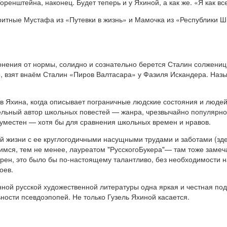
енштейна, наконец. Будет теперь и у Яхиной, а как же. «Я как вс
ритные Мустафа из «Путевки в жизнь» и Мамочка из «Республики Шк
клонения от нормы, солидно и сознательно берется Сталин солжениц
но, взят внаём Сталин «Пиров Валтасара» у Фазиля Искандера. Наз
ов Яхина, когда описывает пограничные людские состояния и людей
тельный автор школьных повестей — жанра, чрезвычайно популярно
 уместен — хотя бы для сравнения школьных времен и нравов.
 жизни с ее круглогодичными насущными трудами и заботами (зде
мся, тем не менее, лауреатом "РусскогоБукера"— там тоже замеча
рен, это было бы по-настоящему талантливо, без необходимости 
оев.
ой русской художественной литературы одна яркая и честная подр
сти псевдоэпопей. Не только Гузель Яхиной касается.