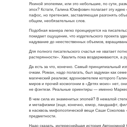
Яхиной эпопеями, или это небольшие, по сути, раз
эпох? Кстати, Галина Юзефович полагает эту идею
пафос, но претензия, заставляющая разгонять объем
общем, необязательных слов.
Подобная манера легко проецируется на писательс
покидает ощущение, что издательского проекта зде
надувание до неестественных объемов, взращивани
Для полного писательского счастья не хватает потн
растерянности». Хвалить пока воздерживаются, а руг
Да есть за что, конечно. Самый принципиальный из
очкам. Роман, надо полагать, был задуман как сем
магический реализм; вдохновителем которого Галин
миров и прочей космогонии в «Детях моих» нет, он
не фэнтези. Реальные ориентиры — именно Маркес
В чем сила их знаменитых эпопей? В немалой степ
и метафизики (еще, конечно, юмор, ландшафт, фил
в насквозь мифопоэтической вещи Саши Соколова 
предметности.
Надо сказать, интереснейшая история Автономной 