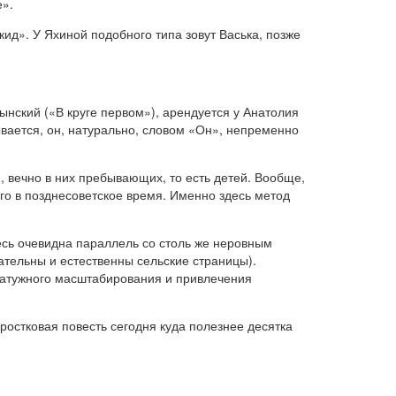
е».
ид». У Яхиной подобного типа зовут Васька, позже
ынский («В круге первом»), арендуется у Анатолия
ывается, он, натурально, словом «Он», непременно
, вечно в них пребывающих, то есть детей. Вообще,
го в позднесоветское время. Именно здесь метод
сь очевидна параллель со столь же неровным
тельны и естественны сельские страницы).
натужного масштабирования и привлечения
остковая повесть сегодня куда полезнее десятка