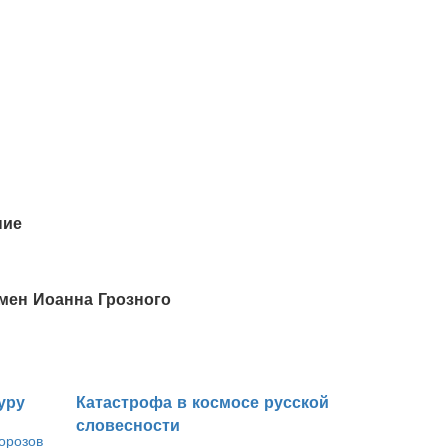
ние
мен Иоанна Грозного
уру
​Катастрофа в космосе русской
словесности
орозов