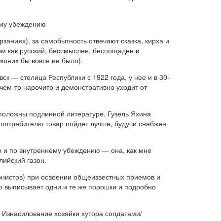
ему убеждению
аниях), за самобытность отвечают сказка, кирха и
ем как русский, бессмыслен, беспощаден и
ишних бы вовсе не было).
ск — столица Республики с 1922 года, у нее и в 30-
ачем-то нарочито и демонстративно уходит от
оположны подлинной литературе. Гузель Яхина
 потребителю товар пойдет лучше, будучи снабжен
о и по внутреннему убеждению — она, как мне
лийский газон.
дернистов) при освоении общеизвестных приемов и
ю выписывает одни и те же порошки и подробно
. Изнасилование хозяйки хутора солдатами/