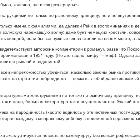
ыло, конечно, где и как развернуться.
онструкциями не только по рыночному принципу, но и по внутренн
лько имена с фамилиями, да далекий Рейх в воспоминаниях и дерз
 и волжскую набежавшую волну; даже бунт немецких крестьян, совс
тать мощной, если бы все нужные слова стояли на своем месте, а л
видетельствуют авторские комментарии к роману), разве что Покров
 переименован в 1931 году. (Но это ладно, мифу — миф). Однако з
новится рыхлой и водянистой.
 всей непреложностью убедиться, насколько законы рынка против
овает на стратегии ребрендинга — дескать, любой давно знакомый
литературными конструкциями не только по рыночному принципу, н
так и надо, большая литература так и осуществляется. Эдакий анг
намека на пародийность (как это водилось у отечественных постмо
которая каждому захворавшему ребенку с неизменной серьезность
и эксплуатируются невесть по какому кругу без всякой рефлексии