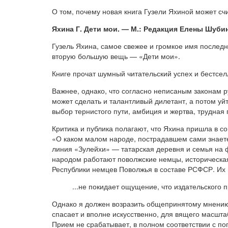
О том, почему новая книга Гузели Яхиной может сч
Ях
ина Г. Дети мои. — М.: Редакция Елены Шубин
Гузель Яхина, самое свежее и громкое имя послед
вторую большую вещь — «Дети мои».
Книге прочат шумный читательский успех и бестсел
Важнее, однако, что согласно неписаным законам р
может сделать и талантливый дилетант, а потом уй
выбор тернистого пути, амбиция и жертва, трудная 
Критика и публика полагают, что Яхина пришла в с
«О каком малом народе, пострадавшем сами знаете 
линия «Зулейхи» — татарская деревня и семья на 
народом работают поволжские немцы, историческая 
Республики немцев Поволжья в составе РСФСР. Их п
...не покидает ощущение, что издательского 
Однако я должен возразить общепринятому мнению
спасает и вполне искусственно, для вящего масшта
Прием не срабатывает, в полном соответствии с по