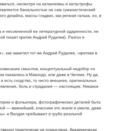
таваться, несмотря на катаклизмы и катастрофы
тавляется банальностью не сам гуманистический
о дизайна, массы гладких, как речная галька, но, в
а и несомненной ее литературной одаренности, не
ой пишет критик Андрей Рудалев). Разгон и
», как заметил тот же Андрей Рудалев, «критики в
 провисание смыслов, концептуальный недобор по
м оказались в Макондо, или даже в Чегеме. Ну да,
и есть сходство, то чисто внешнее, оригинальных
оявления, боль и страдания — настоящие. Никакое
тории и фольклора, фотографических деталей быта
ой — важнейший, классики это знали и умели, даже
ны» и Валдая пребывают в грубо-реальной
ственно практически не осмыслена. Академически