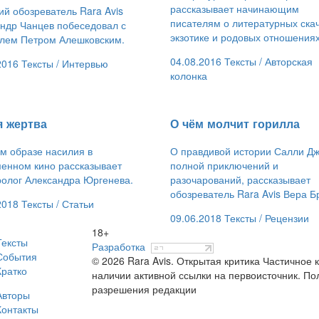
рассказывает начинающим
й обозреватель Rara Avis
писателям о литературных скач
ндр Чанцев побеседовал с
экзотике и родовых отношениях
лем Петром Алешковским.
04.08.2016
Тексты /
Авторская
2016
Тексты /
Интервью
колонка
я жертва
​О чём молчит горилла
м образе насилия в
О правдивой истории Салли Дж
енном кино рассказывает
полной приключений и
ролог Александра Юргенева.
разочарований, рассказывает
обозреватель Rara Avis Вера Б
2018
Тексты /
Статьи
09.06.2018
Тексты /
Рецензии
18+
Тексты
Разработка
События
© 2026 Rara Avis. Открытая критика
Частичное к
Кратко
наличии активной ссылки на первоисточник. По
разрешения редакции
Авторы
Контакты