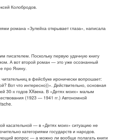
ексей Колобродов.
иями романа «Зулейха открывает глаза», написала
щим писателем. Поскольку первую удачную книгу
змом. А вот второй роман — это уже осознанный
не про Яхину.
х читательниц в фейсбуке иронически вопрошает:
й? Вот что интересно))». Действительно, основная
ей 30-х годов XXвека. В «Детях моих» малым
ествования (1923 — 1941 гг.) Автономной
tsche.
ой касательной — в «Детях моих» ситуацию не
ючительно категориями государств и народов.
едующий вопрос — а можно ли вообще полагать книги