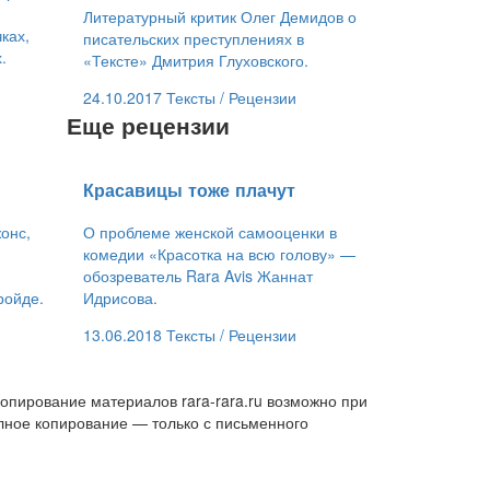
Литературный критик Олег Демидов о
ках,
писательских преступлениях в
.
«Тексте» Дмитрия Глуховского.
24.10.2017
Тексты /
Рецензии
Еще рецензии
​Красавицы тоже плачут
онс,
О проблеме женской самооценки в
комедии «Красотка на всю голову» —
обозреватель Rara Avis Жаннат
ройде.
Идрисова.
13.06.2018
Тексты /
Рецензии
опирование материалов rara-rara.ru возможно при
лное копирование — только с письменного