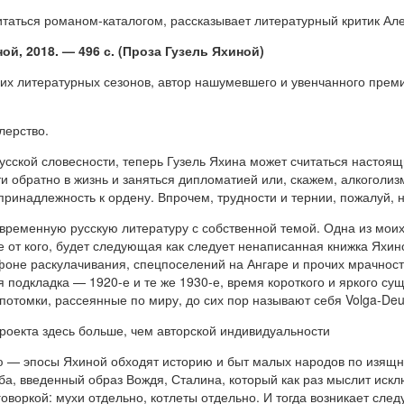
итаться романом-каталогом, рассказывает литературный критик Ал
ой, 2018. — 496 с. (Проза Гузель Яхиной)
них литературных сезонов, автор нашумевшего и увенчанного прем
лерство.
усской словесности, теперь Гузель Яхина может считаться настоя
ти обратно в жизнь и заняться дипломатией или, скажем, алкоголи
принадлежность к ордену. Впрочем, трудности и тернии, пожалуй, 
овременную русскую литературу с собственной темой. Одна из мои
от кого, будет следующая как следует ненаписанная книжка Яхино
фоне раскулачивания, спецпоселений на Ангаре и прочих мрачност
подкладка — 1920-е и те же 1930-е, время короткого и яркого сущ
отомки, рассеянные по миру, до сих пор называют себя Volga-Deu
проекта здесь больше, чем авторской индивидуальности
 — эпосы Яхиной обходят историю и быт малых народов по изящн
ба, введенный образ Вождя, Сталина, который как раз мыслит искл
говоркой: мухи отдельно, котлеты отдельно. И тогда возникает сл