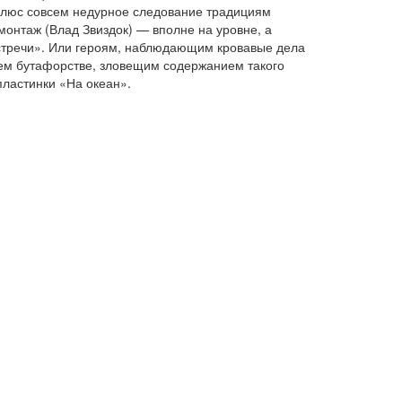
 Плюс совсем недурное следование традициям
онтаж (Влад Звиздок) — вполне на уровне, а
стречи». Или героям, наблюдающим кровавые дела
 всем бутафорстве, зловещим содержанием такого
пластинки «На океан».