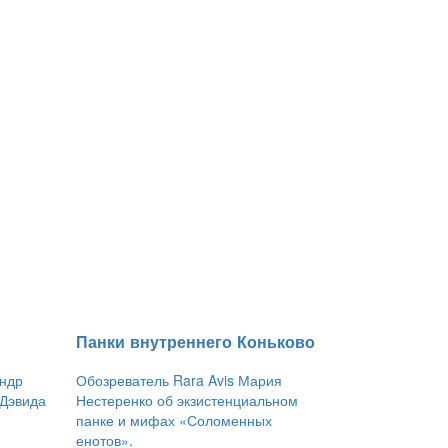
​Панки внутреннего Коньково
андр
Обозреватель Rara Avis Мария
 Дэвида
Нестеренко об экзистенциальном
панке и мифах «Соломенных
енотов».