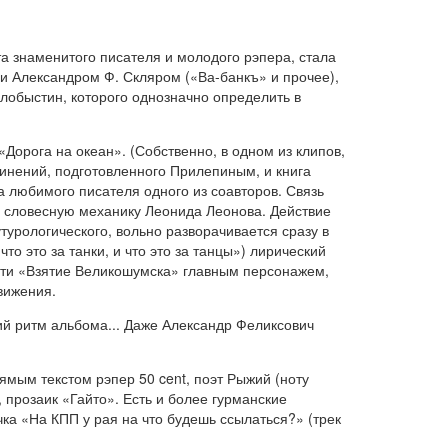
а знаменитого писателя и молодого рэпера, стала
ми Александром Ф. Скляром («Ва-банкъ» и прочее),
обыстин, которого однозначно определить в
Дорога на океан». (Собственно, в одном из клипов,
чинений, подготовленного Прилепиным, и книга
а любимого писателя одного из соавторов. Связь
ю словесную механику Леонида Леонова. Действие
урологического, вольно разворачивается сразу в
то это за танки, и что это за танцы») лирический
вести «Взятие Великошумска» главным персонажем,
вижения.
ий ритм альбома... Даже Александр Феликсович
рямым текстом рэпер 50 cent, поэт Рыжий (ноту
прозаик «Гайто». Есть и более гурманские
ка «На КПП у рая на что будешь ссылаться?» (трек