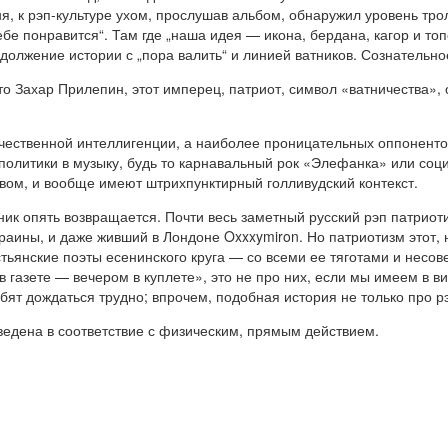
я, к рэп-культуре ухом, прослушав альбом, обнаружил уровень тро
е понравится“. Там где „наша идея — икона, бердана, кагор и топо
продолжение истории с „пора валить“ и линией ватников. Сознательн
то Захар Прилепин, этот имперец, патриот, символ «ватничества»
течественной интеллигенции, а наиболее проницательных оппонент
политики в музыку, будь то карнавальный рок «Элефанка» или соц
ом, и вообще имеют штрихпунктирный голливудский контекст.
тник опять возвращается. Почти весь заметный русский рэп патри
Украины, и даже живший в Лондоне Oxxxymiron. Но патриотизм этот,
естьянские поэты есенинского круга — со всеми ее тяготами и нес
в газете — вечером в куплете», это не про них, если мы имеем в ви
бят дождаться трудно; впрочем, подобная история не только про р
едена в соответствие с физическим, прямым действием.