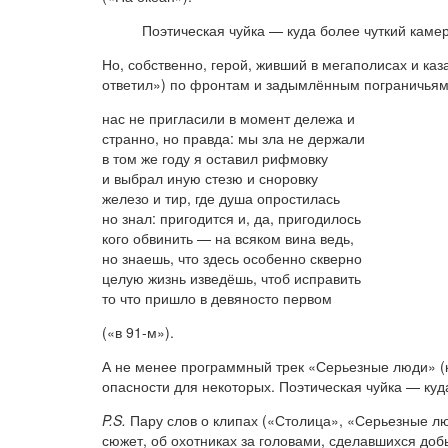
Поэтическая чуйка — куда более чуткий кам
Но, собственно, герой, живший в мегаполисах и каза
ответил») по фронтам и задымлённым пограничьям, 
нас не пригласили в момент дележа и
странно, но правда: мы зла не держали
в том же году я оставил рифмовку
и выбрал иную стезю и сноровку
железо и тир, где душа опростилась
но знал: пригодится и, да, пригодилось
кого обвинить — на всяком вина ведь,
но знаешь, что здесь особенно скверно
целую жизнь изведёшь, чтоб исправить
то что пришло в девяносто первом
(«в 91-м»).
А не менее программный трек «Серьезные люди» (к
опасности для некоторых. Поэтическая чуйка — ку
P.S.
Пару слов о клипах («Столица», «Серьезные лю
сюжет, об охотниках за головами, сделавшихся доб