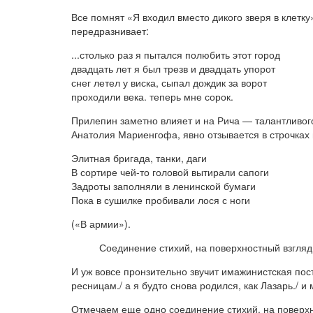
Все помнят «Я входил вместо дикого зверя в клетк
передразнивает:
...столько раз я пытался полюбить этот город
двадцать лет я был трезв и двадцать упорот
снег летел у виска, сыпал дождик за ворот
проходили века. теперь мне сорок.
Прилепин заметно влияет и на Рича — талантливого
Анатолия Мариенгофа, явно отзывается в строчках
Элитная бригада, танки, даги
В сортире чей-то головой вытирали сапоги
Задроты заполняли в ленинской бумаги
Пока в сушилке пробивали лося с ноги
(«В армии»).
Соединение стихий, на поверхностный взгляд
И уж вовсе пронзительно звучит имажинистская пос
ресницам./ а я будто снова родился, как Лазарь./ 
Отмечаем еще одно соединение стихий, на поверхн