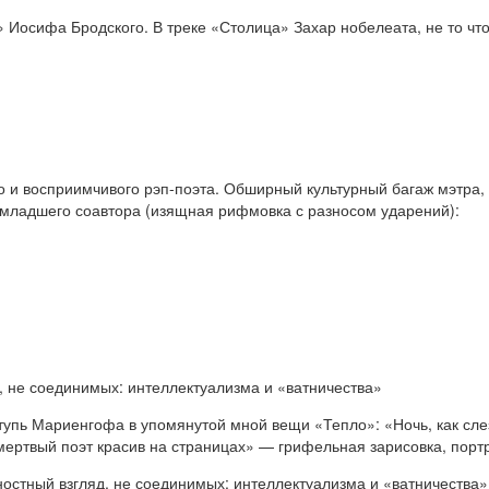
у» Иосифа Бродского. В треке «Столица» Захар нобелеата, не то ч
 и восприимчивого рэп-поэта. Обширный культурный багаж мэтра, 
 младшего соавтора (изящная рифмовка с разносом ударений):
, не соединимых: интеллектуализма и «ватничества»
тупь Мариенгофа в упомянутой мной вещи «Тепло»: «Ночь, как слез
и мертвый поэт красив на страницах» — грифельная зарисовка, пор
остный взгляд, не соединимых: интеллектуализма и «ватничества»