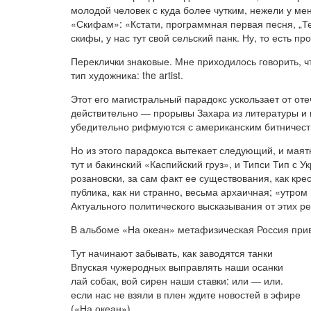
молодой человек с куда более чутким, нежели у мен
«Скифам»: «Кстати, программная первая песня, „Теб
скифы, у нас тут свой сельский панк. Ну, то есть 
Переклички знаковые. Мне приходилось говорить, ч
тип художника: the artist.
Этот его магистральный парадокс ускользает от о
действительно — прорывы Захара из литературы и 
убедительно рифмуются с американским битничеств
Но из этого парадокса вытекает следующий, и мая
тут и бакинский «Каспийский груз», и Типси Тип с 
розановски, за сам факт ее существования, как кр
публика, как ни странно, весьма архаичная; «утром 
Актуального политического высказывания от этих ре
В альбоме «На океан» метафизическая Россия прив
Тут начинают забывать, как заводятся танки
Впуская чужеродных выправлять наши осанки
лай собак, вой сирен наши ставки: или — или.
если нас не взяли в плен ждите новостей в эфире
(«На океан»).