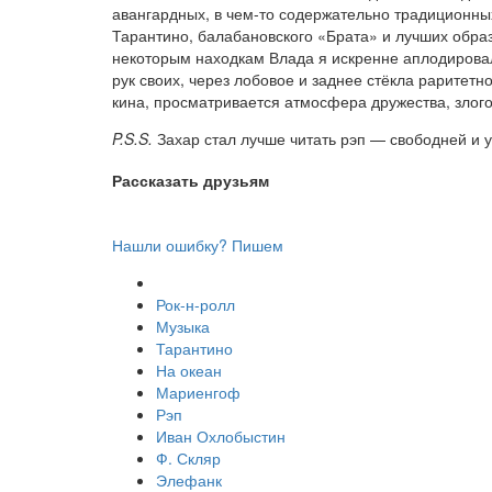
авангардных, в чем-то содержательно традиционны
Тарантино, балабановского «Брата» и лучших обра
некоторым находкам Влада я искренне аплодирова
рук своих, через лобовое и заднее стёкла раритетн
кина, просматривается атмосфера дружества, злог
P.S.S.
Захар стал лучше читать рэп — свободней и 
Рассказать друзьям
Нашли ошибку? Пишем
Рок-н-ролл
Музыка
Тарантино
На океан
Мариенгоф
Рэп
Иван Охлобыстин
Ф. Скляр
Элефанк