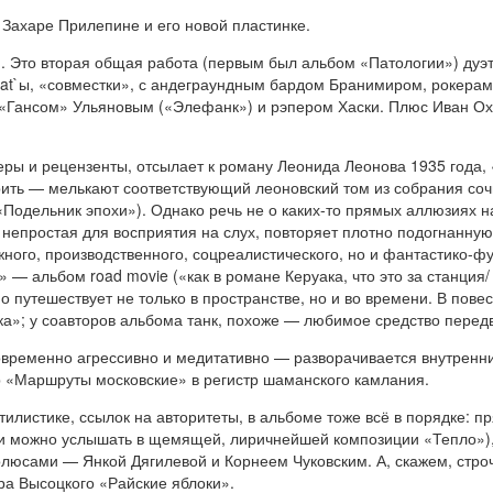
 Захаре Прилепине и его новой пластинке.
. Это вторая общая работа (первым был альбом «Патологии») дуэт
feat`ы, «совместки», с андеграундным бардом Бранимиром, рокера
ансом» Ульяновым («Элефанк») и рэпером Хаски. Плюс Иван Охл
еры и рецензенты, отсылает к роману Леонида Леонова 1935 года, «
орить — мелькают соответствующий леоновский том из собрания со
Подельник эпохи»). Однако речь не о каких-то прямых аллюзиях н
с непростая для восприятия на слух, повторяет плотно подогнанну
го, производственного, соцреалистического, но и фантастико-фут
— альбом road movie («как в романе Керуака, что это за станция/ ч
но путешествует не только в пространстве, но и во времени. В по
рка»; у соавторов альбома танк, похоже — любимое средство перед
новременно агрессивно и медитативно — разворачивается внутренн
 «Маршруты московские» в регистр шаманского камлания.
тилистике, ссылок на авторитеты, в альбоме тоже всё в порядке: п
и можно услышать в щемящей, лиричнейшей композиции «Тепло»), 
люсами — Янкой Дягилевой и Корнеем Чуковским. А, скажем, строч
ра Высоцкого «Райские яблоки».