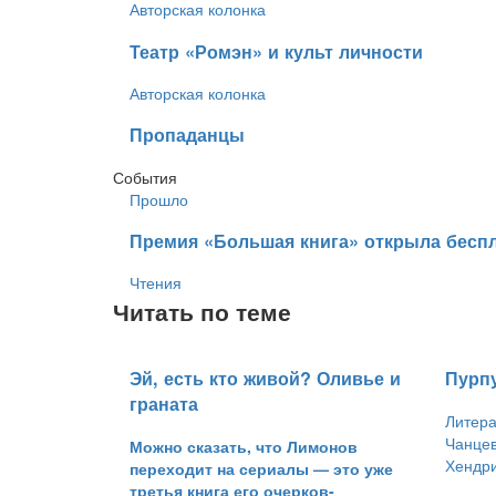
Авторская колонка
​Театр «Ромэн» и культ личности
Авторская колонка
​Пропаданцы
События
Прошло
​Премия «Большая книга» открыла беспл
Чтения
Читать по теме
Эй, есть кто живой? Оливье и
Пурп
граната
Литера
Чанцев
Можно сказать, что Лимонов
Хендри
переходит на сериалы — это уже
третья книга его очерков-