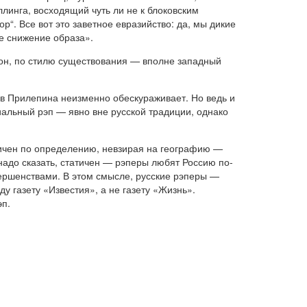
ллинга, восходящий чуть ли не к блоковским
р“. Все вот это заветное евразийство: да, мы дикие
ое снижение образа».
, он, по стилю существования — вполне западный
ов Прилепина неизменно обескураживает. Но ведь и
иальный рэп — явно вне русской традиции, однако
отичен по определению, невзирая на географию —
 надо сказать, статичен — рэперы любят Россию по-
овершенствами. В этом смысле, русские рэперы —
ду газету «Известия», а не газету «Жизнь».
эп.