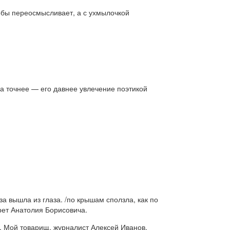
тобы переосмысливает, а с ухмылочкой
а точнее — его давнее увлечение поэтикой
а вышла из глаза. /по крышам сползла, как по
трет Анатолия Борисовича.
. Мой товарищ, журналист Алексей Иванов,