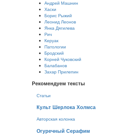
Андрей Машнин
Хаски
Борис Рыжий
Леонид Леонов
Янка Дягилева
Рич
Керуак
Патологии
Бродский
Корней Чуковский
Балабанов
Захар Прилепин
Рекомендуем тексты
Статьи
Культ Шерлока Холмса
Авторская колонка
​Огуречный Серафим