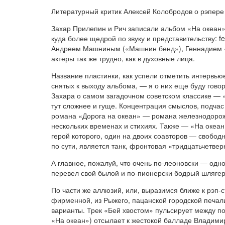
Литературный критик Алексей Колобродов о рэпере
Захар Прилепин и Рич записали альбом «На океан»
куда более щедрой по звуку и представительству: 
Андреем Машниным («Машнин бенд»), Геннадием «Г
актеры так же трудно, как в духовные лица.
Название пластинки, как успели отметить интервью
снятых к выходу альбома, — я о них еще буду гов
Захара о самом загадочном советском классике — «
тут сложнее и гуще. Концентрация смыслов, подча
романа «Дорога на океан» — романа железнодорожно
нескольких временах и стихиях. Также — «На океан» 
герой которого, один на двоих соавторов — свобод
по сути, является танк, фронтовая «тридцатьчетве
А главное, пожалуй, что очень по-леоновски — од
перевел свой былой и по-пионерски бодрый шлягер
По части же аллюзий, или, выразимся ближе к рэп-с
фирменной, из Рыжего, пацанской городской печал
варианты. Трек «Бей хвостом» пульсирует между по
«На океан») отсылает к жестокой балладе Владими