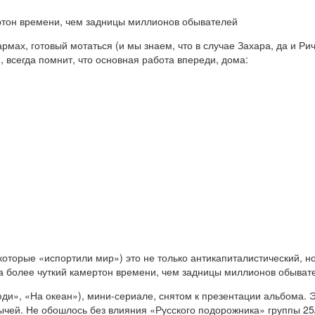
ертон времени, чем задницы миллионов обывателей
рмах, готовый мотаться (и мы знаем, что в случае Захара, да и Ри
всегда помнит, что основная работа впереди, дома:
оторые «испортили мир») это не только антикапиталистический, н
да более чуткий камертон времени, чем задницы миллионов обыват
ди», «На океан»), мини-сериале, снятом к презентации альбома. 
ычей. Не обошлось без влияния «Русского подорожника» группы 25