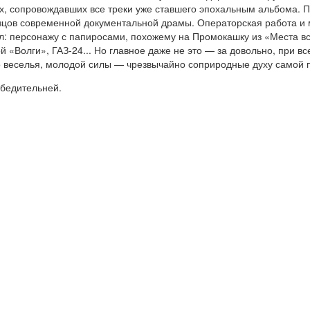
х, сопровождавших все треки уже ставшего эпохальным альбома.
зцов современной документальной драмы. Операторская работа и м
л: персонажу с папиросами, похожему на Промокашку из «Места в
ой «Волги», ГАЗ-24... Но главное даже не это — за довольно, при
о веселья, молодой силы — чрезвычайно соприродные духу самой 
убедительней.