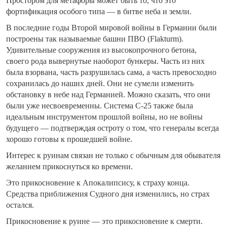
Простором для метафоры может быть то, что это
фортификация особого типа — в битве неба и земли.
В последние годы Второй мировой войны в Германии были
построены так называемые башни ПВО (Flakturm).
Удивительные сооружения из высокопрочного бетона,
своего рода вывернутые наоборот бункеры. Часть из них
была взорвана, часть разрушилась сама, а часть превосходно
сохранилась до наших дней. Они не сумели изменить
обстановку в небе над Германией. Можно сказать, что они
были уже несвоевременны. Система С-25 также была
идеальным инструментом прошлой войны, но не войны
будущего — подтверждая остроту о том, что генералы всегда
хорошо готовы к прошедшей войне.
Интерес к руинам связан не только с обычным для обывателя
желанием прикоснуться ко времени.
Это прикосновение к Апокалипсису, к страху конца.
Средства приближения Судного дня изменились, но страх
остался.
Прикосновение к руине — это прикосновение к смерти.