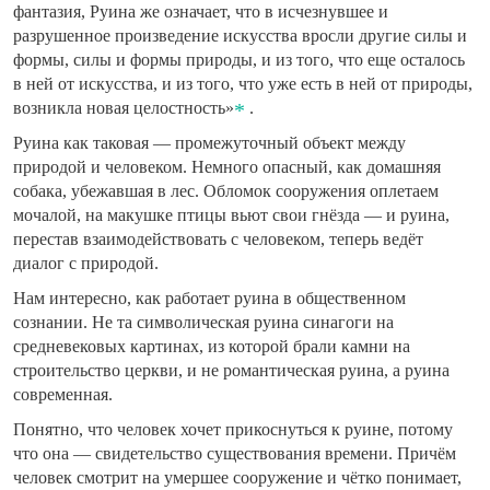
фантазия, Руина же означает, что в исчезнувшее и
разрушенное произведение искусства вросли другие силы и
формы, силы и формы природы, и из того, что еще осталось
в ней от искусства, и из того, что уже есть в ней от природы,
возникла новая целостность»
.
Руина как таковая — промежуточный объект между
природой и человеком. Немного опасный, как домашняя
собака, убежавшая в лес. Обломок сооружения оплетаем
мочалой, на макушке птицы вьют свои гнёзда — и руина,
перестав взаимодействовать с человеком, теперь ведёт
диалог с природой.
Нам интересно, как работает руина в общественном
сознании. Не та символическая руина синагоги на
средневековых картинах, из которой брали камни на
строительство церкви, и не романтическая руина, а руина
современная.
Понятно, что человек хочет прикоснуться к руине, потому
что она — свидетельство существования времени. Причём
человек смотрит на умершее сооружение и чётко понимает,