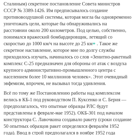
Сталиным) секретное постановление Совета министров
СССР № 3389-1426. Им предписывалось создание
противовоздушной системы, которая могла бы одновременно
уничтожать цели, которые бы обнаруживались на
расстоянии около 200 километров. Под целью, собственно,
понимался вражеский бомбардировщик, летящий со
скоростью до 1000 км/ч на высоте до 25 км
. Такое же
секретное наставление, которое мне по долгу службы
приходилось изучать, начиналось со слов «Зенитно-ракетный
комплекс С-25 предназначен для обороны от атак с воздуха
крупного административно-промышленного центра с
населением более 10 миллионов человек». Этот очевидный
эвфемизм, впрочем, не вызывал тогда удивления.
Всё по тому же Постановлению работы над комплексом
велись в КБ-1 под руководством П. Куксенко и С. Берия —
(предполагалось, что опытные образцы РЛС будут
представлены в феврале-мае 1952). ОКБ-301 под началом
конструктора С. Лавочкина создавало ракету (сроки создание
50 опытных образцов ракет определялся февралём 1952
года). Ввод в строй предполагался в ноябре 1952 года