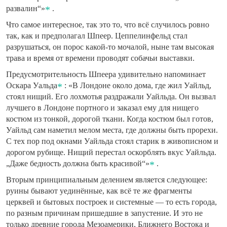
развалин“»
.
Что самое интересное, так это то, что всё случилось ровно
так, как и предполагал Шпеер. Цеппелинфельд стал
разрушаться, он порос какой-то мочалой, ныне там высокая
трава и время от времени проводят собачьи выставки.
Предусмотрительность Шпеера удивительно напоминает
Оскара Уальда
: «В Лондоне около дома, где жил Уайльд,
стоял нищий. Его лохмотья раздражали Уайльда. Он вызвал
лучшего в Лондоне портного и заказал ему для нищего
костюм из тонкой, дорогой ткани. Когда костюм был готов,
Уайльд сам наметил мелом места, где должны быть прорехи.
С тех пор под окнами Уайльда стоял старик в живописном и
дорогом рубище. Нищий перестал оскорблять вкус Уайльда.
„Даже бедность должна быть красивой“»
.
Вторым принципиальным делением является следующее:
руины бывают уединённые, как всё те же фрагменты
церквей и бытовых построек и системные — то есть города,
по разным причинам пришедшие в запустение. И это не
только древние города Мезоамерики, Ближнего Востока и