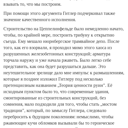
взывать то, что мы построим.
При помощи этого аргумента Гитлер подчеркивал также
значение качественного исполнения.
Строительство на Цеппелинфельде было немедленно начато,
чтобы, по крайней мере, построить трибуну к открытию
съезда. Ему мешало нюрнбергское трамвайное депо. После
того, как его взорвали, я проходил мимо этого хаоса из
разрушенных железобетонных конструкций; арматура
торчала наружу и уже начала ржаветь. Было легко себе
представить, как она будет разрушаться дальше. Это
неутешительное зрелище дало мне импульс к размышлениям,
которые я позднее изложил Гитлеру под несколько
претенциозным названием „Теория ценности руин". Её
исходным пунктом было то, что современные здания,
смонтированные из строительных конструкций, без
сомнения, мало подходили для того, чтобы стать „мостом
традиции", который, по замыслу Гитлера, следовало
перебросить к будущим поколениям: немыслимо, чтобы
ржавеющие кучи обломков вызывали бы то героическое