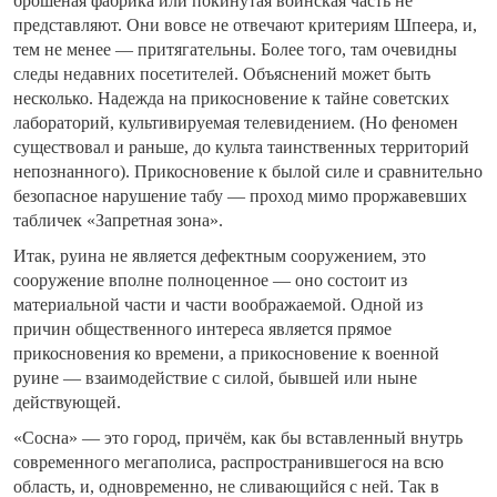
брошеная фабрика или покинутая воинская часть не
представляют. Они вовсе не отвечают критериям Шпеера, и,
тем не менее — притягательны. Более того, там очевидны
следы недавних посетителей. Объяснений может быть
несколько. Надежда на прикосновение к тайне советских
лабораторий, культивируемая телевидением. (Но феномен
существовал и раньше, до культа таинственных территорий
непознанного). Прикосновение к былой силе и сравнительно
безопасное нарушение табу — проход мимо проржавевших
табличек «Запретная зона».
Итак, руина не является дефектным сооружением, это
сооружение вполне полноценное — оно состоит из
материальной части и части воображаемой. Одной из
причин общественного интереса является прямое
прикосновения ко времени, а прикосновение к военной
руине — взаимодействие с силой, бывшей или ныне
действующей.
«Сосна» — это город, причём, как бы вставленный внутрь
современного мегаполиса, распространившегося на всю
область, и, одновременно, не сливающийся с ней. Так в