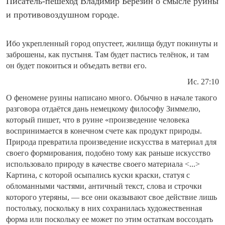
Писатель-пешеход Владимир Березин о смысле руины
и противовоздушном городе.
Ибо укрепленный город опустеет, жилища будут покинуты и
заброшены, как пустыня. Там будет пастись телёнок, и там
он будет покоиться и объедать ветви его.
Ис. 27:10
О феномене руины написано много. Обычно в начале такого
разговора отдаётся дань немецкому философу Зиммелю,
который пишет, что в руине «произведение человека
воспринимается в конечном счете как продукт природы.
Природа превратила произведение искусства в материал для
своего формирования, подобно тому как раньше искусство
использовало природу в качестве своего материала <...>
Картина, с которой осыпались куски краски, статуя с
обломанными частями, античный текст, слова и строчки
которого утеряны, — все они оказывают свое действие лишь
постольку, поскольку в них сохранилась художественная
форма или поскольку ее может по этим остаткам воссоздать