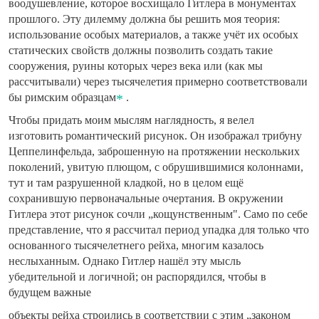
воодушевление, которое восхищало Гитлера в монументах
прошлого. Эту дилемму должна бы решить моя теория:
использование особых материалов, а также учёт их особых
статических свойств должны позволить создать такие
сооружения, руины которых через века или (как мы
рассчитывали) через тысячелетия примерно соответствовали
бы римским образцам
.
Чтобы придать моим мыслям наглядность, я велел
изготовить романтический рисунок. Он изображал трибуну
Цеппелинфельда, заброшенную на протяжении нескольких
поколений, увитую плющом, с обрушившимися колоннами,
тут и там разрушенной кладкой, но в целом ещё
сохранившую первоначальные очертания. В окружении
Гитлера этот рисунок сочли „кощунственным". Само по себе
представление, что я рассчитал период упадка для только что
основанного тысячелетнего рейха, многим казалось
неслыханным. Однако Гитлер нашёл эту мысль
убедительной и логичной; он распорядился, чтобы в
будущем важные
объекты рейха строились в соответствии с этим „законом