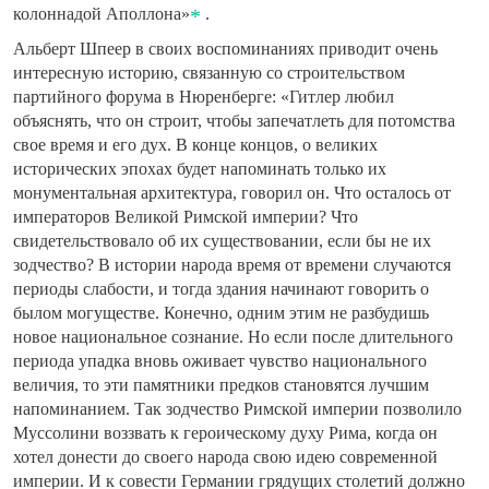
колоннадой Аполлона»
.
Альберт Шпеер в своих воспоминаниях приводит очень
интересную историю, связанную со строительством
партийного форума в Нюренберге: «Гитлер любил
объяснять, что он строит, чтобы запечатлеть для потомства
свое время и его дух. В конце концов, о великих
исторических эпохах будет напоминать только их
монументальная архитектура, говорил он. Что осталось от
императоров Великой Римской империи? Что
свидетельствовало об их существовании, если бы не их
зодчество? В истории народа время от времени случаются
периоды слабости, и тогда здания начинают говорить о
былом могуществе. Конечно, одним этим не разбудишь
новое национальное сознание. Но если после длительного
периода упадка вновь оживает чувство национального
величия, то эти памятники предков становятся лучшим
напоминанием. Так зодчество Римской империи позволило
Муссолини воззвать к героическому духу Рима, когда он
хотел донести до своего народа свою идею современной
империи. И к совести Германии грядущих столетий должно