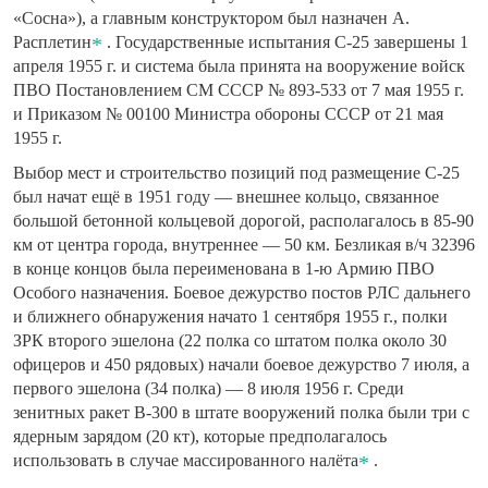
«Сосна»), а главным конструктором был назначен А.
Расплетин
. Государственные испытания С-25 завершены 1
апреля 1955 г. и система была принята на вооружение войск
ПВО Постановлением СМ СССР № 893-533 от 7 мая 1955 г.
и Приказом № 00100 Министра обороны СССР от 21 мая
1955 г.
Выбор мест и строительство позиций под размещение С-25
был начат ещё в 1951 году — внешнее кольцо, связанное
большой бетонной кольцевой дорогой, располагалось в 85-90
км от центра города, внутреннее — 50 км. Безликая в/ч 32396
в конце концов была переименована в 1-ю Армию ПВО
Особого назначения. Боевое дежурство постов РЛС дальнего
и ближнего обнаружения начато 1 сентября 1955 г., полки
ЗРК второго эшелона (22 полка со штатом полка около 30
офицеров и 450 рядовых) начали боевое дежурство 7 июля, а
первого эшелона (34 полка) — 8 июля 1956 г. Среди
зенитных ракет В-300 в штате вооружений полка были три с
ядерным зарядом (20 кт), которые предполагалось
использовать в случае массированного налёта
.