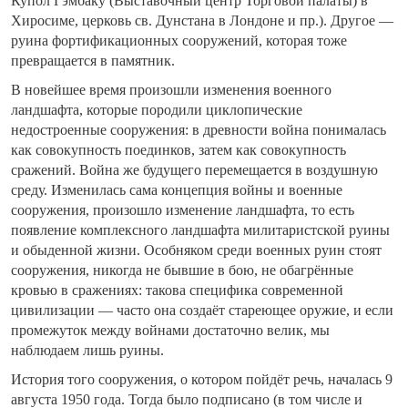
Купол Гэмбаку (Выставочный центр Торговой палаты) в
Хиросиме, церковь св. Дунстана в Лондоне и пр.). Другое —
руина фортификационных сооружений, которая тоже
превращается в памятник.
В новейшее время произошли изменения военного
ландшафта, которые породили циклопические
недостроенные сооружения: в древности война понималась
как совокупность поединков, затем как совокупность
сражений. Война же будущего перемещается в воздушную
среду. Изменилась сама концепция войны и военные
сооружения, произошло изменение ландшафта, то есть
появление комплексного ландшафта милитаристской руины
и обыденной жизни. Особняком среди военных руин стоят
сооружения, никогда не бывшие в бою, не обагрённые
кровью в сражениях: такова специфика современной
цивилизации — часто она создаёт стареющее оружие, и если
промежуток между войнами достаточно велик, мы
наблюдаем лишь руины.
История того сооружения, о котором пойдёт речь, началась 9
августа 1950 года. Тогда было подписано (в том числе и