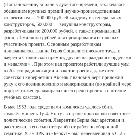
(Постановление, вполне в духе того времени, заключалось
обещанием крупных премий научно-производственным
коллективам — 700.000 рублей каждому из генеральных
конструкторов, 500.000 — ведущим конструкторам,
разработчикам по 200.000 рублей, а также премиальный
фонд в 1 миллион рублей для премирования остальных
участников проекта. Основным разработчикам
присваивалось звание Героя Социалистического труда и
лауреата Сталинской премии, другие награждались орденами
и медалями
. При этом над проектом работали лучшие умы
в области радиолокации и ракетостроения, даже отец
советской кибернетики Аксель Иванович Берг приложил
руку к его возникновению и модернизации (по крайней мере
портрет инженер-адмирала висел среди прочих в пантеоне
учебных классов).
В мае 1953 года средствами комплекса удалось сбить
самолёт-мишень Ту-4. Но тут в стране произошли известные
политические события, Лаврентий Берия был арестован и
расстрелян, а его сын отстранён от работ по оборонной
тематике. (Сам ЗРК из «Беркут» был переименован в С-25