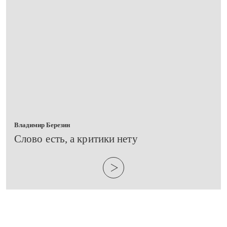
Владимир Березин
​Слово есть, а критики нету