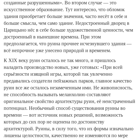
созданные разрушенными». Во втором случае — это
искусственное образование. Тут интересно, что обломок
здания приобретает больше значения, часто несёт в себе и
больше смысла, чем само здание. Недостроенный дворец в
Царицыно нёс в себе больше художественной ценности, чем
достроенный в нынешние времена. При этом
предполагается, что руина прочнее исчезнувшего здания —
всё непрочное уже унесено природой и временем.
К XIX веку руин осталось не так много, и пришлось
наладить производство новых, уже готовых: «При всей
серьёзности изящной игры, которой так увлеченно
предавались создатели пейзажных парков, главное качество
руин все же осталось незамеченным ими. Не живописность,
не способность вызывать меланхолию составляют
оригинальное свойство архитектуры руин, её неистраченный
потенциал. Необычный способ существования руины во
времени — вот источник новых решений, возможность
которых до сих пор не оценена по достоинству
архитектурой. Руины, в силу того, что их формы изначально
лишены целостности, качественно не изменяются по мере