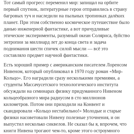
Тот самый прогресс переменил мир: запищал на орбите
первый спутник, литературные герои отправились в страну
багровых туч и наследили на пыльных тропинках далёких
планет. При этом собственно космическое путешествие было
данью инженерной фантастике, а вот причудливые
этические эксперименты, разумный океан Соляриса, буйство
энтропии за миллиард лет до конца света и задача
поднимания шести спичек силой мысли — всё это
составляло предмет научной фантастики.
Есть хороший пример с американским писателем Лоренсом
Нивеном, который опубликовал в 1970 году роман «Мир-
Кольцо». Его наградили сразу несколькими премиями, а
студенты Массачусетского технологического института
обсуждали на семинарах физику придуманного Нивеном
кольцеобразного мира радиусом в сто миллионов
километров. Потом они приходили на Конвент и
скандировали «Кольцо нестабильно!» Молодые и старые
физики насоветовали Нивену полезные уточнения, и он
выпустил несколько сиквелов. Не сказал бы я, впрочем, что
книги Нивена трогают чем-то, кроме этого остроумного