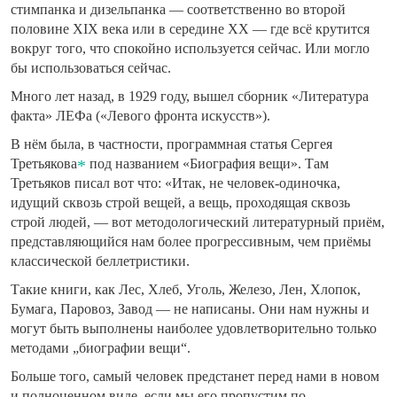
стимпанка и дизельпанка — соответственно во второй
половине XIX века или в середине XX — где всё крутится
вокруг того, что спокойно используется сейчас. Или могло
бы использоваться сейчас.
Много лет назад, в 1929 году, вышел сборник «Литература
факта» ЛЕФа («Левого фронта искусств»).
В нём была, в частности, программная статья Сергея
Третьякова
под названием «Биография вещи». Там
Третьяков писал вот что: «Итак, не человек-одиночка,
идущий сквозь строй вещей, а вещь, проходящая сквозь
строй людей, — вот методологический литературный приём,
представляющийся нам более прогрессивным, чем приёмы
классической беллетристики.
Такие книги, как Лес, Хлеб, Уголь, Железо, Лен, Хлопок,
Бумага, Паровоз, Завод — не написаны. Они нам нужны и
могут быть выполнены наиболее удовлетворительно только
методами „биографии вещи“.
Больше того, самый человек предстанет перед нами в новом
и полноценном виде, если мы его пропустим по