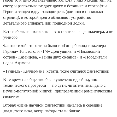
герои то и дело останавливаются, хотя у них каждый миг на
счету, и рассказывают друг другу о ботанике и географии.
Герои и злодеи вдруг заводят речь (длиною в несколько
страниц), в которой долго объясняют устройство
летательного аппарата или подводной лодки.
Есть небольшая тонкость — это поэтика чаще инженера, а не
учёного.
Фантастикой этого типа были и «Гиперболоид инженера
Гарина» Толстого, и «ГЧ» Долгушина, и «Пылающий
остров» Казанцева, «Тайна двух океанов» и «Победители
недр» Адамова.
«Туннель» Келлермана, кстати, тоже считался фантастикой.
В те времена общество было увлечено идеей научно-
технического прогресса — по сути, читатель имел дело с
научно-популярной книгой, приправленной романтическим
сюжетом.
Вторая жизнь научной фантастики началась в середине
двадцатого века, когда звёзды стали ближе.