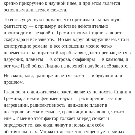
крепко прикручено к научной идее, и при этом является
основным двигателем сюжета.
То есть существуют романы, что принимают за научную
фантастику — к примеру, действие действительно
происходит в звездолёте. Гремин тронул Лидию за ворот
скафандра и всё заверте... Но мы вдруг обнаруживаем, что и
конструкцию романа, и все отношения можно легко
переместить на пиратский корабль: звездолёт превращается в
парусник, планеты — в острова, скафандры — в камзолы, и
вот уже Грей обнял Лидию на верхней палубе и всё заверте...
Неважно, когда разворачивается сюжет — в будущем или
прошлом.
Главное, что движителем сюжета является не похоть Лидии и
Гремина, а некий феномен науки — расширение газа при
нагревании, радиоактивность, движение планет в
неастрологическом смысле, гравитационная волна, что-то
ещё... Именно этот фактор толкает вперёд сюжет и
определяет то, как люди живут в новых для себя
обстоятельствах. Множество сюжетов существует в мирах