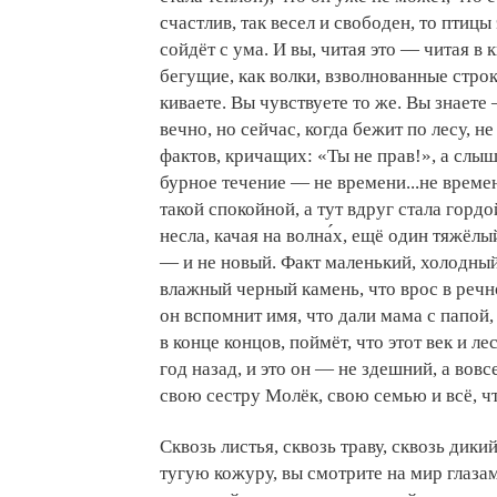
счастлив, так весел и свободен, то птицы
сойдёт с ума. И вы, читая это — читая в
бегущие, как волки, взволнованные стро
киваете. Вы чувствуете то же. Вы знаете
вечно, но сейчас, когда бежит по лесу, н
фактов, кричащих: «Ты не прав!», а слыш
бурное течение — не времени...не време
такой спокойной, а тут вдруг стала горд
несла, качая на волна́х, ещё один тяжёл
— и не новый. Факт маленький, холодный
влажный черный камень, что врос в речн
он вспомнит имя, что дали мама с папой, 
в конце концов, поймёт, что этот век и ле
год назад, и это он — не здешний, а вов
свою сестру Молёк, свою семью и всё, что
Сквозь листья, сквозь траву, сквозь дик
тугую кожуру, вы смотрите на мир глазам