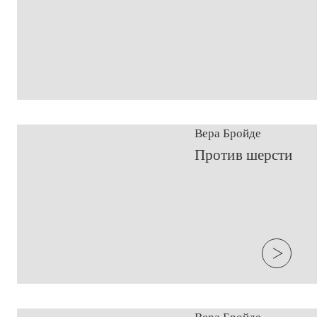
Вера Бройде
​Против шерсти