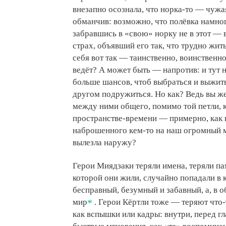
внезапно осознала, что норка-то — чужая
обманчив: возможно, что полёвка намног
забравшись в «свою» норку не в этот — 
страх, объявший его так, что трудно жить
себя вот так — таинственно, воинственно
ведёт? А может быть — напротив: и тут не
больше шансов, чтоб выбраться и выжит
другом подружиться. Но как? Ведь вы же
между ними общего, помимо той петли, ко
пространстве-времени — примерно, как 
наброшенного кем-то на наш огромный ми
вылезла наружу?
Герои Миядзаки теряли имена, теряли памя
которой они жили, случайно попадали в
бесправный, безумный и забавный, а, в 
мир
. Герои Кёртли тоже — теряют что-т
как вспышки или кадры: внутри, перед гл