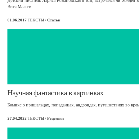
Детский писатель Лариса Романовская о том, встречался ли Холден 
Витя Малеев.
01.06.2017
ТЕКСТЫ /
Статьи
​Научная фантастика в картинках
Комикс о пришельцах, попаданцах, андроидах, путешествиях во вре
27.04.2022
ТЕКСТЫ /
Рецензии