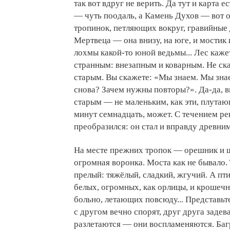
так вот вдруг не верить. Да тут и карта 
— чуть поодаль, а Камень Духов — вот он
тропинок, петляющих вокруг, гравийные
Мертвеца — она внизу, на юге, и мостик 
лохмы какой-то юной ведьмы... Лес каже
странным: внезапным и коварным. Не с
старым. Вы скажете: «Мы знаем. Мы знае
снова? Зачем нужны повторы?». Да-да, в
старым — не маленьким, как эти, плутаю
минут семнадцать, может. С течением ре
преобразился: он стал и вправду древним
На месте прежних тропок — орешник и ш
огромная воронка. Моста как не бывало.
прелый: тяжёлый, сладкий, жгучий. А пт
белых, огромных, как орлицы, и крошечны
больно, летающих повсюду... Представьте
с другом вечно спорят, друг друга задева
разлетаются — они воспламеняются. Багр