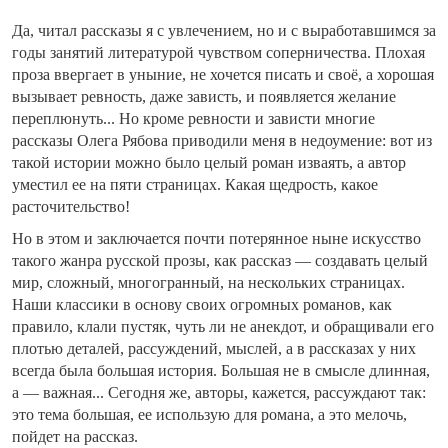
Да, читал рассказы я с увлечением, но и с выработавшимся за
годы занятий литературой чувством соперничества. Плохая
проза ввергает в уныние, не хочется писать и своё, а хорошая
вызывает ревность, даже зависть, и появляется желание
переплюнуть... Но кроме ревности и зависти многие
рассказы Олега Рябова приводили меня в недоумение: вот из
такой истории можно было целый роман изваять, а автор
уместил ее на пяти страницах. Какая щедрость, какое
расточительство!
Но в этом и заключается почти потерянное ныне искусство
такого жанра русской прозы, как рассказ — создавать целый
мир, сложный, многогранный, на нескольких страницах.
Наши классики в основу своих огромных романов, как
правило, клали пустяк, чуть ли не анекдот, и обращивали его
плотью деталей, рассуждений, мыслей, а в рассказах у них
всегда была большая история. Большая не в смысле длинная,
а — важная... Сегодня же, авторы, кажется, рассуждают так:
это тема большая, ее использую для романа, а это мелочь,
пойдет на рассказ.