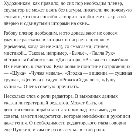
Художникам, как правило, до сих пор необходим пленэр,
скульптор не может ваять без натуры, писатели же почему-то
считают, что они способны творить в кабинете с закрытой
дверью и сдвинутыми шторами на окне...
Рябову пленэр необходим, и это доказывают не совсем
удачные рассказы, в которых он играет с прошлым
(временем, когда он не жил), со смыслами, стилем,
мистикой... Таковы, например, «Быльё», «Лалла Рук»,
«Странная библиотека», «Диктатор», «Взгляд со скамейки».
Их немного, к счастью. Куда больше поистине потрясающих
— «Щука», «Чужая медаль», «Ягодка — вишенка — сушеная
груша», «Девочка в саду», «Рижский диалог», «Душу
купил»... Очень советую прочитать.
Несколько слов о роли редактора. В выходных данных
указан литературный редактор. Может быть, он
действительно поработал с автором над текстами, дал
советы, заметил недостатки, которые неизбежны в рукописи
даже гения. О необходимости редакторского глаза говорил
еще Пушкин, и сам не раз выступал в этой роли.