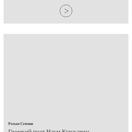
Роман Сенчин
​Громкий поэт Наум Коржавин