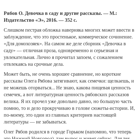
Рябов О. Девочка в саду и другие рассказы. — М.:
Издательство «Э», 2016. — 352 с.
Слишком пестрая обложка наверняка многих может ввести в
заблуждение, что это простенькое, коммерческое сочинение.
«Для домохозяек». На самом же деле сборник «Девочка в
саду» — отличная проза, одновременно и серьезная и
увлекательная. Лично я прочитал запоем, с сожалением
отвлекаясь на срочные дела.
Может быть, не очень хорошее сравнение, но короткие
рассказы Олега Рябова затягивают, как семечки: щелкаешь, и
не можешь оторваться... Не знаю, какова пищевая ценность
семечек, а вот литературная ценность рябовских рассказов
велика. Я их прочел уже довольно давно, но большую часть
помню, то и дело прокручиваю в голове сюжеты-истории. И,
по-моему, это один из главных критериев настоящей
литературы — не забываться.
Олег Рябов родился в городе Горьком (напомню, что теперь
это Нижний Новгород), там вырос и живет сейчас. Для тех,