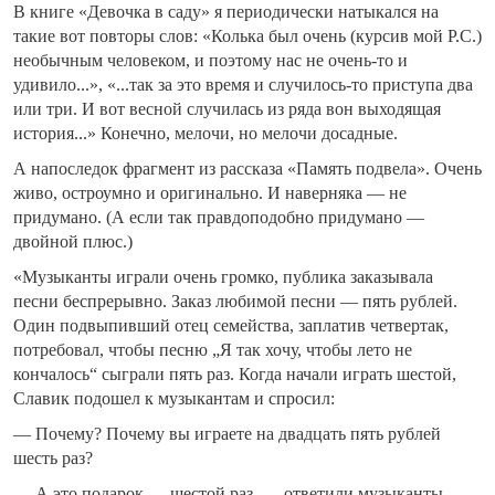
В книге «Девочка в саду» я периодически натыкался на
такие вот повторы слов: «Колька был
очень
(курсив мой Р.С.)
необычным человеком, и поэтому нас не
очень-то
и
удивило...», «...так за это время и
случилось-то
приступа два
или три. И вот весной
случилась
из ряда вон выходящая
история...» Конечно, мелочи, но мелочи досадные.
А напоследок фрагмент из рассказа «Память подвела». Очень
живо, остроумно и оригинально. И наверняка — не
придумано. (А если так правдоподобно придумано —
двойной плюс.)
«Музыканты играли очень громко, публика заказывала
песни беспрерывно. Заказ любимой песни — пять рублей.
Один подвыпивший отец семейства, заплатив четвертак,
потребовал, чтобы песню „Я так хочу, чтобы лето не
кончалось“ сыграли пять раз. Когда начали играть шестой,
Славик подошел к музыкантам и спросил:
— Почему? Почему вы играете на двадцать пять рублей
шесть раз?
— А это подарок — шестой раз, — ответили музыканты.