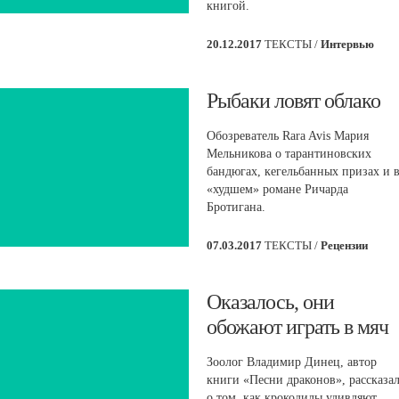
книгой.
20.12.2017
ТЕКСТЫ /
Интервью
​Рыбаки ловят облако
Обозреватель Rara Avis Мария
Мельникова о тарантиновских
бандюгах, кегельбанных призах и 
«худшем» романе Ричарда
Бротигана.
07.03.2017
ТЕКСТЫ /
Рецензии
​Оказалось, они
обожают играть в мяч
Зоолог Владимир Динец, автор
книги «Песни драконов», рассказа
о том, как крокодилы удивляют