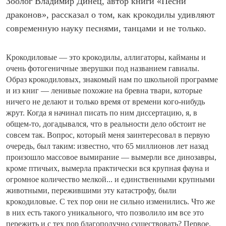
Зоолог Владимир Динец, автор книги «Песни
драконов», рассказал о том, как крокодилы удивляют
современную науку песнями, танцами и не только.
Крокодиловые — это крокодилы, аллигаторы, кайманы и
очень фотогеничные зверушки под названием гавиалы.
Образ крокодиловых, знакомый нам по школьной программе
и из книг — ленивые похожие на бревна твари, которые
ничего не делают и только время от времени кого-нибудь
жрут. Когда я начинал писать по ним диссертацию, я, в
общем-то, догадывался, что в реальности дело обстоит не
совсем так. Вопрос, который меня заинтересовал в первую
очередь, был таким: известно, что 65 миллионов лет назад
произошло массовое вымирание — вымерли все динозавры,
кроме птичьих, вымерла практически вся крупная фауна и
огромное количество мелкой... и единственными крупными
животными, пережившими эту катастрофу, были
крокодиловые. С тех пор они не сильно изменились. Что же
в них есть такого уникального, что позволило им все это
пережить и с тех пор благополучно существовать? Первое,