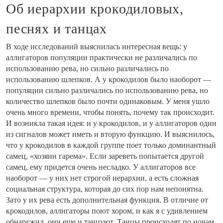
Об иерархии крокодиловых,
песнях и танцах
В ходе исследований выяснилась интересная вещь: у
аллигаторов популяции практически не различались по
использованию рева, но сильно различались по
использованию шлепков. А у крокодилов было наоборот —
популяции сильно различались по использованию рева, но
количество шлепков было почти одинаковым. У меня ушло
очень много времени, чтобы понять, почему так происходит.
И возникла такая идея: и у крокодилов, и у аллигаторов один
из сигналов может иметь и вторую функцию. И выяснилось,
что у крокодилов в каждой группе поет только доминантный
самец, «хозяин гарема». Если зареветь попытается другой
самец, ему придется очень несладко. У аллигаторов все
наоборот — у них нет строгой иерархии, а есть сложная
социальная структура, которая до сих пор нам непонятна.
Зато у их рева есть дополнительная функция. В отличие от
крокодилов, аллигаторы поют хором, и как я с удивлением
обнаружил, они еще и танцуют. Танцы происходят по ночам,