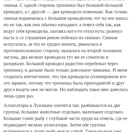
свинья. С одной стороны тропинки был большой-большой
крокодил, а с другой — два крокодила поменьше. Как только
свинья поравнялась с большим крокодилом, тот на нее напал,
но не так, как они обычно нападают, а повел себя так, как
ведут себя крокодилы, пытаясь кого-то отпугнуть: разинул
пасть и со страшным ревом побежал на свинью. Свинья
испугалась, за что ее трудно винить, рванулась в
противоположную сторону, оказалась на второй половине
лагуны, два мелких крокодила тут же ее схватили и
разорвали. Большой крокодил радостно перебежал через
тропинку, и дальше было только довольное чавканье. И меня
создалось впечатление, что три крокодила спланировали все
это заранее, потому что тропинка была приподнятой и друг
друга видеть они не могли. Но наблюдать такое мне довелось
лишь один раз.
Аллигаторы в Луизиане охотятся так: разбиваются на две
группы, большие животные отдельно, маленькие отдельно.
Большие гонят рыбу с глубокой части пруда на отмель, где ее
поджидают мелкие аллигаторы. Затем обе группы
встречаются и делят рыбу между собой. Такое видели уже