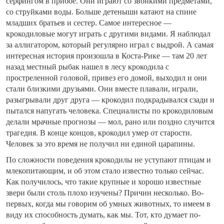
серфингом в прибое. Они играют со звонкими предметами,
со струйками воды. Больше детеныши катают на спине
младших братьев и сестер. Самое интересное —
крокодиловые могут играть с другими видами. Я наблюдал
за аллигатором, который регулярно играл с выдрой. А самая
интересная история произошла в Коста-Рике — там 20 лет
назад местный рыбак нашел в лесу крокодила с
простреленной головой, привез его домой, выходил и они
стали близкими друзьями. Они вместе плавали, играли,
разыгрывали друг друга — крокодил подкрадывался сзади и
пытался напугать человека. Специалисты по крокодиловым
делали мрачные прогнозы — мол, рано или поздно случится
трагедия. В конце концов, крокодил умер от старости.
Человек за это время не получил ни единой царапины.
По сложности поведения крокодилы не уступают птицам и
млекопитающим, и об этом стало известно только сейчас.
Как получилось, что такие крупные и хорошо известные
звери были столь плохо изучены? Причин несколько. Во-
первых, когда мы говорим об умных животных, то имеем в
виду их способность думать, как мы. Тот, кто думает по-