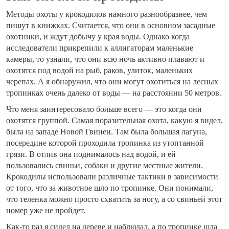
Методы охоты у крокодилов намного разнообразнее, чем
пишут в книжках. Считается, что они в основном засадные
охотники, и ждут добычу у края воды. Однако когда
исследователи прикрепили к аллигаторам маленькие
камеры, то узнали, что они всю ночь активно плавают и
охотятся под водой на рыб, раков, улиток, маленьких
черепах. А я обнаружил, что они могут охотиться на лесных
тропинках очень далеко от воды — на расстоянии 50 метров.
Что меня заинтересовало больше всего — это когда они
охотятся группой. Самая поразительная охота, какую я видел,
была на западе Новой Гвинеи. Там была большая лагуна,
посередине которой проходила тропинка из утоптанной
грязи. В отлив она поднималось над водой, и ей
пользовались свиньи, собаки и другие местные жители.
Крокодилы использовали различные тактики в зависимости
от того, что за животное шло по тропинке. Они понимали,
что теленка можно просто схватить за ногу, а со свиньей этот
номер уже не пройдет.
Как-то раз я сидел на дереве и наблюдал, а по тропинке шла