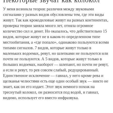
У меня возникла теория: различия между звуковыми
сигналами у разных видов обусловлены тем, где эти виды
живут. Так как крокодиловые живут на разных континентах,
проверка теории заняла много лет, отняла огромное
количество сил и денег. Но оказалось, что действительно 15
видов, которые живут не в каком-то определенном типе
местообитания, а «где попало», одинаково пользуются всеми
типами сигналов. 7 видов, которые живут только в
маленьких водоемах, ревут, но шлепками не пользуются или
почти не пользуются. А 5 видов, которые живут только в
больших водоемах, наоборот — шлепают, но почти не ревут,
а если и ревут, то рев совсем слабый, редуцированный.
Единственное исключение — гавиал, у него кроме рева и
щелканья челюстями есть еще один особый звук — никто не
знает, как он его издает. Этот звук немного похож на
треснутый колокол, он разносится под водой, и гавиал,
видимо, использует его вместо инфразвука.