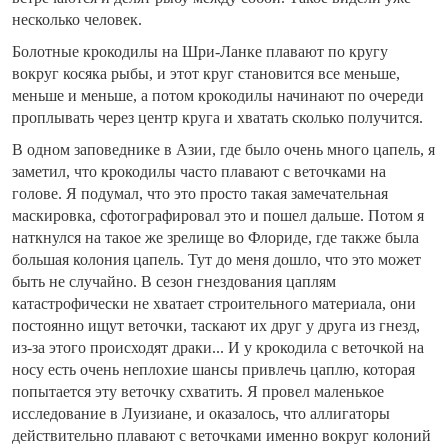
несколько человек.
Болотные крокодилы на Шри-Ланке плавают по кругу
вокруг косяка рыбы, и этот круг становится все меньше,
меньше и меньше, а потом крокодилы начинают по очереди
проплывать через центр круга и хватать сколько получится.
В одном заповеднике в Азии, где было очень много цапель, я
заметил, что крокодилы часто плавают с веточками на
голове. Я подумал, что это просто такая замечательная
маскировка, сфотографировал это и пошел дальше. Потом я
наткнулся на такое же зрелище во Флориде, где также была
большая колония цапель. Тут до меня дошло, что это может
быть не случайно. В сезон гнездования цаплям
катастрофически не хватает строительного материала, они
постоянно ищут веточки, таскают их друг у друга из гнезд,
из-за этого происходят драки... И у крокодила с веточкой на
носу есть очень неплохие шансы привлечь цаплю, которая
попытается эту веточку схватить. Я провел маленькое
исследование в Луизиане, и оказалось, что аллигаторы
действительно плавают с веточками именно вокруг колоний