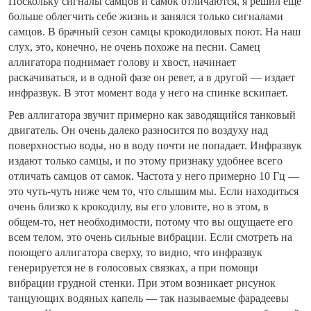
Поскольку сигналы самцов и самок отличаются, я решил еще
больше облегчить себе жизнь и занялся только сигналами
самцов. В брачный сезон самцы крокодиловых поют. На наш
слух, это, конечно, не очень похоже на песни. Самец
аллигатора поднимает голову и хвост, начинает
раскачиваться, и в одной фазе он ревет, а в другой — издает
инфразвук. В этот момент вода у него на спинке вскипает.
Рев аллигатора звучит примерно как заводящийся танковый
двигатель. Он очень далеко разносится по воздуху над
поверхностью воды, но в воду почти не попадает. Инфразвук
издают только самцы, и по этому признаку удобнее всего
отличать самцов от самок. Частота у него примерно 10 Гц —
это чуть-чуть ниже чем то, что слышим мы. Если находиться
очень близко к крокодилу, вы его уловите, но в этом, в
общем-то, нет необходимости, потому что вы ощущаете его
всем телом, это очень сильные вибрации. Если смотреть на
поющего аллигатора сверху, то видно, что инфразвук
генерируется не в голосовых связках, а при помощи
вибрации грудной стенки. При этом возникает рисунок
танцующих водяных капель — так называемые фарадеевы