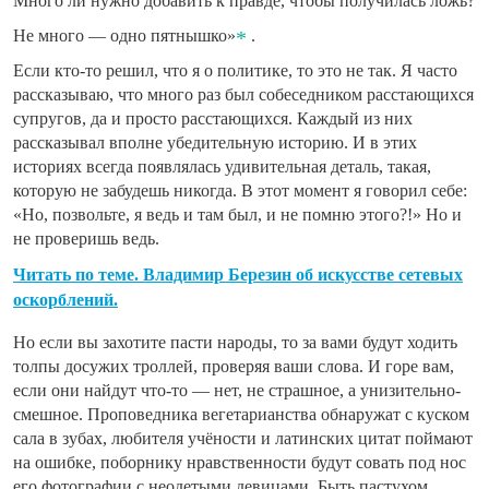
Много ли нужно добавить к правде, чтобы получилась ложь?
Не много — одно пятнышко»
.
Если кто-то решил, что я о политике, то это не так. Я часто
рассказываю, что много раз был собеседником расстающихся
супругов, да и просто расстающихся. Каждый из них
рассказывал вполне убедительную историю. И в этих
историях всегда появлялась удивительная деталь, такая,
которую не забудешь никогда. В этот момент я говорил себе:
«Но, позвольте, я ведь и там был, и не помню этого?!» Но и
не проверишь ведь.
Читать по теме. Владимир Березин об искусстве сетевых
оскорблений.
Но если вы захотите пасти народы, то за вами будут ходить
толпы досужих троллей, проверяя ваши слова. И горе вам,
если они найдут что-то — нет, не страшное, а унизительно-
смешное. Проповедника вегетарианства обнаружат с куском
сала в зубах, любителя учёности и латинских цитат поймают
на ошибке, поборнику нравственности будут совать под нос
его фотографии с неодетыми девицами. Быть пастухом