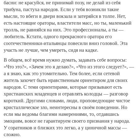
басни: не красуйся, не принимай позу, не делай из себя
трибуна, пастуха народов. Если у тебя возникли такие
мысли, то вбеги в двери вокзала и затеряйся в толпе. Нет,
есть настоящие ораторы, властители масс, но ты, маленький
тролль, не равняйся на них. Это профессионалы, а ты —
любитель. Кстати, одного прекрасного оратора его
соотечественники-итальянцы повесили вниз головой. Эта
участь не лучше, чем умереть, сидя на кадке.
В общем, всё время нужно думать, задавать себе вопросы:
«Что это?», «Зачем это я делаю?», «Что из этого следует?», —
а я знаю, как это утомительно. Тем более, если сетевой
житель захочет быть нравственным ориентиром для своих
народов. С теми ориентирами, которые призывают есть
христианских младенцев и отравлять колодцы — разговор
короткий. Другими словами, люди, проповедующие чистое
кристаллическое зло, неинтересны в своём поведении. Но
если мы ведомы благими намерениями, то, отдавшись
эмоциям, вовсе не гарантируем своего признания у народа.
У соратников и близких это легко, а у циничной массы —
сложно.