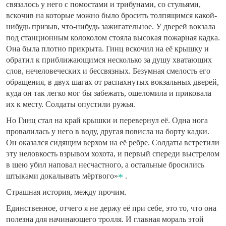
связалось у него с помостами и трибунами, со стульями,
вскочив на которые можно было бросить толпящимся какой-
нибудь призыв, что-нибудь зажигательное. У дверей вокзала
под станционным колоколом стояла высокая пожарная кадка.
Она была плотно прикрыта. Гинц вскочил на её крышку и
обратил к приближающимся несколько за душу хватающих
слов, нечеловеческих и бессвязных. Безумная смелость его
обращения, в двух шагах от распахнутых вокзальных дверей,
куда он так легко мог бы забежать, ошеломила и приковала
их к месту. Солдаты опустили ружья.
Но Гинц стал на край крышки и перевернул её. Одна нога
провалилась у него в воду, другая повисла на борту кадки.
Он оказался сидящим верхом на её ребре. Солдаты встретили
эту неловкость взрывом хохота, и первый спереди выстрелом
в шею убил наповал несчастного, а остальные бросились
штыками докалывать мёртвого»
.
Страшная история, между прочим.
Единственное, отчего я не держу её при себе, это то, что она
полезна для начинающего тролля. И главная мораль этой