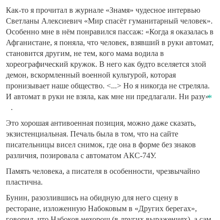
Как-то я прочитал в журнале «Знамя» чудесное интервью
Светланы Алексиевич «Мир спасёт гуманитарный человек».
Особенно мне в нём понравился пассаж: «Когда я оказалась в
Афганистане, я поняла, что человек, взявший в руки автомат,
становится другим, не тем, кого мама водила в
хореографический кружок. В него как будто вселяется злой
демон, вскормленный военной культурой, которая
пронизывает наше общество. <...> Но я никогда не стреляла.
И автомат в руки не взяла, как мне ни предлагали. Ни разу»
.
Это хорошая антивоенная позиция, можно даже сказать,
экзистенциальная. Печаль была в том, что на сайте
писательницы висел снимок, где она в форме без знаков
различия, позировала с автоматом АКС-74У.
Память человека, а писателя в особенности, чрезвычайно
пластична.
Бунин, разозлившись на обидную для него сцену в
ресторане, изложенную Набоковым в «Других берегах»,
говорил, что Набоков нехорош (в других выражениях), а сам