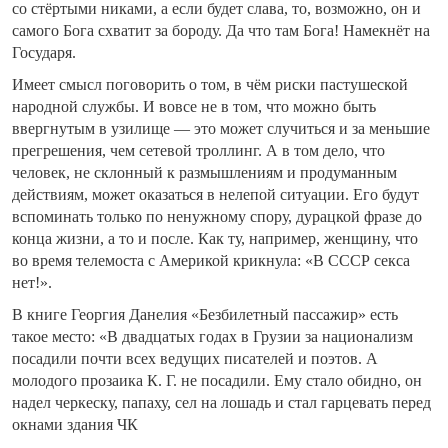
со стёртыми никами, а если будет слава, то, возможно, он и
самого Бога схватит за бороду. Да что там Бога! Намекнёт на
Государя.
Имеет смысл поговорить о том, в чём риски пастушеской
народной службы. И вовсе не в том, что можно быть
ввергнутым в узилище — это может случиться и за меньшие
прегрешения, чем сетевой троллинг. А в том дело, что
человек, не склонный к размышлениям и продуманным
действиям, может оказаться в нелепой ситуации. Его будут
вспоминать только по ненужному спору, дурацкой фразе до
конца жизни, а то и после. Как ту, например, женщину, что
во время телемоста с Америкой крикнула: «В СССР секса
нет!».
В книге Георгия Данелия «Безбилетный пассажир» есть
такое место: «В двадцатых годах в Грузии за национализм
посадили почти всех ведущих писателей и поэтов. А
молодого прозаика К. Г. не посадили. Ему стало обидно, он
надел черкеску, папаху, сел на лошадь и стал гарцевать перед
окнами здания ЧК