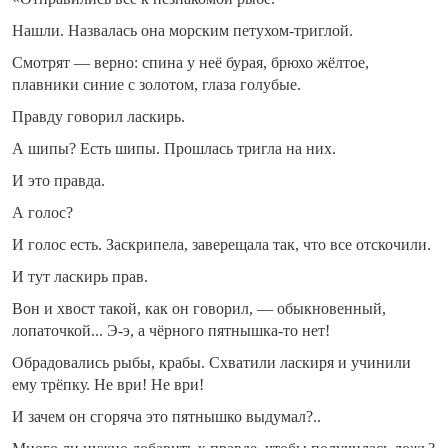
Нашли. Назвалась она морским петухом-триглой.
Смотрят — верно: спина у неё бурая, брюхо жёлтое,
плавники синие с золотом, глаза голубые.
Правду говорил ласкирь.
А шипы? Есть шипы. Прошлась тригла на них.
И это правда.
А голос?
И голос есть. Заскрипела, заверещала так, что все отскочили.
И тут ласкирь прав.
Вон и хвост такой, как он говорил, — обыкновенный,
лопаточкой... Э-э, а чёрного пятнышка-то нет!
Обрадовались рыбы, крабы. Схватили ласкиря и учинили
ему трёпку. Не ври! Не ври!
И зачем он сгоряча это пятнышко выдумал?..