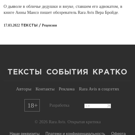
О дьяволе в обличье дедушки и внуке, ставшем его адвокатом, в
книге Анны Мансо пишет обозреватель Rara Avis Вера Бройде.
17.03.2022
Рецензии
ТЕКСТЫ /
ТЕКСТЫ
СОБЫТИЯ
КРАТКО
Авторы
Контакты
Реклама
Rara Avis в соцсетях
18+
Разработка
© 2026 Rara Avis. Открытая критика
Наши реквизиты
Платежи и конфиденциальность
Оферта