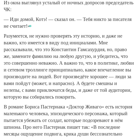
Из окна выглянул усталый от ночных допросов председатель
ЧК:
— Иди домой, Котэ! — сказал он. — Тебя никто за писателя
не считает!»
Разумеется, не нужно проверять эту историю, и даже не
важно, кто имеется в виду под инициалами. Мне
рассказывали, что это Константин Гамсахурдия, но, право
же, замените фамилию на любую другую, и убедитесь, что
это совершенно неважно. А важно то, что в политике, любви
и сетевом троллинге принципиально, какое впечатление вы
производите на людей. Вот произведёте хорошее — люди за
вами пойдут (может, и напрасно). А будете смешны и
нелепы, с вами приключатся беды, и даже от той аудитории,
которую вы собирались покорить.
В романе Бориса Пастернака «Доктор Живаго» есть история
маленького человека, эпизодического персонажа, который
пытается убежать от солдат, которые подозревают в нём
шпиона. Про него Пастернак пишет так: «В последние
месяцы ощущение подвига, крика души бессознательно