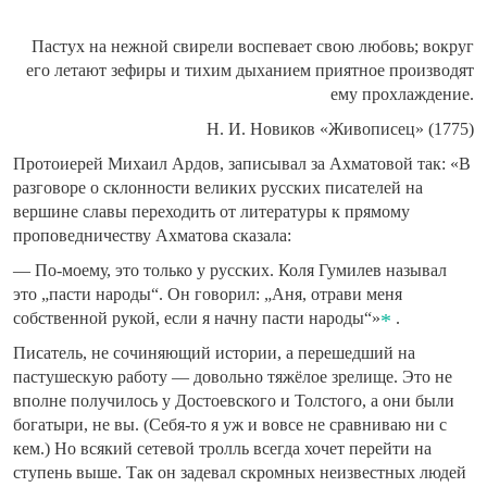
Пастух на нежной свирели воспевает свою любовь; вокруг
его летают зефиры и тихим дыханием приятное производят
ему прохлаждение.
Н. И. Новиков «Живописец» (1775)
Протоиерей Михаил Ардов, записывал за Ахматовой так: «В
разговоре о склонности великих русских писателей на
вершине славы переходить от литературы к прямому
проповедничеству Ахматова сказала:
— По-моему, это только у русских. Коля Гумилев называл
это „пасти народы“. Он говорил: „Аня, отрави меня
собственной рукой, если я начну пасти народы“»
.
Писатель, не сочиняющий истории, а перешедший на
пастушескую работу — довольно тяжёлое зрелище. Это не
вполне получилось у Достоевского и Толстого, а они были
богатыри, не вы. (Себя-то я уж и вовсе не сравниваю ни с
кем.) Но всякий сетевой тролль всегда хочет перейти на
ступень выше. Так он задевал скромных неизвестных людей