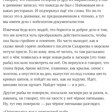
в дневнике записал, что никогда не был с Набоковым ни в
каких ресторанах. И подчеркнул ещё эти слова. Но он-то
писал это в дневнике, не предназначенном к чтению, а тут
мы имеем дело с нобелеатом-документалистом.
Извечная беда всех людей, что борются за доброе дело в том,
что им хочется чуть преобразовать действительность, чтобы
она была стройнее и понятнее. Но часто выходит, как в
сказке мной горячо любимого писателя Сахарнова о морском
петухе-тригле. Если кому лень её читать, то там рассказано
вот о чём: появилась в море новая рыба и ласкиря (это тоже
рыба) послали посмотреть на неё. Он вернулся и говорит, что
спина бурая, брюхо жёлтое, плавники, как крылья, синие с
золотом, а опустится на дно, выпустит из-под головы шесть
кривых шипов, и пойдёт на них, как на ходулях. Идет,
шипами песок щупает. Найдет червя — и в рот...
Другие рыбы не поверили, посылали ласкиря раз за разом, и,
наконец, он говорит, что на хвосте у неё чёрное пятнышко.
Ну, тут ему поверили — раз чёрное пятнышко разглядел.
«Отправились все к незнакомой рыбе.