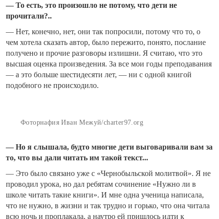
— То есть, это произошло не потому, что дети не
прочитали?..
— Нет, конечно, нет, они так попросили, потому что то, о
чем хотела сказать автор, было пережито, понято, послание
получено и прочие разговоры излишни. Я считаю, что это
высшая оценка произведения. За все мои годы преподавания
— а это больше шестидесяти лет, — ни с одной книгой
подобного не происходило.
Фоторнафия Иван Межуй/charter97.org
— Но я слышала, будто многие дети выговаривали вам за
то, что вы дали читать им такой текст...
— Это было связано уже с «Чернобыльской молитвой». Я не
проводил урока, но дал ребятам сочинение «Нужно ли в
школе читать такие книги». И мне одна ученица написала,
что не нужно, в жизни и так трудно и горько, что она читала
всю ночь и проплакала, а наутро ей пришлось идти к