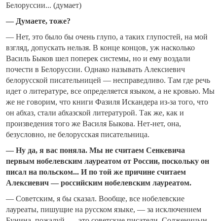
Белоруссии... (думает)
— Думаете, тоже?
— Нет, это было бы очень глупо, а таких глупостей, на мой
взгляд, допускать нельзя. В конце концов, уж насколько
Василь Быков шел поперек системы, но и ему воздали
почести в Белоруссии. Однако называть Алексиевич
белорусской писательницей — несправедливо. Там где речь
идет о литературе, все определяется языком, а не кровью. Мы
же не говорим, что книги Фазиля Искандера из-за того, что
он абхаз, стали абхазской литературой. Так же, как и
произведения того же Василя Быкова. Нет-нет, она,
безусловно, не белорусская писательница.
— Ну да, я вас поняла. Мы не считаем Сенкевича
первым нобелевским лауреатом от России, поскольку он
писал на польском... И по той же причине считаем
Алексиевич — российским нобелевским лауреатом.
— Советским, я бы сказал. Вообще, все нобелевские
лауреаты, пишущие на русском языке, — за исключением
Бунина, пожалуй, — это советские писатели. Солженицын,