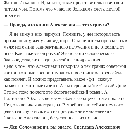
Фазиль Искандер. И, кстати, тоже представитель советской
литературы. Потому что у нас, по большому счету, другой
пока нет.
— Правда, что книги Алексиевич — это чернуха?
— Я не вижу в них чернухи. Помните, у нее история есть
про женщину, жену ликвидатора. Она не хотела признавать в
муже источник радиоактивного излучения и не отходила от
него. Какая же это чернуха? Это высота человеческого
благородства, это люди, достойные подражания.
Дело в том, что Алексиевич говорила о тех гранях советской
жизни, которые воспринимались и воспринимаются сейчас,
как поклеп. И можно представить, какое «фи» скажут
назавтра некоторые газеты. А вы перелистайте «Тихий Дон».
Это же тоже поклеп: это белогвардейский роман. А
Платонов? А булгаковское «Собачье сердце»? Тоже поклеп?
Нет, это великая литература. В моей жизни сейчас немного
радостей случается, но это присуждение «нобелевки»
Светлане Алексиевич, безусловно — из их числа.
— Лев Соломонович, вы знаете, Светлана Алексиевич