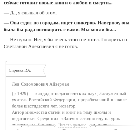
сейчас готовит новые книги о любви и смерти...
— Да, я слышал об этом.
— Она ездит по городам, ищет спикеров. Наверное, она
была бы рада поговорить с вами. Мы могли бы...
— Не нужно. Нет, я бы очень этого не хотел. Говорить со
Светланой Алексиевич я не готов.
Справка RA:
Лев Соломонович Айзерман
(р.1929) — кандидат педагогических наук, Заслуженный
учитель Российской Федерации, проработавший в школе
более шестидесяти лет, новатор.
Автор множества статей и книг на тему школы и
педагогики. Среди них: «Зачем я сегодня иду на урок
литературы. Записки учителя-словесника, полвека
Читать дальше
работающего в школе», «Педагогическая непоэма: Есть ли
будущее у уроков литературы в школе?», «Сочинения о