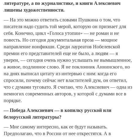
литературе, а по журналистике, и книги Алексиевич
лишены художественности.
— На это можно ответить словами Пушкина о том, что
писателя надо судить той мерой, которую он признает для
себя. Конечно, цикл «Голоса утопии» — не роман и не
повесть. Но сегодня документальная проза — мощное
направление нонфикшн. Среди лауреатов Нобелевской
премии его представителей еще не было, а людям — я
уверен, — сегодня очень нужно услышать не вымышленное,
а живое, подлинное слово. Я не поклонник Аннинского, но
на днях выписал цитату из интервью с ним: когда его
спросили, почему сейчас нет властителей дум, он ответил,
что с думами туговато. Я считаю, что Алексиевич — одна из
немногих современных авторов, у которой с думами все в
порядке.
— Победа Алексиевич — в копилку русской или
белорусской литературы?
— Мне самому интересно, как ее будут называть.
Предполагаю, что в России от нее открестятся. А в