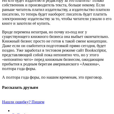
Но кто будет издателю и редактору за это платить? Только
собственник и производитель текста, больше некому. Если
раньше читатель платил издательству, а издательство платило
писателю, то теперь будет наоборот: писатель будет платить
электронному издательству за то, чтобы читатели узнали о его
книге и захотели её купить.
Вроде перемена нехитрая, но почву из-под ног у
существующего книжного бизнеса она выбьет окончательно.
Книжный бизнес просто не готов к такой смене концепции.
Даже если он озаботится подготовкой прямо сегодня, будет
поздно. Уже заработал в тестовом режиме сайт Bookscriptor,
представляющий собой пока непонятно что, но у этого
«непонятно чего» перед книжным бизнесом, ожидающим
прибытия к родным берегам американского «Амазона»,
полтора года форы.
А полтора года форы, по нашим временам, это приговор.
Рассказать друзьям
Нашли ошибку? Пишем