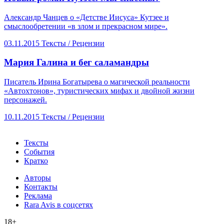
Александр Чанцев о «Детстве Иисуса» Кутзее и
смыслообретении «в злом и прекрасном мире».
03.11.2015
Тексты /
Рецензии
​Мария Галина и бег саламандры
Писатель Ирина Богатырева о магической реальности
«Автохтонов», туристических мифах и двойной жизни
персонажей.
10.11.2015
Тексты /
Рецензии
Тексты
События
Кратко
Авторы
Контакты
Реклама
Rara Avis в соцсетях
18+