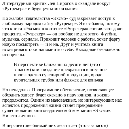
Литературный критик Лев Пирогов о скандале вокруг
«Рутрекера» и будущем книгоиздания.
По жалобе издательства «Эксмо» суд закрывает доступ к
любимому народом сайту «Рутрекер». Это забавно, потому
что книги «Эксмо» в контенте «Рутрекера» составляют доли
процента. «Рутрекер» — он вообще не для этого. Футбик,
музычка, сериалы. Приходит человек с работы, хочет фаргу
новую посмотреть — и н-на. Друг и учитель книга
исхитрилась-таки напомнить о себе. Выходные безнадёжно
испорчены.
В перспективе ближайших десяти лет (это с
запасом) книгоиздание превратится в штучное
производство сувенирной продукции, вроде
курительных трубок или фляжек для коньяка
Но ненадолго. Программное обеспечение, позволяющее
обходить запрет, будет скачано в пару кликов, и жизнь
продолжится. Одним из маловажных, но интересующих нас
аспектов продолжения жизни станет прекращение
существования книгоиздательской компании «Эксмо».
Ничего личного.
В перспективе ближайших десяти лет (это с запасом)