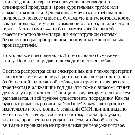
книгоиздание превратится в штучное производство
сувенирной продукции, вроде курительных трубок или
фляжек для коньяка. Дешевеющая «печать по требованию»
полностью покроет спрос на бумажную книгу, которая, кроме
как для подарков и услады самолюбию автора, ни для чего не
нужна. А это значит — ни больших тиражей с низкой
себестоимостью экземпляра, ни многотрудной системы
безадресного распространения, ни крупных монопольных
производителей.
Повторюсь: ничего личного. Лично я люблю бумажную
книгу. Но в жизни редко происходит то, что я люблю.
Система распространения электронных книг также претерпит
геологические изменения. Производство электронной книги
(собственной, написанной тобою, или просто нравящегося
тебе текста) в ближайшие год-два (это тоже с запасом) станет
делом двух-трёх кликов. Граница между автором и читателем
размывается, и всё труднее существовать посреднику. Как ты
будешь продавать ролики на YouTube? Задача электронных
издательств и электронных редакций СМИ принципиально
меняется. Она теперь состоит не в том, чтобы придумать,
заказать, произвести и продать, а в том, чтобы обратить
внимание публики на не принадлежащее тебе уже готовое.