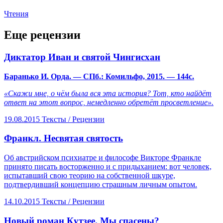
Чтения
Еще рецензии
Диктатор Иван и святой Чингисхан
Баранько И. Орда. — СПб.: Комильфо, 2015. — 144с.
«Скажи мне, о чём была вся эта история? Тот, кто найдёт
ответ на этот вопрос, немедленно обретёт просветление».
19.08.2015
Тексты /
Рецензии
​Франкл. Несвятая святость
Об австрийском психиатре и философе Викторе Франкле
принято писать восторженно и с придыханием: вот человек,
испытавший свою теорию на собственной шкуре,
подтвердивший концепцию страшным личным опытом.
14.10.2015
Тексты /
Рецензии
​Новый роман Кутзее. Мы спасены?