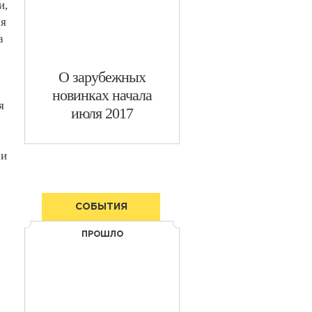
и,
ся
а
​О зарубежных
новинках начала
я
июля 2017
 и
СОБЫТИЯ
ПРОШЛО