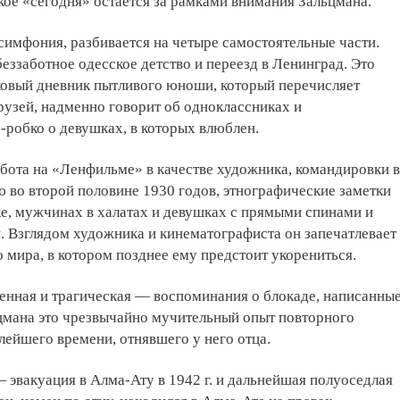
ое «сегодня» остается за рамками внимания Зальцмана.
 симфония, разбивается на четыре самостоятельные части.
беззаботное одесское детство и переезд в Ленинград. Это
овый дневник пытливого юноши, который перечисляет
рузей, надменно говорит об одноклассниках и
робко о девушках, в которых влюблен.
бота на «Ленфильме» в качестве художника, командировки в
во второй половине 1930 годов, этнографические заметки
е, мужчинах в халатах и девушках с прямыми спинами и
 Взглядом художника и кинематографиста он запечатлевает
 мира, в котором позднее ему предстоит укорениться.
ленная и трагическая — воспоминания о блокаде, написанны
цмана это чрезвычайно мучительный опыт повторного
ейшего времени, отнявшего у него отца.
 эвакуация в Алма-Ату в 1942 г. и дальнейшая полуоседлая