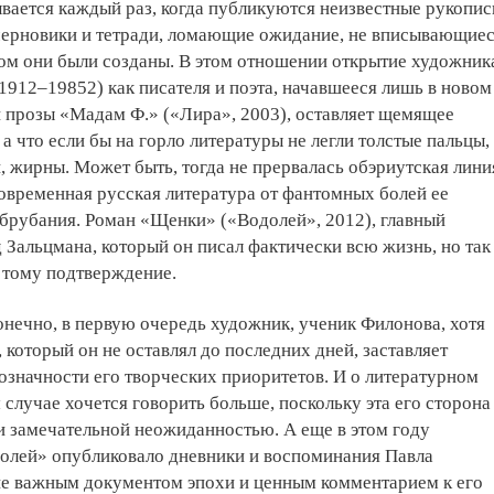
ается каждый раз, когда публикуются неизвестные рукопис
 черновики и тетради, ломающие ожидание, не вписывающие
ором они были созданы. В этом отношении открытие художник
1912–19852) как писателя и поэта, начавшееся лишь в новом
й прозы «Мадам Ф.» («Лира», 2003), оставляет щемящее
а что если бы на горло литературы не легли толстые пальцы,
и, жирны. Может быть, тогда не прервалась обэриутская лини
современная русская литература от фантомных болей ее
брубания. Роман «Щенки» («Водолей», 2012), главный
 Зальцмана, который он писал фактически всю жизнь, но так
е тому подтверждение.
онечно, в первую очередь художник, ученик Филонова, хотя
 который он не оставлял до последних дней, заставляет
означности его творческих приоритетов. И о литературном
 случае хочется говорить больше, поскольку эта его сторона
и замечательной неожиданностью. А еще в этом году
долей» опубликовало дневники и воспоминания Павла
ие важным документом эпохи и ценным комментарием к его