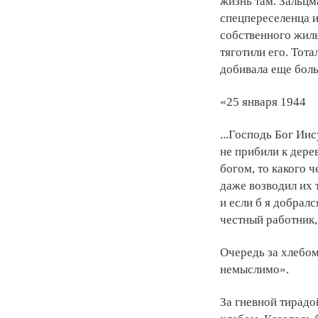
жизнь там. Зальцм
спецпереселенца и
собственного жиль
тяготили его. Тот
добивала еще боль
«25 января 1944
...Господь Бог Ии
не прибили к дерев
богом, то какого 
даже возводил их т
и если б я добралс
честный работник,
Очередь за хлебом 
немыслимо».
За гневной тирадо