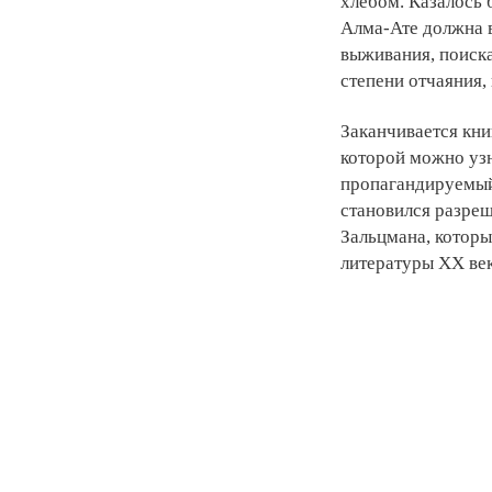
хлебом. Казалось 
Алма-Ате должна 
выживания, поиск
степени отчаяния,
Заканчивается кни
которой можно узн
пропагандируемый
становился разре
Зальцмана, которы
литературы XX век