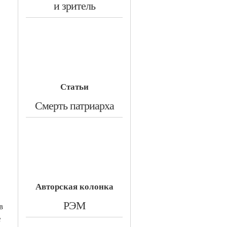
и зритель
Статьи
​Смерть патриарха
Авторская колонка
​РЭМ
в
е