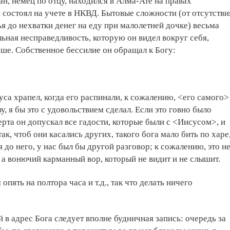
ан, немец по отцу, находился в Алма-Ате на правах
 состоял на учете в НКВД. Бытовые сложности (от отсутстви
я до нехватки денег на еду при малолетней дочке) весьма
альная несправедливость, которую он видел вокруг себя,
ше. Собственное бессилие он обращал к Богу:
суса храпел, когда его распинали, к сожалению, <его самого>
у, я бы это с удовольствием сделал. Если это говно было
черта он допускал все гадости, которые были с <Иисусом>, и
ак, чтоб они касались других, такого бога мало бить по харе
я до него, у нас был бы другой разговор; к сожалению, это н
 а вонючий карманный вор, который не видит и не слышит.
опять на полтора часа и т.д., так что делать ничего
й в адрес Бога следует вполне будничная запись: очередь за