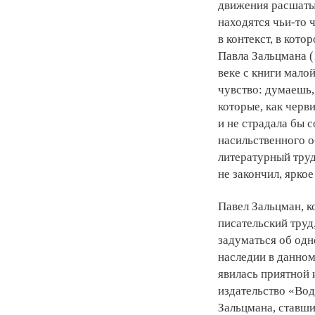
движения расшатыв
находятся чьи-то
в контекст, в кот
Павла Зальцмана (
веке с книги мало
чувство: думаешь, 
которые, как черв
и не страдала бы 
насильственного о
литературный труд
не закончил, ярко
Павел Зальцман, к
писательский труд,
задуматься об одн
наследии в данном
явилась приятной 
издательство «Во
Зальцмана, ставш