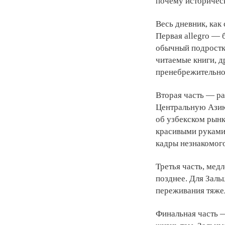
почему историческ
Весь дневник, как
Первая allegro — 
обычный подростк
читаемые книги, д
пренебрежительно-
Вторая часть — ра
Центральную Азию 
об узбекском рынк
красивыми руками.
кадры незнакомого
Третья часть, мед
позднее. Для Заль
переживания тяжел
Финальная часть —