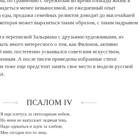
бы, по сравнению с пережитым во время блокады жизнь в
видеться менее невыносимой, но ежедневный опыт
а еды, продажи семейных реликтов доводит до высочайшей
 которая может выразиться таким образом, с таким надрывом
га перепиской Зальцмана с друзьями-художниками, из
ать много интересного о том, как Филонов, активно
 ими, постепенно усваивался советским искусством,
шенным. А после писем приведены избранные стихи
м тоже еще предстоит занять свое место в модели русской
а.
ПСАЛОМ IV
Я еще плетусь за светозарным небом,
Но меня не выпускает ледяная тень.
Надо одеваться и идти за хлебом,
Мне сегодня что-то лень.