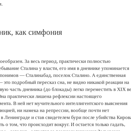
м.
ник, как симфония
оеобразен. За весь период, практически полностью
ывание Сталина у власти, его имя в дневнике упоминается
опонимов — Сталинабад, поселок Сталино. А единственная
— это подробный пересказ сна, не видно никакой реакции на
вую часть дневника (до блокады) легко переместить в XIX в
Она практически лишена рефлексии настоящего
ента. В ней нет мучительного интеллигентского выяснения
юцией, ни намека на репрессии, вообще почти нет
 в Ленинграде и став свидетелем бури после убийства Киров
ть о том, что происходит вокруг. И остается только гадать,