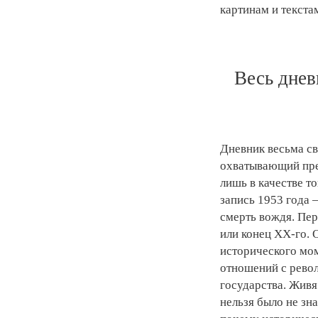
картинам и текста
Весь днев
Дневник весьма св
охватывающий преб
лишь в качестве т
запись 1953 года 
смерть вождя. Пер
или конец XX-го. 
исторического мом
отношений с револ
государства. Живя
нельзя было не зна