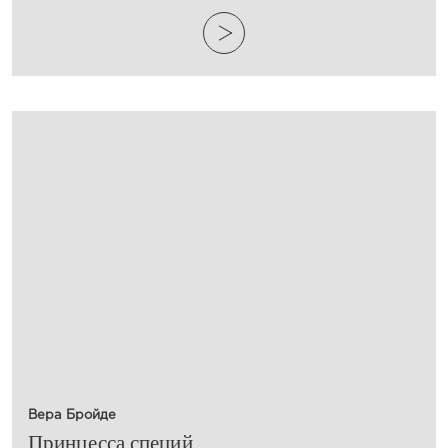
Вера Бройде
​Принцесса специй