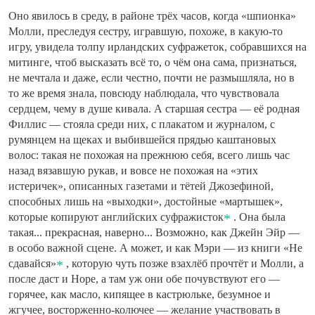
Оно явилось в среду, в районе трёх часов, когда «шпионка»
Молли, преследуя сестру, игравшую, похоже, в какую-то
игру, увидела толпу ирландских суфражеток, собравшихся на
митинге, чтоб высказать всё то, о чём она сама, признаться,
не мечтала и даже, если честно, почти не размышляла, но в
то же время знала, повсюду наблюдала, что чувствовала
сердцем, чему в душе кивала. А старшая сестра — её родная
Филлис — стояла среди них, с плакатом и журналом, с
румянцем на щеках и выбившейся прядью каштановых
волос: такая не похожая на прежнюю себя, всего лишь час
назад вязавшую рукав, и вовсе не похожая на «этих
истеричек», описанных газетами и тётей Джозефиной,
способных лишь на «выходки», достойные «мартышек»,
которые копируют английских суфражисток
. Она была
такая... прекрасная, наверно... Возможно, как Джейн Эйр —
в особо важной сцене. А может, и как Мэри — из книги «Не
сдавайся»
, которую чуть позже взахлёб прочтёт и Молли, а
после даст и Норе, а там уж они обе почувствуют его —
горячее, как масло, кипящее в кастрюльке, безумное и
жгучее, восторженно-колючее — желание участвовать в