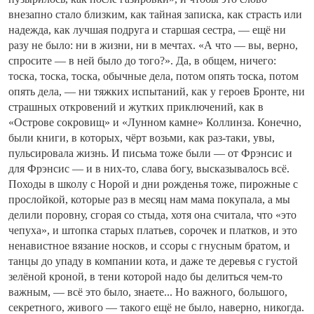
внезапно стало близким, как тайная записка, как страсть или
надежда, как лучшая подруга и старшая сестра, — ещё ни
разу не было: ни в жизни, ни в мечтах. «А что — вы, верно,
спросите — в ней было до того?». Да, в общем, ничего:
тоска, тоска, тоска, обычные дела, потом опять тоска, потом
опять дела, — ни тяжких испытаний, как у героев Бронте, ни
страшных откровений и жутких приключений, как в
«Острове сокровищ» и «Лунном камне» Коллинза. Конечно,
были книги, в которых, чёрт возьми, как раз-таки, увы,
пульсировала жизнь. И письма тоже были — от Фрэнсис и
для Фрэнсис — и в них-то, слава богу, высказывалось всё.
Походы в школу с Норой и дни рожденья тоже, пирожные с
прослойкой, которые раз в месяц нам мама покупала, а мы
делили поровну, сгорая со стыда, хотя она считала, что «это
чепуха», и штопка старых платьев, сорочек и платков, и это
ненавистное вязание носков, и ссоры с гнусным братом, и
танцы до упаду в компании кота, и даже те деревья с густой
зелёной кроной, в тени которой надо бы делиться чем-то
важным, — всё это было, знаете... Но важного, большого,
секретного, живого — такого ещё не было, наверно, никогда.