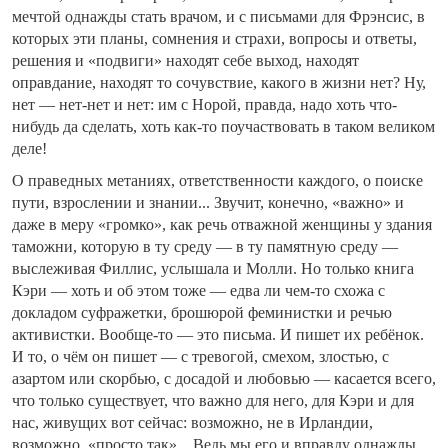
мечтой однажды стать врачом, и с письмами для Фрэнсис, в
которых эти планы, сомнения и страхи, вопросы и ответы,
решения и «подвиги» находят себе выход, находят
оправдание, находят то сочувствие, какого в жизни нет? Ну,
нет — нет-нет и нет: им с Норой, правда, надо хоть что-
нибудь да сделать, хоть как-то поучаствовать в таком великом
деле!
О праведных метаниях, ответственности каждого, о поиске
пути, взрослении и знании... Звучит, конечно, «важно» и
даже в меру «громко», как речь отважной женщины у здания
таможни, которую в ту среду — в ту памятную среду —
выслеживая Филлис, услышала и Молли. Но только книга
Кэри — хоть и об этом тоже — едва ли чем-то схожа с
докладом суфражетки, брошюрой феминистки и речью
активистки. Вообще-то — это письма. И пишет их ребёнок.
И то, о чём он пишет — с тревогой, смехом, злостью, с
азартом или скорбью, с досадой и любовью — касается всего,
что только существует, что важно для него, для Кэри и для
нас, живущих вот сейчас: возможно, не в Ирландии,
возможно, «просто так»... Ведь мы его и вправду однажды