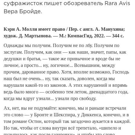
суфражисток пишет обозреватель Rara Avis
Вера Бройде.
Кэри А. Молли имеет право / Пер. с англ. А. Манухина;
худож. Д. Мартынова. — М.: КомпасГид, 2022. — 344 с.
Однажды мы получим. Получим не по лбу. Получим по
заслугам. Получим, как они — как наши, значит, папы, как
дедушки и братья, — такое же привычное и вроде бы не
личное, а просто... ну, логичное... Всевышним, между
прочим, дарованное право. Хотя, вполне возможно, Господь
наш был не очень... ну, так сказать, доволен, когда мы
нарушали какой-то из законов. А этих нарушений и впрямь
ведь было много — особенно тем летом, двенадцатого года,
когда мы вдруг узнали... узнали про свободу.
Ах, нет, вы не подумайте: конечно, мы и раньше встречали
это слово — у Бронте и Шекспира, у Диккенса, конечно, и в
том романе Остин, который так загадочно аукается в каждой.
Но так, чтобы от слова внутри всё трепетало, «шипело и
пузырилось, как после газировки», и чтобы это слово