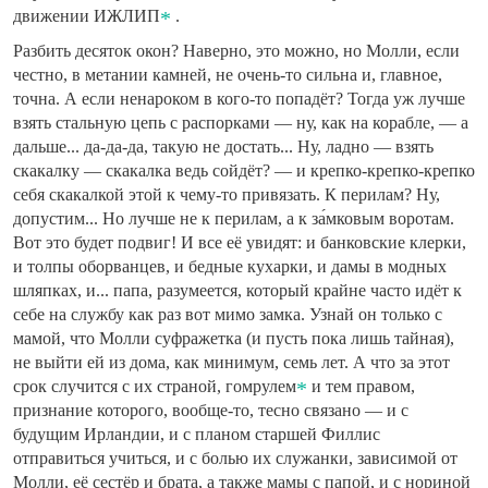
движении ИЖЛИП
.
Разбить десяток окон? Наверно, это можно, но Молли, если
честно, в метании камней, не очень-то сильна и, главное,
точна. А если ненароком в кого-то попадёт? Тогда уж лучше
взять стальную цепь с распорками — ну, как на корабле, — а
дальше... да-да-да, такую не достать... Ну, ладно — взять
скакалку — скакалка ведь сойдёт? — и крепко-крепко-крепко
себя скакалкой этой к чему-то привязать. К перилам? Ну,
допустим... Но лучше не к перилам, а к за́мковым воротам.
Вот это будет подвиг! И все её увидят: и банковские клерки,
и толпы оборванцев, и бедные кухарки, и дамы в модных
шляпках, и... папа, разумеется, который крайне часто идёт к
себе на службу как раз вот мимо замка. Узнай он только с
мамой, что Молли суфражетка (и пусть пока лишь тайная),
не выйти ей из дома, как минимум, семь лет. А что за этот
срок случится с их страной, гомрулем
и тем правом,
признание которого, вообще-то, тесно связано — и с
будущим Ирландии, и с планом старшей Филлис
отправиться учиться, и с болью их служанки, зависимой от
Молли, её сестёр и брата, а также мамы с папой, и с нориной