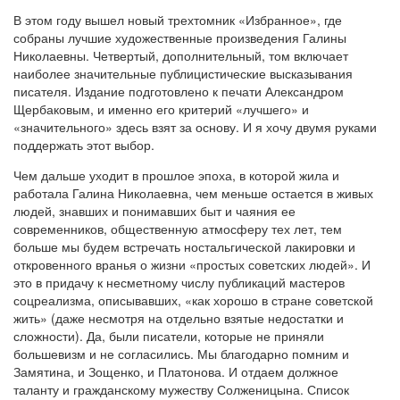
В этом году вышел новый трехтомник «Избранное», где
собраны лучшие художественные произведения Галины
Николаевны. Четвертый, дополнительный, том включает
наиболее значительные публицистические высказывания
писателя. Издание подготовлено к печати Александром
Щербаковым, и именно его критерий «лучшего» и
«значительного» здесь взят за основу. И я хочу двумя руками
поддержать этот выбор.
Чем дальше уходит в прошлое эпоха, в которой жила и
работала Галина Николаевна, чем меньше остается в живых
людей, знавших и понимавших быт и чаяния ее
современников, общественную атмосферу тех лет, тем
больше мы будем встречать ностальгической лакировки и
откровенного вранья о жизни «простых советских людей». И
это в придачу к несметному числу публикаций мастеров
соцреализма, описывавших, «как хорошо в стране советской
жить» (даже несмотря на отдельно взятые недостатки и
сложности). Да, были писатели, которые не приняли
большевизм и не согласились. Мы благодарно помним и
Замятина, и Зощенко, и Платонова. И отдаем должное
таланту и гражданскому мужеству Солженицына. Список