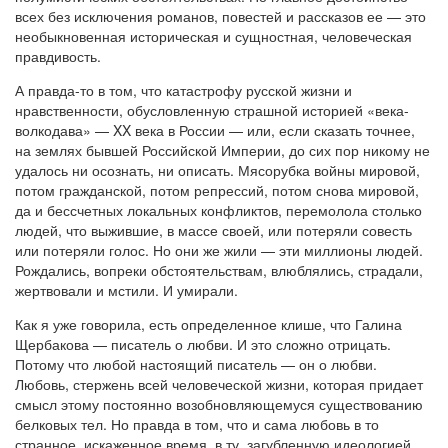
всех без исключения романов, повестей и рассказов ее — это
необыкновенная историческая и сущностная, человеческая
правдивость.
А правда-то в том, что катастрофу русской жизни и
нравственности, обусловленную страшной историей «века-
волкодава» — XX века в России — или, если сказать точнее,
на землях бывшей Российской Империи, до сих пор никому не
удалось ни осознать, ни описать. Мясорубка войны мировой,
потом гражданской, потом репрессий, потом снова мировой,
да и бессчетных локальных конфликтов, перемолола столько
людей, что выжившие, в массе своей, или потеряли совесть
или потеряли голос. Но они же жили — эти миллионы людей.
Рождались, вопреки обстоятельствам, влюблялись, страдали,
жертвовали и мстили. И умирали.
Как я уже говорила, есть определенное клише, что Галина
Щербакова — писатель о любви. И это сложно отрицать.
Потому что любой настоящий писатель — он о любви.
Любовь, стержень всей человеческой жизни, которая придает
смысл этому постоянно возобновляющемуся существованию
белковых тел. Но правда в том, что и сама любовь в то
странное, искаженное время, в ту, загубленную идеологией