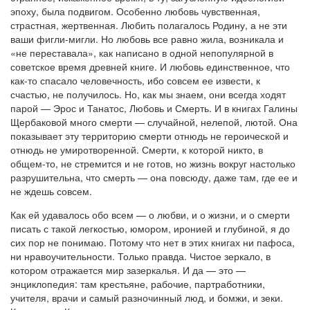
эпоху, была подвигом. Особенно любовь чувственная,
страстная, жертвенная. Любить полагалось Родину, а не эти
ваши фигли-мигли. Но любовь все равно жила, возникала и
«не переставала», как написано в одной непопулярной в
советское время древней книге. И любовь единственное, что
как-то спасало человечность, ибо совсем ее извести, к
счастью, не получилось. Но, как мы знаем, они всегда ходят
парой — Эрос и Танатос, Любовь и Смерть. И в книгах Галины
Щербаковой много смерти — случайной, нелепой, лютой. Она
показывает эту территорию смерти отнюдь не героической и
отнюдь не умиротворенной. Смерти, к которой никто, в
общем-то, не стремится и не готов, но жизнь вокруг настолько
разрушительна, что смерть — она повсюду, даже там, где ее и
не ждешь совсем.
Как ей удавалось обо всем — о любви, и о жизни, и о смерти
писать с такой легкостью, юмором, иронией и глубиной, я до
сих пор не понимаю. Потому что нет в этих книгах ни пафоса,
ни нравоучительности. Только правда. Чистое зеркало, в
котором отражается мир зазеркалья. И да — это —
энциклопедия: там крестьяне, рабочие, партработники,
учителя, врачи и самый разночинный люд, и бомжи, и зеки.