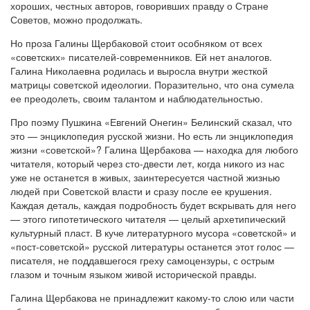
хороших, честных авторов, говоривших правду о Стране
Советов, можно продолжать.
Но проза Галины Щербаковой стоит особняком от всех
«советских» писателей-современников. Ей нет аналогов.
Галина Николаевна родилась и выросла внутри жесткой
матрицы советской идеологии. Поразительно, что она сумела
ее преодолеть, своим талантом и наблюдательностью.
Про поэму Пушкина «Евгений Онегин» Белинский сказал, что
это — энциклопедия русской жизни. Но есть ли энциклопедия
жизни «советской»? Галина Щербакова — находка для любого
читателя, который через сто-двести лет, когда никого из нас
уже не останется в живых, заинтересуется частной жизнью
людей при Советской власти и сразу после ее крушения.
Каждая деталь, каждая подробность будет вскрывать для него
— этого гипотетического читателя — целый архетипический
культурный пласт. В куче литературного мусора «советской» и
«пост-советской» русской литературы останется этот голос —
писателя, не поддавшегося греху самоцензуры, с острым
глазом и точным языком живой исторической правды.
Галина Щербакова не принадлежит какому-то слою или части