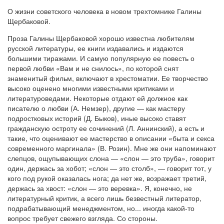
О жизни советского человека в новом трехтомнике Галины
Щербаковой.
Проза Галины Щербаковой хорошо известна любителям
русской литературы, ее книги издавались и издаются
большими тиражами. И самую популярную ее повесть о
первой любви «Вам и не снилось», по которой снят
знаменитый фильм, включают в хрестоматии. Ее творчество
высоко оценено многими известными критиками и
литературоведами. Некоторые отдают ей должное как
писателю о любви (А. Немзер), другие — как мастеру
подростковых историй (Д. Быков), иные высоко ставят
гражданскую остроту ее сочинений (Л. Аннинский), а есть и
такие, что оценивают ее мастерство в описании «быта и секса
современного маргинала» (В. Розин). Мне же они напоминают
слепцов, ощупывающих слона — «слон — это труба», говорит
один, держась за хобот; «слон — это столб», — говорит тот, у
кого под рукой оказалась нога; да нет же, возражает третий,
держась за хвост: «слон — это веревка». Я, конечно, не
литературный критик, а всего лишь безвестный литератор,
подрабатывающий менеджментом, но... иногда какой-то
вопрос требует свежего взгляда. Со стороны.