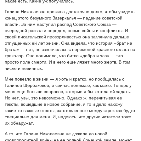
Какие есть. Какие уж получились.
Галина Николаевна прожила достаточно долго, чтобы увидеть
конец этого безумного Зазеркалья — падение советской
власти. За ним наступил распад Советского Союза —
очередной развал и передел, новые войны и конфликты. И
своей писательской прозорливостью она заглянула дальше
отпущенных ей лет жизни. Она видела, что история «брат на
брата» — нет, не закончилась с переменой красного флага на
триколор. Она понимала, что битва «добра и зла» — это
просто поле смерти. И в него еще ляжет много жертв. В том
числе и невинных.
Мне повезло в жизни — я хоть и кратко, но пообщалась с
Галиной Щербаковой, и сейчас понимаю, как мало. Теперь у
меня еще больше вопросов, которые я бы хотела ей задать.
Но нет, увы, это невозможно. Однако ж, перечитывая ее
тексты, вошедшие в новое собрание, я то и дело нахожу
какие-то важные ответы, заготовленные между строк как будто
специально для меня. И, надеюсь, что другие читатели тоже
их обнаружат.
А то, что Галина Николаевна не дожила до новой,
кровопролитной войны на ее родной Донецкой земле, может,