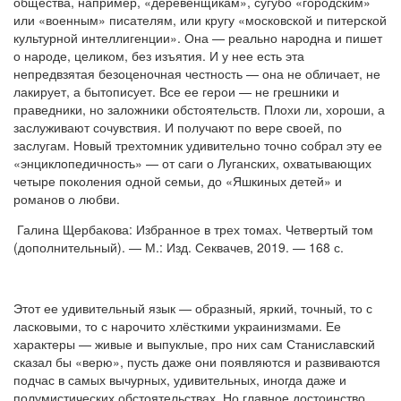
общества, например, «деревенщикам», сугубо «городским»
или «военным» писателям, или кругу «московской и питерской
культурной интеллигенции». Она — реально народна и пишет
о народе, целиком, без изъятия. И у нее есть эта
непредвзятая безоценочная честность — она не обличает, не
лакирует, а бытописует. Все ее герои — не грешники и
праведники, но заложники обстоятельств. Плохи ли, хороши, а
заслуживают сочувствия. И получают по вере своей, по
заслугам. Новый трехтомник удивительно точно собрал эту ее
«энциклопедичность» — от саги о Луганских, охватывающих
четыре поколения одной семьи, до «Яшкиных детей» и
романов о любви.
Галина Щербакова: Избранное в трех томах. Четвертый том
(дополнительный). — М.: Изд. Секвачев, 2019. — 168 с.
Этот ее удивительный язык — образный, яркий, точный, то с
ласковыми, то с нарочито хлёсткими украинизмами. Ее
характеры — живые и выпуклые, про них сам Станиславский
сказал бы «верю», пусть даже они появляются и развиваются
подчас в самых вычурных, удивительных, иногда даже и
полумистических обстоятельствах. Но главное достоинство