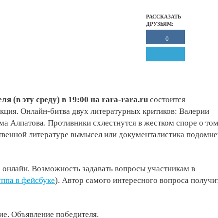
РАССКАЗАТЬ
ДРУЗЬЯМ:
0
ля (в эту среду) в 19:00 на rara-rara.ru
состоится
кция. Онлайн-битва двух литературных критиков: Валерии
а Алпатова. Противники схлестнутся в жестком споре о том
твенной литературе вымысел или документалистика подомне
 онлайн. Возможность задавать вопросы участникам в
уппа в фейсбуке
). Автор самого интересного вопроса получи
ие. Объявление победителя.