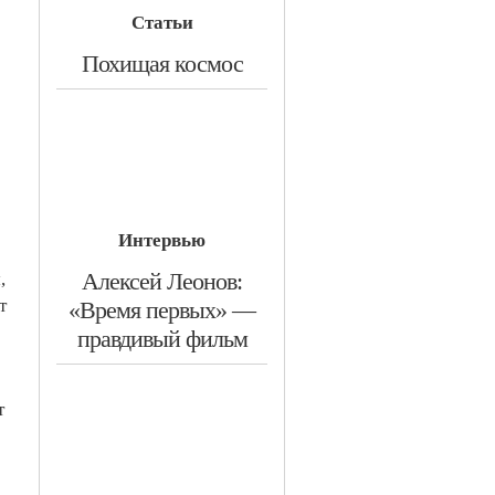
Статьи
​Похищая космос
Интервью
​Алексей Леонов:
,
т
«Время первых» —
правдивый фильм
т