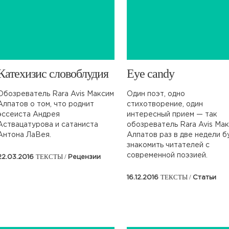
​Катехизис словоблудия
​Eye candy
Обозреватель Rara Avis Максим
Один поэт, одно
Алпатов о том, что роднит
стихотворение, один
эссеиста Андрея
интересный прием — так
Аствацатурова и сатаниста
обозреватель Rara Avis Ма
Антона ЛаВея.
Алпатов раз в две недели б
знакомить читателей с
современной поэзией.
ТЕКСТЫ /
22.03.2016
Рецензии
ТЕКСТЫ /
16.12.2016
Статьи