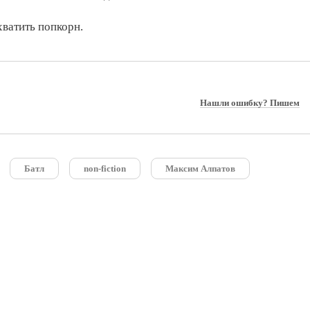
ахватить попкорн.
Нашли ошибку? Пишем
Батл
non-fiction
Максим Алпатов