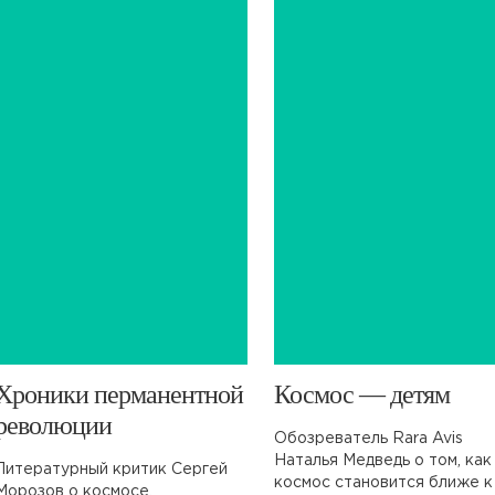
​Хроники перманентной
​Космос — детям
революции
Обозреватель Rara Avis
Наталья Медведь о том, как
Литературный критик Сергей
космос становится ближе к
Морозов о космосе,