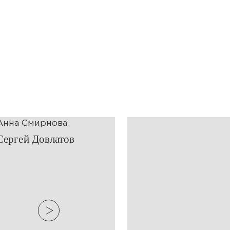
Анна Смирнова
​Сергей Довлатов